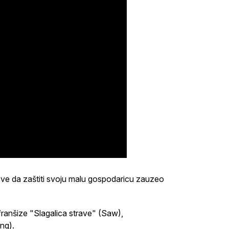
e da zaštiti svoju malu gospodaricu zauzeo
 franšize "Slagalica strave" (Saw),
ng).