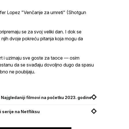
ifer Lopez "Venčanje za umreti" (Shotgun
premaju se za svoj veliki dan. I dok se
u, njih dvoje pokreću pitanja koja mogu da
rt i uzimaju sve goste za taoce — osim
prestanu da se svađaju dovoljno dugo da spasu
no ne poubijaju.
Najgledaniji filmovi na početku 2023. godine
i serije na Netfliksu