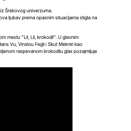
a iz Šrekovog univerzuma.
va ljubav prema opasnim situacijama stigla na
 mestu "Lil, Lil, krokodil". U glavnim
ans Vu, Vinslou Fegli i Skut Mekniri kao
oljenom raspevanom krokodilu glas pozajmljuje