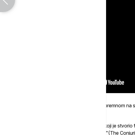
"Megan" (M3GAN), horor film o robotu spremnom na sv
je peto mesto na listi najgledanijih.
Ostvarenje potpisuje reditelj Džejms Van, koji je stvorio
"Podmuklost" (Insidious) i "Prizivanje zla "(The Conjuri