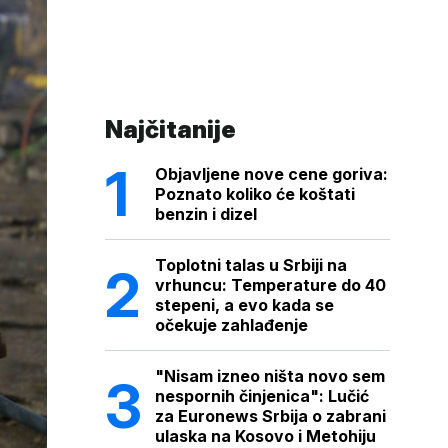
Najčitanije
Objavljene nove cene goriva:
Poznato koliko će koštati
benzin i dizel
Toplotni talas u Srbiji na
vrhuncu: Temperature do 40
stepeni, a evo kada se
očekuje zahlađenje
"Nisam izneo ništa novo sem
nespornih činjenica": Lučić
za Euronews Srbija o zabrani
ulaska na Kosovo i Metohiju