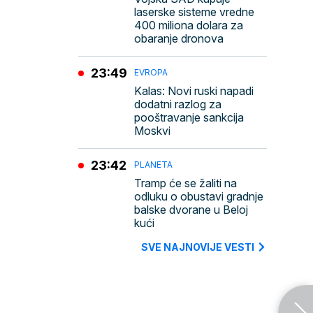
laserske sisteme vredne
400 miliona dolara za
obaranje dronova
23:49
EVROPA
Kalas: Novi ruski napadi
dodatni razlog za
pooštravanje sankcija
Moskvi
23:42
PLANETA
Tramp će se žaliti na
odluku o obustavi gradnje
balske dvorane u Beloj
kući
SVE NAJNOVIJE VESTI