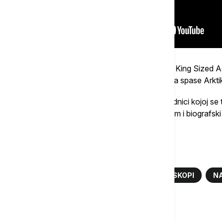
"Meda sa severa" ("Norm of the North 3: King Sized Ad
brbljivog medveda Norma koji pokušava da spase Arktik 
Horor "Duhovi prošlosti" (Bed Rest) o trudnici kojoj s
zastrašujuće vizije, sledeći je na listi, a zatim i biograf
With Somebody".
Više o...
AVATAR
FILMOVI
DOMAĆI BIOSKOPI
NA
Komentari (
0
)