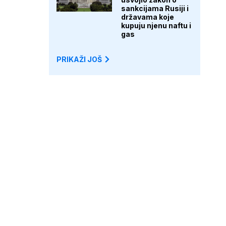
sankcijama Rusiji i
državama koje
kupuju njenu naftu i
gas
PRIKAŽI JOŠ