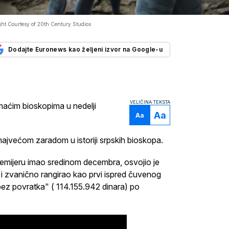
ht Courtesy of 20th Century Studios
Dodajte Euronews kao željeni izvor na Google-u
VELIČINA TEKSTA
omaćim bioskopima u nedelji
Aa
Aa
najvećom zaradom u istoriji srpskih bioskopa.
remijeru imao sredinom decembra, osvojio je
i i zvanično rangirao kao prvi ispred čuvenog
ez povratka" ( 114.155.942 dinara) po