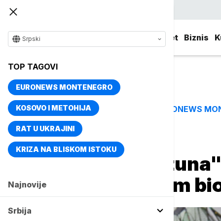
Srpski
Srbija
Evropa
Svet
Biznis
K
Srpski
TOP TAGOVI
EURONEWS MONTENEGRO
KOSOVO I METOHIJA
EURONEWS MO
TOP TAGOVI
RAT U UKRAJINI
Naslovna
Kultura
Aktuelno iz kulture
KRIZA NA BLISKOM ISTOKU
"Operacija Fortuna" 
gleda u domaćim b
Najnovije
Srbija