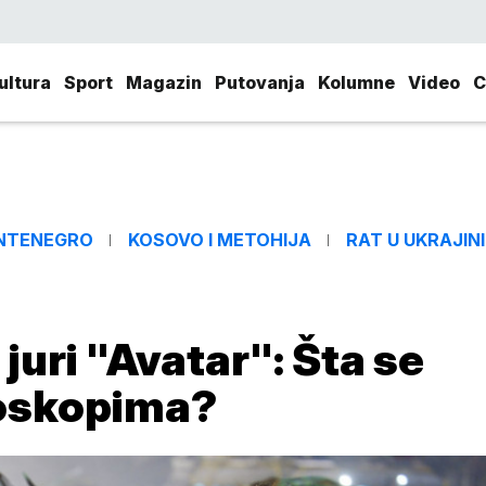
ultura
Sport
Magazin
Putovanja
Kolumne
Video
C
NTENEGRO
KOSOVO I METOHIJA
RAT U UKRAJINI
juri "Avatar": Šta se
ioskopima?