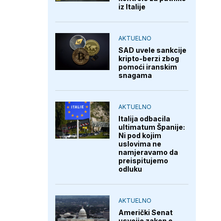
iz Italije
AKTUELNO
SAD uvele sankcije
kripto-berzi zbog
pomoći iranskim
snagama
AKTUELNO
Italija odbacila
ultimatum Španije:
Ni pod kojim
uslovima ne
namjeravamo da
preispitujemo
odluku
AKTUELNO
Američki Senat
usvojio zakon o