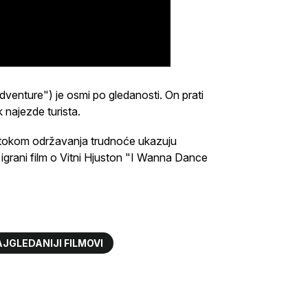
venture") je osmi po gledanosti. On prati
najezde turista.
e tokom održavanja trudnoće ukazuju
ski igrani film o Vitni Hjuston "I Wanna Dance
JGLEDANIJI FILMOVI