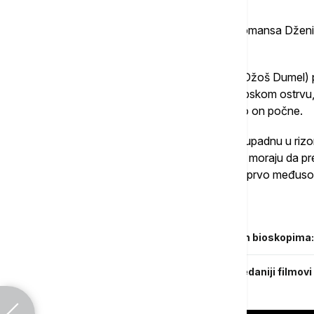
njihovoj misiji spašavanja sveta.
Na četvrtom mestu bila je nova akciona romansa Džen
Wedding).
U ovom ostvarenju Darsi (Lopez) i Tom (Džoš Dumel) pri
njihova porodica i prijatelji okupljaju na tropskom ostrv
dovedu do okončanja braka i pre nego što on počne.
Međutim, kada pred samo venčanje pirati upadnu u rizo
nestalih neveste i mladoženje, Darsi i Tom moraju da 
svoje voljene… pod pretpostavkom da se prvo međusob
Povezane vesti
Novi "Avatar" obara rekorde u domaćim bioskopima: 
"Sreda" i "Trol" obaraju rekorde: Najgledaniji filmovi 