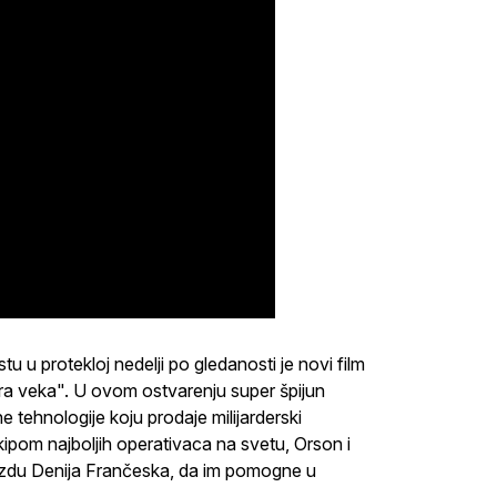
u protekloj nedelji po gledanosti je novi film
ra veka". U ovom ostvarenju super špijun
tehnologije koju prodaje milijarderski
ipom najboljih operativaca na svetu, Orson i
vezdu Denija Frančeska, da im pomogne u