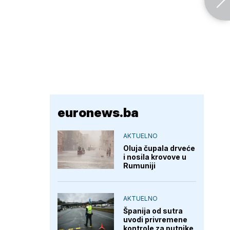
euronews.ba
AKTUELNO
Oluja čupala drveće
i nosila krovove u
Rumuniji
AKTUELNO
Španija od sutra
uvodi privremene
kontrole za putnike