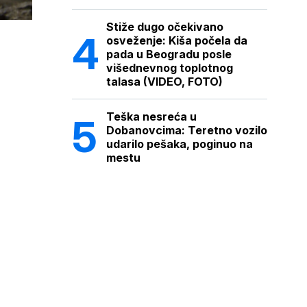
Stiže dugo očekivano
osveženje: Kiša počela da
pada u Beogradu posle
višednevnog toplotnog
talasa (VIDEO, FOTO)
Teška nesreća u
Dobanovcima: Teretno vozilo
udarilo pešaka, poginuo na
mestu