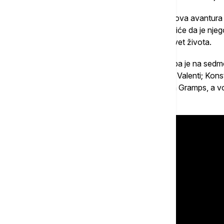
Sledi animirani film "Mačak u čizmama", nova avantur
Odvažni odmetnik, Mačak u čizmama otkriće da je njego
naplatu, jer je iskoristio osam od svojih devet života.
Deca su činila većinu bioskopske publike pa je na sedmom
ulogama su Havijer Bardem kao Hektor P. Valenti; Konst
porodica Prim i Bret Gelman kao gospodin Gramps, a v
pevač Šon Mendez.