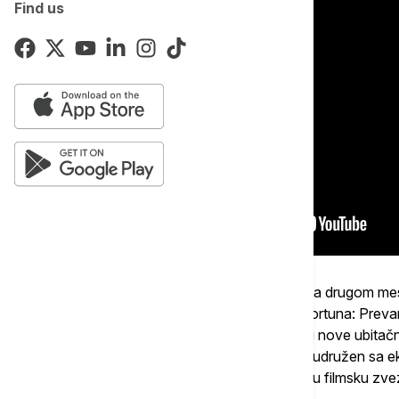
Find us
Prema podacima Filmskog centra Srbije, na drugom mestu 
Čeninga Tatuma i Obri Plaze "Operacija Fortuna: Preva
Orson mora da pronađe i zaustavi prodaju nove ubitačne 
krijumčar oružja Greg Simonds. Nevoljno, udružen sa ek
njegova ekipa regrutuju najveću holivudsku filmsku z