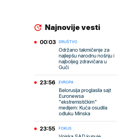
Najnovije vesti
00:03
DRUŠTVO
Održano takmičenje za
najlepšu narodnu nošnju i
najboljeg zdravičara u
Guči
23:56
EVROPA
Belorusija proglasila sajt
Euronewsa
"ekstremističkim"
medijem: Kuća osudila
odluku Minska
23:55
FOKUS
Vojska SAD kupuje