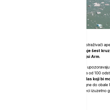
Zbog ogromne popularnosti ovog fjorda, istraživači apel
tragedije. Od početka ove godine,
najmanje šest kruz
promeni svoje rute i izbegne fjord Trejsi Arm
.
Ove vesti dolaze u trenutku kada naučnici upozoravaju
njihovim procenama, postoji "verovatnoća od 100 ods
Sredozemnom moru formirati veliki talas koji bi m
takvom scenariju, cunami bi mogao da stigne do obale 
haos u području koje je tokom letnjih meseci izuzetno g
Više o...