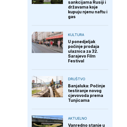
sankcijama Rusiji i
državama koje
kupuju njenu naftu i
gas
KULTURA
U ponedjeljak
počinje prodaja
ulaznica za 32.
Sarajevo Film
Festival
DRUŠTVO
Banjaluka: Počinje
testiranje novog
cjevovoda prema
Tunjicama
AKTUELNO
Vanredno stanje u