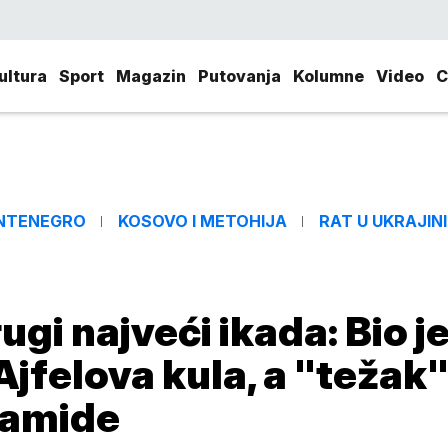
ultura
Sport
Magazin
Putovanja
Kolumne
Video
C
NTENEGRO
KOSOVO I METOHIJA
RAT U UKRAJINI
gi najveći ikada: Bio j
Ajfelova kula, a "težak
ramide