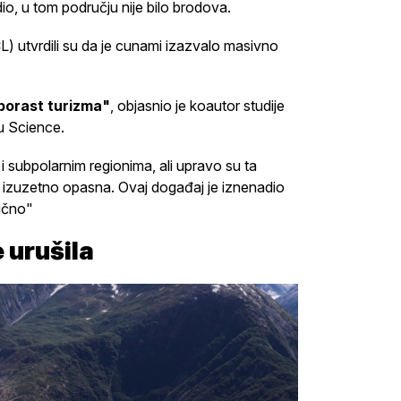
io, u tom području nije bilo brodova.
) utvrdili su da je cunami izazvalo masivno
 porast turizma"
, objasnio je koautor studije
su Science.
i subpolarnim regionima, ali upravo su ta
ti izuzetno opasna. Ovaj događaj je iznenadio
zično"
 urušila