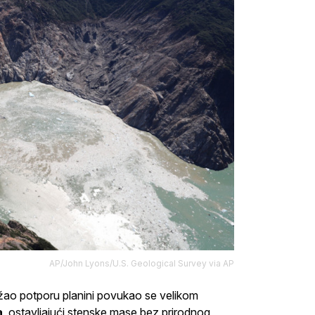
AP/John Lyons/U.S. Geological Survey via AP
užao potporu planini povukao se velikom
a
, ostavljajući stenske mase bez prirodnog