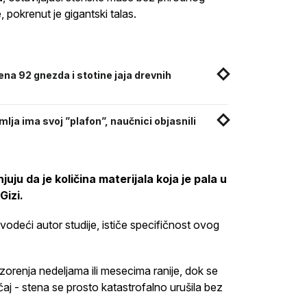
 pokrenut je gigantski talas.
ena 92 gnezda i stotine jaja drevnih
lja ima svoj ”plafon”, naučnici objasnili
ju da je količina materijala koja je pala u
Gizi.
vodeći autor studije, ističe specifičnost ovog
orenja nedeljama ili mesecima ranije, dok se
aj - stena se prosto katastrofalno urušila bez