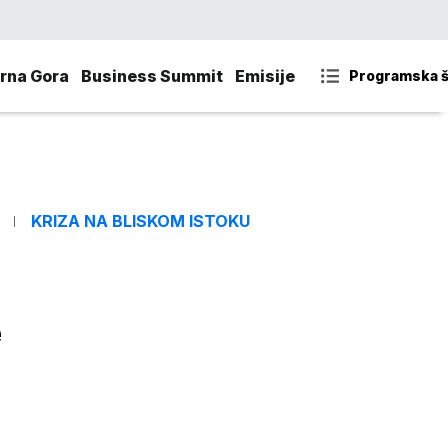
rna Gora
Business Summit
Emisije
Programska 
KRIZA NA BLISKOM ISTOKU
e
"