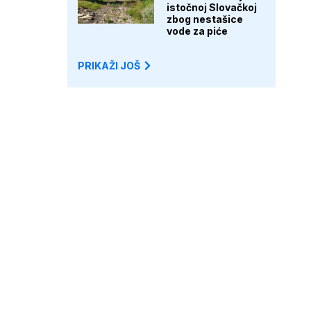
istočnoj Slovačkoj
zbog nestašice
vode za piće
PRIKAŽI JOŠ