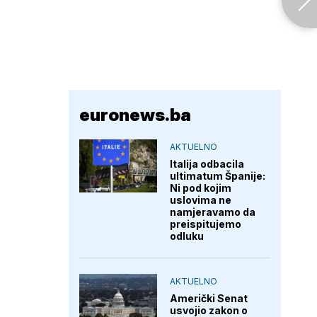
euronews.ba
AKTUELNO
Italija odbacila
ultimatum Španije:
Ni pod kojim
uslovima ne
namjeravamo da
preispitujemo
odluku
AKTUELNO
Američki Senat
usvojio zakon o