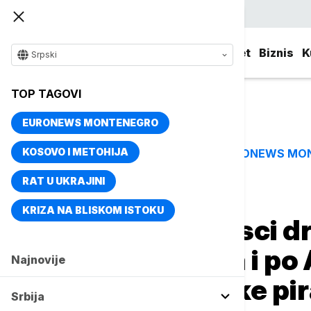
Srpski
Srbija
Evropa
Svet
Biznis
K
Srpski
TOP TAGOVI
EURONEWS MONTENEGRO
KOSOVO I METOHIJA
EURONEWS MO
TOP TAGOVI
RAT U UKRAJINI
Naslovna
Magazin
Nauka
KRIZA NA BLISKOM ISTOKU
Cunami na Aljasci dru
visok kao jedna i po 
Najnovije
kao 24 egipatske pi
Srbija