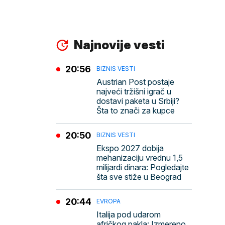
Najnovije vesti
20:56
BIZNIS VESTI
Austrian Post postaje
najveći tržišni igrač u
dostavi paketa u Srbiji?
Šta to znači za kupce
20:50
BIZNIS VESTI
Ekspo 2027 dobija
mehanizaciju vrednu 1,5
milijardi dinara: Pogledajte
šta sve stiže u Beograd
20:44
EVROPA
Italija pod udarom
afričkog pakla: Izmereno