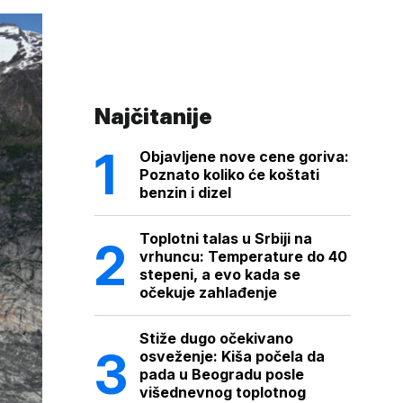
Najčitanije
Objavljene nove cene goriva:
Poznato koliko će koštati
benzin i dizel
Toplotni talas u Srbiji na
vrhuncu: Temperature do 40
stepeni, a evo kada se
očekuje zahlađenje
Stiže dugo očekivano
osveženje: Kiša počela da
pada u Beogradu posle
višednevnog toplotnog