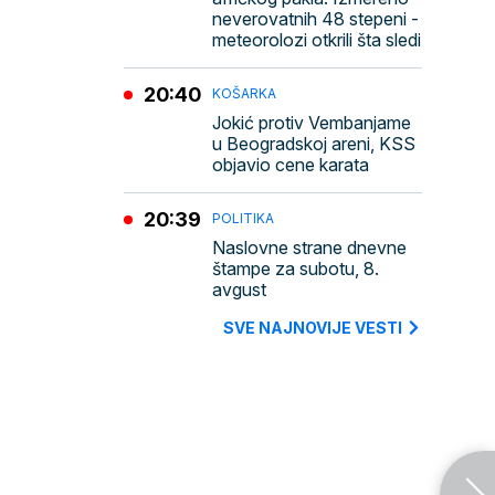
neverovatnih 48 stepeni -
meteorolozi otkrili šta sledi
20:40
KOŠARKA
Jokić protiv Vembanjame
u Beogradskoj areni, KSS
objavio cene karata
20:39
POLITIKA
Naslovne strane dnevne
štampe za subotu, 8.
avgust
SVE NAJNOVIJE VESTI