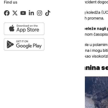
kruzere
. Srećom, u 5:30 ujutru, kada se incident dogod
Find us
Istraživači sa Londonskog univerzitetskog koledža (UCL
klizište, koje je direktna posledica klimatskih promena.
"Fjordovi u kojima se glečeri povlače beleže nagli
dr Stiven Hiks, čiji je rad objavljen u prestižnom časopi
"Sve više ljudi posećuje ove prelepe predele u polarnim 
mesta na prvoj liniji udara klimatskih promena i mogu bi
sve, jer područje ranije nije bilo označeno kao visokori
Glečer se povukao, planina se