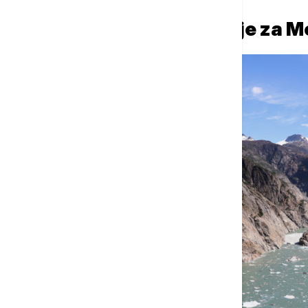
Hitne mere i upozorenje za M