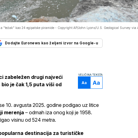
, a "težak" kao 24 egipatske piramide -
Copyright AP/John Lyons/U.S. Geological Survey via 
Dodajte Euronews kao željeni izvor na Google-u
VELIČINA TEKSTA
sci zabeležen drugi najveći
Aa
Aa
io je čak 1,5 puta viši od
se 10. avgusta 2025. godine podigao uz litice
iji merenja
– odmah iza onog koji je 1958.
stigao visinu od 524 metra.
opularna destinacija za turističke