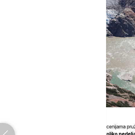
Prema nalazima naučnika, glečer koji je decenijama pr
brzinom -
čak 500 metara za samo nekoliko nedelj