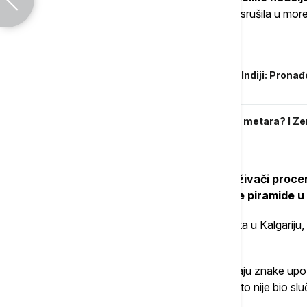
oslonca. Kada se ogromna količina stena srušila u more,
Povezane vesti
Gigantsko "porodilište" dinosaurusa u Indiji: Pronađ
titanosaurusa
Zašto ne postoje planine više od 9.000 metara? I Zem
zašto
S obzirom na razmere cunamija, istraživači procenju
vodu ekvivalentna zapremini 24 Velike piramide u 
Dr Den Šugar (Dan Shugar) sa Univerziteta u Kalgariju, 
slučaja:
"Obično ove gigantske 'kamene lavine' daju znake upoz
padina polako pomera naniže. Ovog puta to nije bio sluč
ikakve najave"