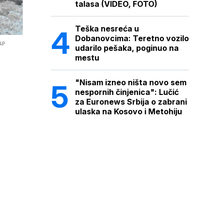
talasa (VIDEO, FOTO)
Teška nesreća u
Dobanovcima: Teretno vozilo
AP
udarilo pešaka, poginuo na
mestu
"Nisam izneo ništa novo sem
nespornih činjenica": Lučić
za Euronews Srbija o zabrani
ulaska na Kosovo i Metohiju