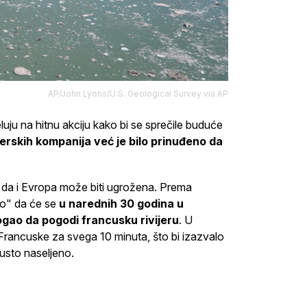
AP/John Lyons/U.S. Geological Survey via AP
uju na hitnu akciju kako bi se sprečile buduće
erskih kompanija već je bilo prinuđeno da
 da i Evropa može biti ugrožena. Prema
to" da će se
u narednih 30 godina u
ogao da pogodi francusku rivijeru
. U
Francuske za svega 10 minuta, što bi izazvalo
usto naseljeno.