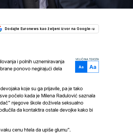
Dodajte Euronews kao željeni izvor na Google-u
VELIČINA TEKSTA
ilovanja i polnih uznemiravanja
Aa
Aa
dbrane ponovo negirajući dela
devojaka koje su ga prijavile, pa je tako
 je sve počelo kada je Milena Radulović saznala
kidač" njegove škole doživela seksualno
odlučila da kontaktira ostale devojke kako bi
svaku cenu htela da upiše glumu".