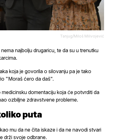
Tanjug/Miloš Milivojević
e nema najbolju drugaricu, te da su u trenutku
karcima.
ka koja je govorila o silovanju pa je tako
rio "Moraš ćero da daš".
o medicinsku domentaciju koja će potvrditi da
 imao ozbiljne zdravstvene probleme.
oliko puta
kao mu da ne čita iskaze i da ne navodi stvari
e drži svoje odbrane.