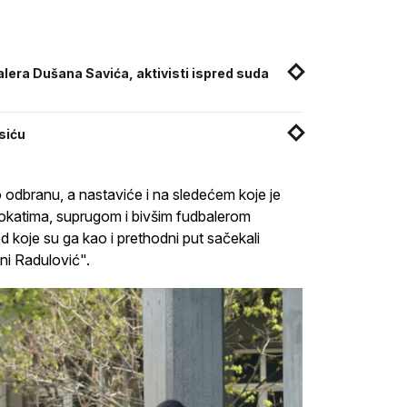
lera Dušana Savića, aktivisti ispred suda
siću
o odbranu, a nastaviće i na sledećem koje je
vokatima, suprugom i bivšim fudbalerom
koje su ga kao i prethodni put sačekali
ni Radulović".