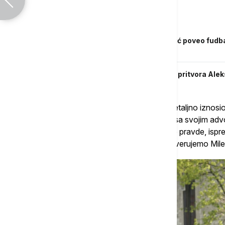
Povezane vesti
Podrška pred nastavak suđenja: Aleksić poveo fudba
dali podršku oštećenima
Tužilaštvo se žalilo na ukidanje kućnog pritvora Alek
Ovo je treće ročište na kojem je Aleksić detaljno iznosi
zakazano za 28. april. Aleksić je zajedno sa svojim ad
Dušanom Savićem stigao u zgradu Palate pravde, ispred 
aktivisti sa transparentom na kojem piše "verujemo Mile