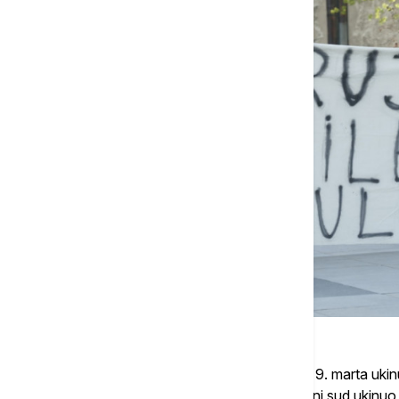
On je u sud stigao sa slobode pošto mu je 9. marta ukin
prošle godine, a nakon što mu je Apelacioni sud ukinuo 