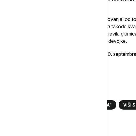
2021. godine.
Aleksić je optužen za četiri krivična dela silovanja, od 
dela polnog uznemiravanja, od čega su dva takode kval
Njega je prva za seksualno zlostavljanje prijavila glum
protiv njega pridružila Iva Ilinčić, pa i druge devojke.
Uhapšen je 16. januara prošle godine i do 10. septembra 
kućnim pritvorom uz elekronski nadzor.
Više o...
MIKA ALEKSIĆ
ŠKOLA "STVAR SRCA"
VIŠI
Komentari (
0
)