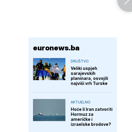
euronews.ba
DRUŠTVO
Veliki uspjeh
sarajevskih
planinara, osvojili
najviši vrh Turske
AKTUELNO
Hoće li Iran zatvoriti
Hormuz za
američke i
izraelske brodove?