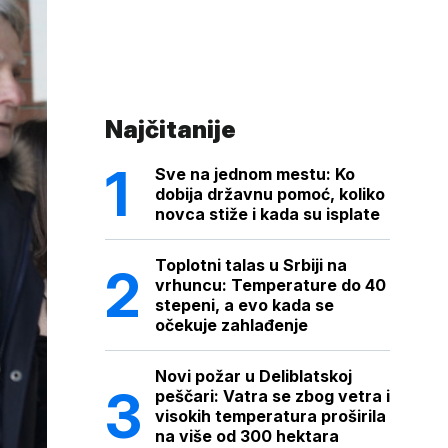
Najčitanije
Sve na jednom mestu: Ko
dobija državnu pomoć, koliko
novca stiže i kada su isplate
Toplotni talas u Srbiji na
vrhuncu: Temperature do 40
stepeni, a evo kada se
očekuje zahlađenje
Novi požar u Deliblatskoj
peščari: Vatra se zbog vetra i
visokih temperatura proširila
na više od 300 hektara