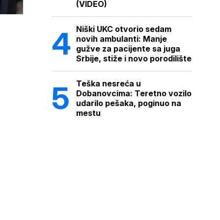
(VIDEO)
Niški UKC otvorio sedam
novih ambulanti: Manje
gužve za pacijente sa juga
Srbije, stiže i novo porodilište
Teška nesreća u
Dobanovcima: Teretno vozilo
udarilo pešaka, poginuo na
mestu