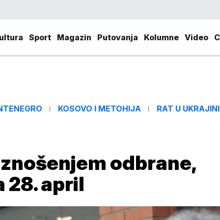
ultura
Sport
Magazin
Putovanja
Kolumne
Video
C
NTENEGRO
KOSOVO I METOHIJA
RAT U UKRAJINI
 iznošenjem odbrane,
28. april