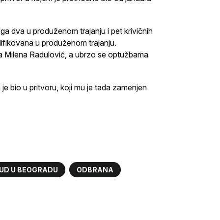
toga dva u produženom trajanju i pet krivičnih
ifikovana u produženom trajanju.
ica Milena Radulović, a ubrzo se optužbama
je bio u pritvoru, koji mu je tada zamenjen
 SUD U BEOGRADU
ODBRANA