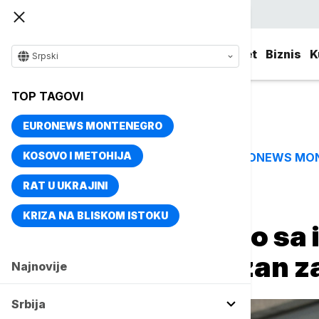
Srpski
Srbija
Evropa
Svet
Biznis
K
Srpski
TOP TAGOVI
EURONEWS MONTENEGRO
KOSOVO I METOHIJA
EURONEWS MO
TOP TAGOVI
RAT U UKRAJINI
Naslovna
Srbija
Aktuelno
KRIZA NA BLISKOM ISTOKU
Aleksić nastavio sa
nastavak zakazan za 
Najnovije
Srbija