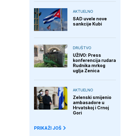
AKTUELNO
SAD uvele nove
sankcije Kubi
DRUŠTVO
UŽIVO: Press
konferencija rudara
Rudnika mrkog
uglja Zenica
AKTUELNO
Zelenski smijenio
ambasadore u
Hrvatskoj i Crnoj
Gori
PRIKAŽI JOŠ