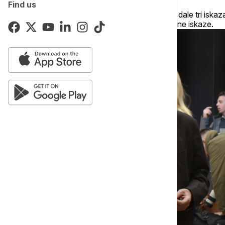
Find us
Takođe, rekao je da su devojke uglavnom dale tri iskaza
smatra da je tužiteljka dopunjavala određene iskaze.