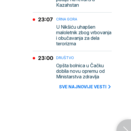
Kazahstan
23:07
CRNA GORA
U Nikšiću uhapšen
maloletnik zbog vrbovanja
i obučavanja za dela
terorizma
23:00
DRUŠTVO
Opšta bolnica u Čačku
dobila novu opremu od
Ministarstva zdravlja
SVE NAJNOVIJE VESTI