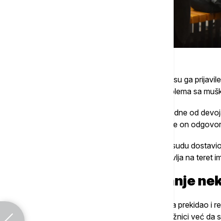
Aleksić ističe da nijedna od devojaka koje su ga prijavil
kada u pohađale časove glume imale problema sa muš
On je u nastavku suđenja pročitao iskaz jedne od devoja
citirao: "Molim Vas ja ne mogu" na šta joj je on odgovo
Aleksić je te navode negirao i rekao da je sudu dostavi
je u trenutku izvršenja dela koje mu se stavlja na teret
Sudija prekidao izlaganje nek
Sudija Zoran Božović je Aleksića više puta prekidao i re
za koje on smatra da su nepravilne u optužnici već da s