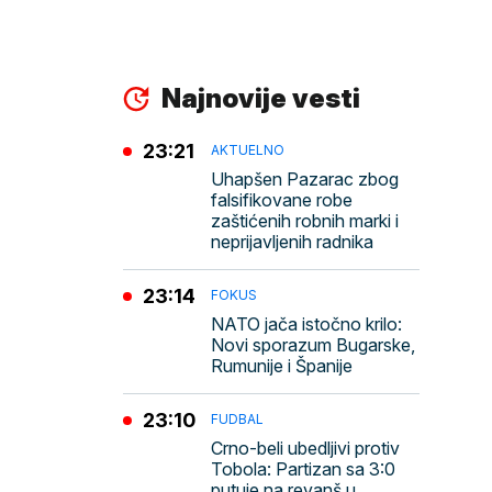
Najnovije vesti
23:21
AKTUELNO
Uhapšen Pazarac zbog
falsifikovane robe
zaštićenih robnih marki i
neprijavljenih radnika
23:14
FOKUS
NATO jača istočno krilo:
Novi sporazum Bugarske,
Rumunije i Španije
23:10
FUDBAL
Crno-beli ubedljivi protiv
Tobola: Partizan sa 3:0
putuje na revanš u