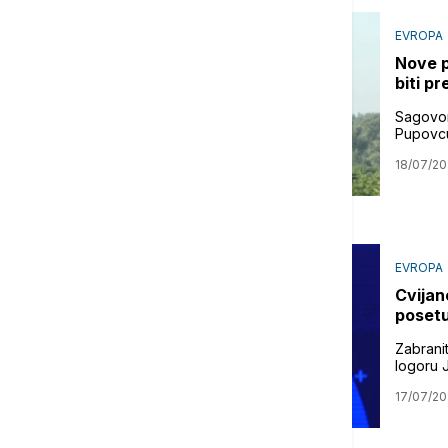
EVROPA
Nove p
biti p
Sagovor
Pupovcu
18/07/20
EVROPA
Cvijan
posetu
Zabrani
logoru J
17/07/20