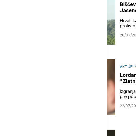
Biščev
Jaseno
Hrvatsk
protiv 
28/07/2
AKTUELN
Lordan
"Zlatn
Izgranj
pre poč
22/07/2