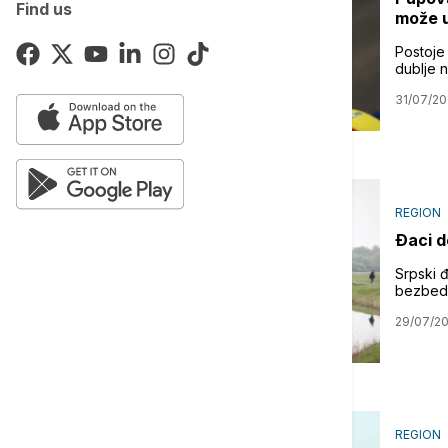
Find us
može 
Postoje 
dublje 
31/07/20
REGION
Ðaci d
Srpski 
bezbedn
29/07/2
REGION