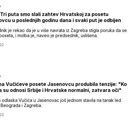
A
 Tri puta smo slali zahtev Hrvatskoj za posetu
vcu u poslednjih godinu dana i svaki put je odbijen
nik je rekao da je u više navrata iz Zagreba stigla poruka da se
oseta, i molba je, naveo je predsednik, uslišena.
22
A
a Vučićeve posete Jasenovcu produbila tenzije: "Ko
da su odnosi Srbije i Hrvatske normalni, zatvara oči"
 odlaska Vučića u Jasenovac još jednom stavila na tanak led
Beograda i Zagreba.
22