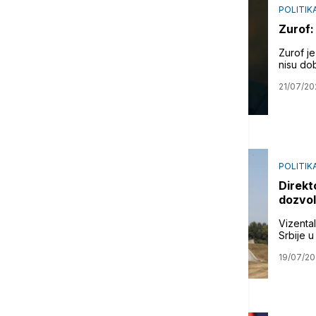
POLITIK
Zurof:
Zurof je
nisu dob
21/07/20
POLITIK
Direkt
dozvol
Vizental
Srbije 
19/07/20