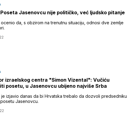
A
 Poseta Jasenovcu nije političko, već ljudsko pitanje
 ocenio da, s obzirom na trenutnu situaciju, odnosi dve zemlje
ri.
22
A
or izraelskog centra "Simon Vizental": Vučiću
iti posetu, u Jasenovcu ubijeno najviše Srba
 je izjavio danas da bi Hrvatska trebalo da dozvoli predsedniku
u posetu Jasenovcu.
22