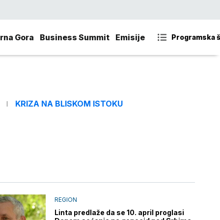
rna Gora
Business Summit
Emisije
Programska 
KRIZA NA BLISKOM ISTOKU
REGION
Linta predlaže da se 10. april proglasi