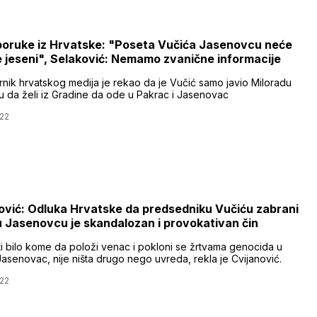
oruke iz Hrvatske: "Poseta Vučića Jasenovcu neće
re jeseni", Selaković: Nemamo zvanične informacije
nik hrvatskog medija je rekao da je Vučić samo javio Miloradu
 da želi iz Gradine da ode u Pakrac i Jasenovac
22
ović: Odluka Hrvatske da predsedniku Vučiću zabrani
 Jasenovcu je skandalozan i provokativan čin
ti bilo kome da položi venac i pokloni se žrtvama genocida u
asenovac, nije ništa drugo nego uvreda, rekla je Cvijanović.
22