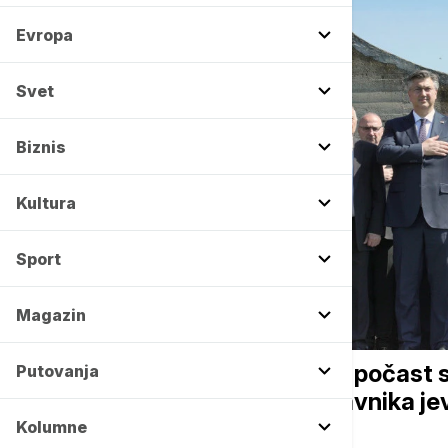
Evropa
Svet
Biznis
Kultura
Sport
Magazin
REGION
Državni vrh Hrvatske odao počast 
Putovanja
Plenković: Dolazak predstavnika je
poruka
Kolumne