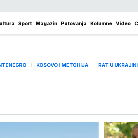
ultura
Sport
Magazin
Putovanja
Kolumne
Video
C
NTENEGRO
KOSOVO I METOHIJA
RAT U UKRAJINI