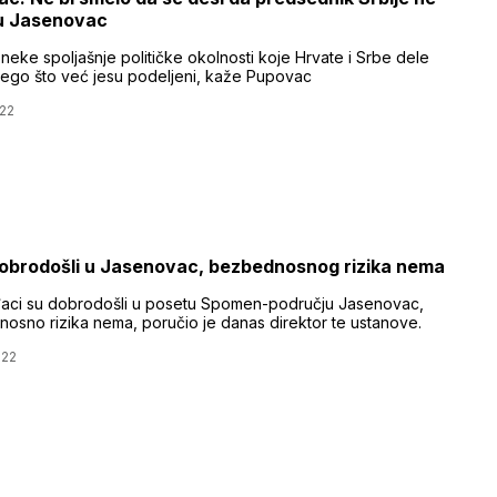
u Jasenovac
neke spoljašnje političke okolnosti koje Hrvate i Srbe dele
nego što već jesu podeljeni, kaže Pupovac
22
obrodošli u Jasenovac, bezbednosnog rizika nema
đaci su dobrodošli u posetu Spomen-području Jasenovac,
osno rizika nema, poručio je danas direktor te ustanove.
022