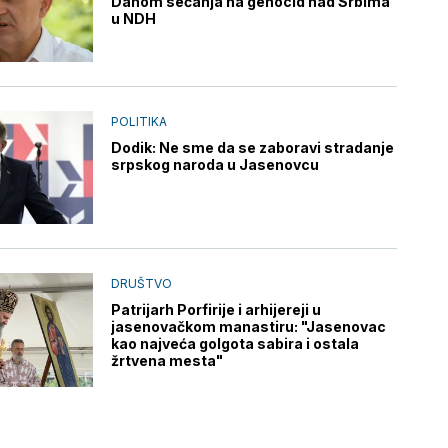
Danom sećanja na genocid nad Srbima
u NDH
POLITIKA
Dodik: Ne sme da se zaboravi stradanje
srpskog naroda u Jasenovcu
DRUŠTVO
Patrijarh Porfirije i arhijereji u
jasenovačkom manastiru: "Jasenovac
kao najveća golgota sabira i ostala
žrtvena mesta"