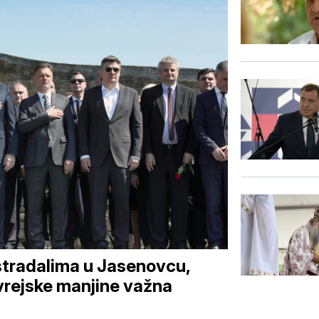
stradalima u Jasenovcu,
vrejske manjine važna