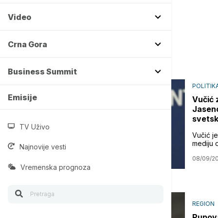
Video
Crna Gora
Business Summit
POLITIK
Emisije
Vučić 
Jaseno
svets
TV Uživo
Vučić j
mediju 
Najnovije vesti
08/09/2
Vremenska prognoza
REGION
Pupova