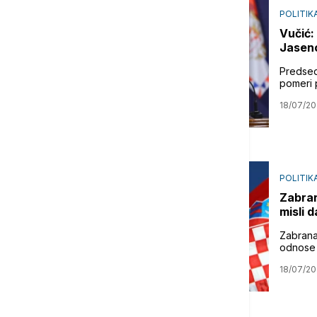
POLITIK
Vučić:
Jaseno
Predsed
pomeri p
18/07/20
POLITIK
Zabran
misli 
Zabrana
odnose 
18/07/20