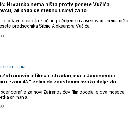
ić: Hrvatska nema ništa protiv posete Vučića
vcu, ali kada se steknu uslovi za to
a je odavno osudila zločine počinjene u Jasenovcu i nema ništa
posete predsednika Srbije Aleksandra Vučića.
022
O IZ KULTURE
 Zafranović o filmu o stradanjima u Jasenovcu:
im rezom 42" želim da zaustavim svako dalje zlo
a scenografije za novi Zafranovićev film počela je dva meseca
etka snimanja.
022