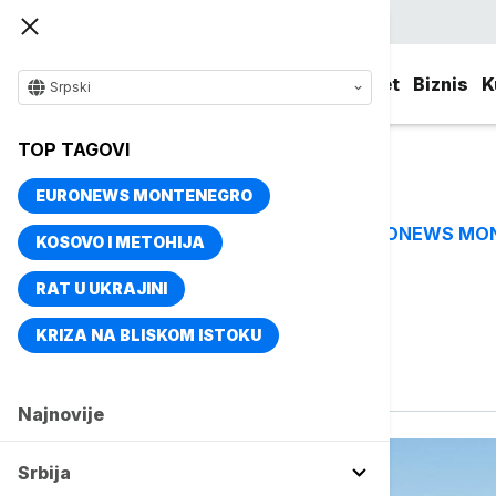
Srpski
Srbija
Evropa
Svet
Biznis
K
Srpski
TOP TAGOVI
EURONEWS MONTENEGRO
EURONEWS MO
TOP TAGOVI
KOSOVO I METOHIJA
RAT U UKRAJINI
Vise o temi
KRIZA NA BLISKOM ISTOKU
Jasenovac
Najnovije
Srbija