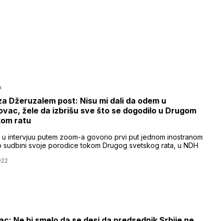
A
za Džeruzalem post: Nisu mi dali da odem u
vac, žele da izbrišu sve što se dogodilo u Drugom
kom ratu
e u intervjuu putem zoom-a govorio prvi put jednom inostranom
o sudbini svoje porodice tokom Drugog svetskog rata, u NDH
022
c: Ne bi smelo da se desi da predsednik Srbije ne