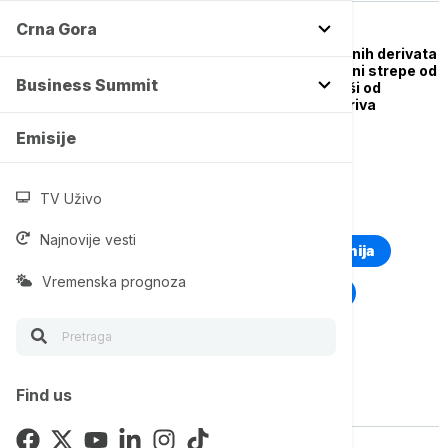
Crna Gora
BIZNIS VESTI
Potresi na tržištu naftnih derivata
se nastavljaju - građani strepe od
Business Summit
odmrzavanja, a naftaši od
zamrzavanja cena goriva
Emisije
TV Uživo
TOP TAGOVI
Najnovije vesti
Euronews Montenegro
Kosovo i Metohija
Vremenska prognoza
Rat u Ukrajini
Kriza na Bliskom istoku
Find us
Vise o temi