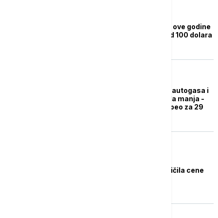
BIZNIS VESTI
Mićović: Barel nafte bi ove godine
mogao dostići cenu od 100 dolara
BIZNIS VESTI
Razlika u ceni između autogasa i
benzina nikada nije bila manja -
gas od januara poskupeo za 29
dinara
REGION
Vlada Hrvatske ograničila cene
goriva