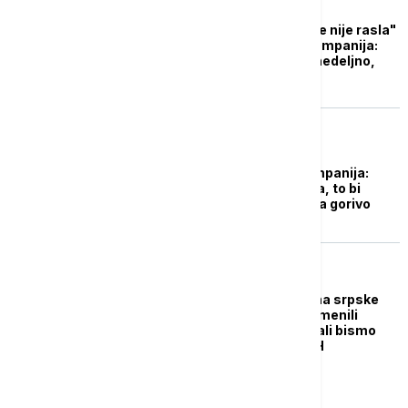
BIZNIS VESTI
"Cena nafte nikad brže nije rasla"
- Udruženje naftnih kompanija:
Dizel skuplji za dinar nedeljno,
benzin za 50 para
BIZNIS VESTI
Udruženje naftnih kompanija:
Cena sirove nafte pala, to bi
moglo da se odrazi i na gorivo
BIZNIS VESTI
Mićović: Kada bismo na srpske
kompanijske cene primenili
bosanske dažbine imali bismo
cenu goriva kao i u BiH