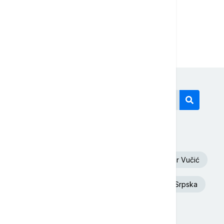
...
1
7
8
Današnji tagovi
Euronews Srbija
Oluja
Aleksandar Vučić
Dunav
Toplotni talas
Republika Srpska
Rat u Ukrajini
Ukrajina