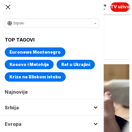
TV uživo
Srpski
TOP TAGOVI
Vise o temi
Cena goriva
Euronews Montenegro
Kosovo i Metohija
Rat u Ukrajini
Kriza na Bliskom istoku
Najnovije
Srbija
Evropa