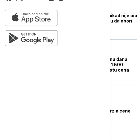
BIZNIS VESTI
Litar dizela u Austriji nikad nije bio
skuplji - i super na putu da obori
rekord
BIZNIS VESTI
Pun rezervoar za godinu dana
"poskupeo" prosečno 1.500
dinara – ima li kraja rastu cena
goriva
BIZNIS VESTI
Hrvatska ponovo zamrzla cene
goriva