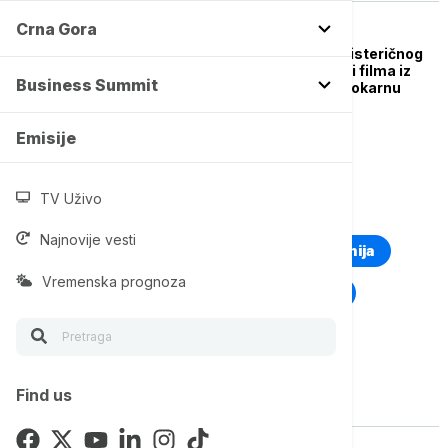
Crna Gora
AKTUELNO IZ KULTURE
Od "Linije želje" do "Histeričnog
napada smeha": Četiri filma iz
Business Summit
Srbije na Festivalu u Lokarnu
Emisije
TV Uživo
TOP TAGOVI
Najnovije vesti
Euronews Montenegro
Kosovo i Metohija
Vremenska prognoza
Rat u Ukrajini
Kriza na Bliskom istoku
Find us
Vise o temi