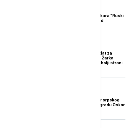
AKTUELNO IZ KULTURE
Srpski kandidat za Oskara "Ruski
konzul" kreće u Holivud
AKTUELNO IZ KULTURE
Odabran srpski kandidat za
Oskara: Poslednji film Žarka
Lauševića u trci za najbolji strani
film
AKTUELNO IZ KULTURE
Počela prijava za izbor srpskog
filma kandidata za nagradu Oskar