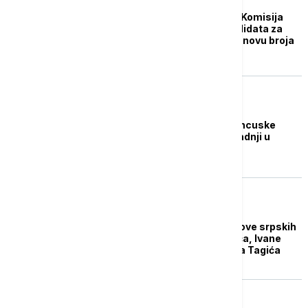
Filmski centar Srbije: Komisija
izabrala srpskog kandidata za
Oskara legalno i na osnovu broja
glasova
AKTUELNO IZ KULTURE
Zvaničnici Srbije i Francuske
potpisali pismo o saradnji u
oblasti filma
AKTUELNO IZ KULTURE
Eurimaž podržao filmove srpskih
reditelja Nikole Ležaića, Ivane
Mladenović i Vladimira Tagića