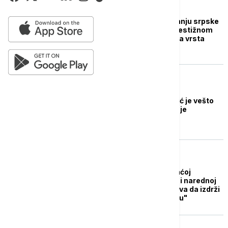
AKTUELNO IZ KULTURE
Ivan Karl o predstavljanju srpske
kinematografije na prestižnom
festivalu: "Kan je jedna vrsta
zatvorenog kluba"
AKTUELNO IZ KULTURE
Karl: Reditelj Milinković je vešto
išao kroz žanrove, bio je
znatiželjan i uspešan
AKTUELNO IZ KULTURE
Miroslav Lekić o domaćoj
kinematografiji u ovoj i narednoj
godini: "Naš film uspeva da izdrži
komercijalnu utakmicu"