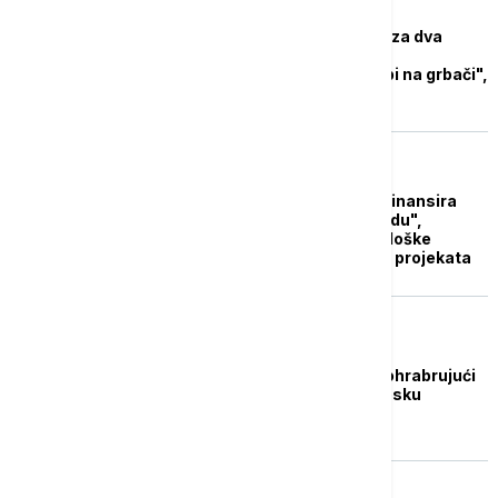
AKTUELNO IZ KULTURE
FCS dodelio sredstva za dva
debitantska filma:
"Emigrantkinja" i "Zubi na grbači",
odbijeno 27 projekata
AKTUELNO IZ KULTURE
Filmski centar Srbije finansira
"Veru Kroner". "Presudu",
"Sestru" i "Virus patološke
dobrote": Odbijeno 35 projekata
AKTUELNO IZ KULTURE
Ivan Karl: FEST je bio ohrabrujući
početak godine za srpsku
kinematografiju