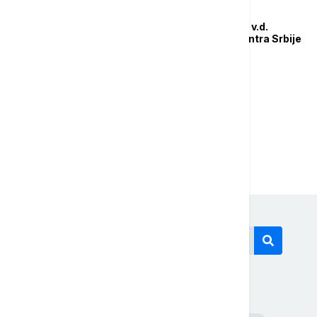
AKTUELNO IZ KULTURE
Ivan Karl imenovan za v.d.
direktora Filmskog centra Srbije
...
1
2
4
Današnji tagovi