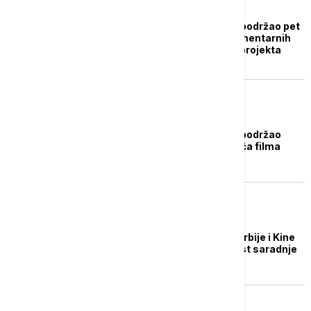
AKTUELNO IZ KULTURE
Filmski centar Srbije podržao pet
dugometražnih dokumentarnih
filmova: Odbijena 22 projekta
AKTUELNO IZ KULTURE
Filmski centar Srbije podržao
snimanje četiri domaća filma
AKTUELNO IZ KULTURE
Filmski stručnjaci iz Srbije i Kine
razmatraju mogućnost saradnje
AKTUELNO IZ KULTURE