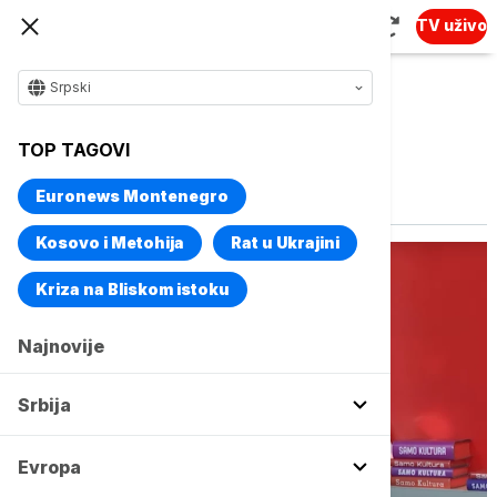
TV uživo
Srpski
TOP TAGOVI
Vise o temi
Filmski centar Srbije
Euronews Montenegro
Kosovo i Metohija
Rat u Ukrajini
Kriza na Bliskom istoku
Najnovije
Srbija
Evropa