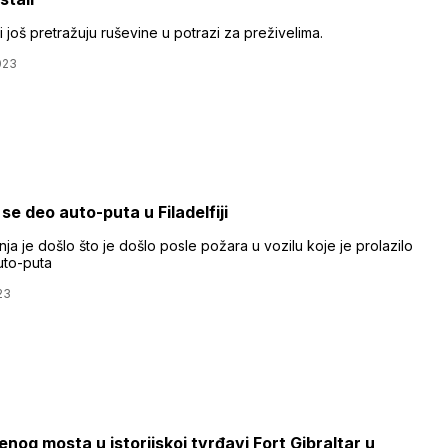
 još pretražuju ruševine u potrazi za preživelima.
023
se deo auto-puta u Filadelfiji
ja je došlo što je došlo posle požara u vozilu koje je prolazilo
uto-puta
23
enog mosta u istorijskoj tvrđavi Fort Gibraltar u