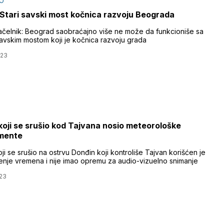
O
 Stari savski most kočnica razvoju Beograda
čelnik: Beograd saobraćajno više ne može da funkcioniše sa
savskim mostom koji je kočnica razvoju grada
023
koji se srušio kod Tajvana nosio meteorološke
umente
ji se srušio na ostrvu Donđin koji kontroliše Tajvan korišćen je
́enje vremena i nije imao opremu za audio-vizuelno snimanje
23