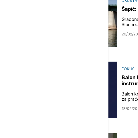
DRUŠTV
Šapić:
Gradona
Starim 
26/02/2
FOKUS
Balon 
instr
Balon ko
za prac
18/02/20