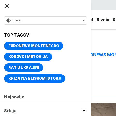
Srpski
Srbija
Evropa
Svet
Biznis
K
Srpski
TOP TAGOVI
EURONEWS MONTENEGRO
EURONEWS MO
TOP TAGOVI
KOSOVO I METOHIJA
RAT U UKRAJINI
Vise o temi
KRIZA NA BLISKOM ISTOKU
Rušenje
Najnovije
Srbija