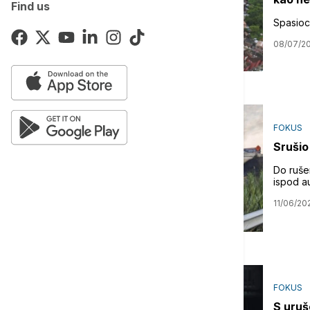
Find us
Spasioci
08/07/2
FOKUS
Srušio 
Do rušen
ispod a
11/06/20
FOKUS
S uruš