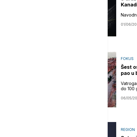
Kanadi
Navodno
01/06/2
FOKUS
Šest o
pao u 
Vatroga
do 100 
06/05/2
REGION