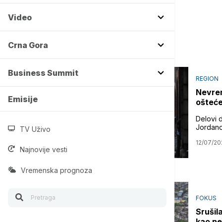
Video
Crna Gora
Business Summit
REGION
Nevrem
Emisije
ošteće
Delovi 
Jordano
TV Uživo
12/07/20
Najnovije vesti
Vremenska prognoza
FOKUS
Srušil
kao ne