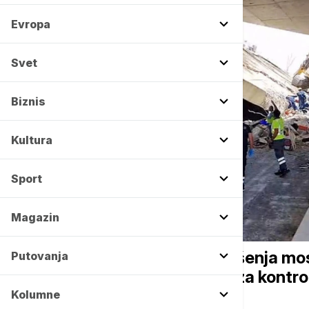
Evropa
Svet
Biznis
Kultura
Sport
Magazin
EVROPA
Hapšenja u Grčkoj zbog rušenja mo
Putovanja
izvođači radova zaduženi za kontro
Kolumne