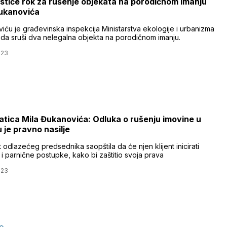
ističe rok za rušenje objekata na porodičnom imanju
ukanovića
iću je građevinska inspekcija Ministarstva ekologije i urbanizma
a da sruši dva nelegalna objekta na porodičnom imanju.
023
tica Mila Đukanovića: Odluka o rušenju imovine u
u je pravno nasilje
odlazećeg predsednika saopštila da će njen klijent inicirati
 i parnične postupke, kako bi zaštitio svoja prava
023