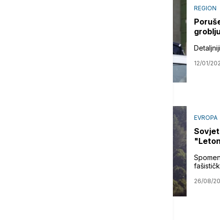
REGION
Poruše
groblј
Detaljn
12/01/20
EVROPA
Sovjet
"Letoni
Spomeni
fašistič
26/08/2