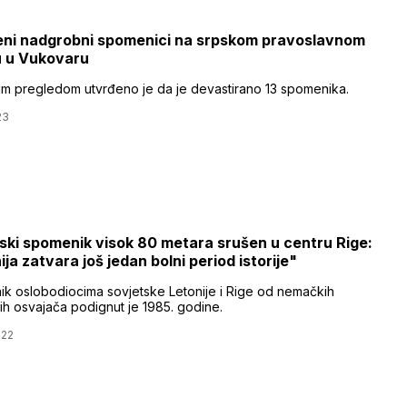
ni nadgrobni spomenici na srpskom pravoslavnom
u u Vukovaru
ijim pregledom utvrđeno je da je devastirano 13 spomenika.
23
ski spomenik visok 80 metara srušen u centru Rige:
ja zatvara još jedan bolni period istorije"
k oslobodiocima sovjetske Letonije i Rige od nemačkih
kih osvajača podignut je 1985. godine.
022