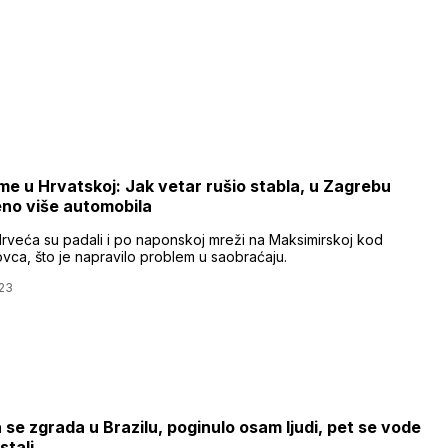
e u Hrvatskoj: Jak vetar rušio stabla, u Zagrebu
no više automobila
drveća su padali i po naponskoj mreži na Maksimirskoj kod
vca, što je napravilo problem u saobraćaju.
23
a se zgrada u Brazilu, poginulo osam ljudi, pet se vode
stali