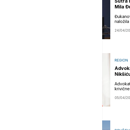
Sutra 
Mila Đ
Đukanov
naložil
24/04/2
REGION
Advoka
Nikšić
Advokat 
krivične
05/04/2