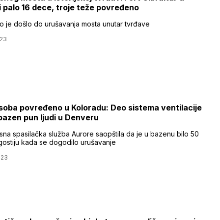
 palo 16 dece, troje teže povređeno
 je došlo do urušavanja mosta unutar tvrđave
023
soba povređeno u Koloradu: Deo sistema ventilacije
bazen pun ljudi u Denveru
sna spasilačka služba Aurore saopštila da je u bazenu bilo 50
gostiju kada se dogodilo urušavanje
023