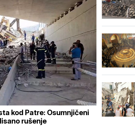
sta kod Patre: Osumnjičeni
lisano rušenje