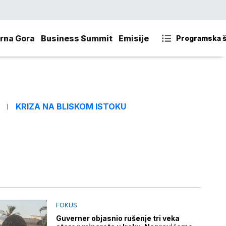
rna Gora
Business Summit
Emisije
Programska 
KRIZA NA BLISKOM ISTOKU
FOKUS
Guverner objasnio rušenje tri veka