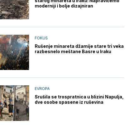
starog minareta u Iraku: Napravićemo
moderniji i bolje dizajniran
FOKUS
Rušenje minareta džamije stare tri veka
razbesnelo meštane Basre u Iraku
EVROPA
Srušila se trospratnica u blizini Napulja,
dve osobe spasene iz ruševina