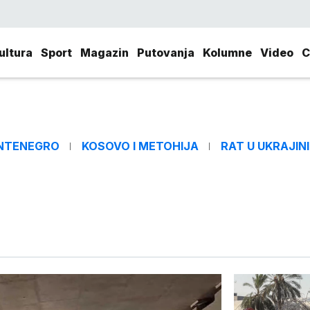
ultura
Sport
Magazin
Putovanja
Kolumne
Video
C
NTENEGRO
KOSOVO I METOHIJA
RAT U UKRAJINI