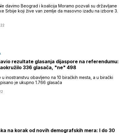
Ne davimo Beograd i koalicija Moramo pozvali su državljane
ke Srbije koji žive van zemlje da masovno izađu na izbore 3.
022
A
javio rezultate glasanja dijaspore na referendumu:
aokružilo 336 glasača, "ne" 498
 u inostranstvu obavljeno na 10 biračkih mesta, a u birački
upisano je ukupno 1.766 glasača
22
ka na korak od novih demografskih mera: I do 30