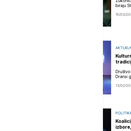
Zukorli
biraju S
15/03/20
AKTUELN
Kultur
tradici
Društvo
Dransi 
13/02/20
POLITIK
Koalic
izbore