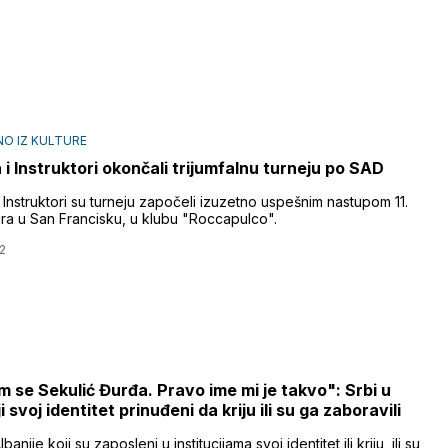
O IZ KULTURE
 i Instruktori okončali trijumfalnu turneju po SAD
 Instruktori su turneju započeli izuzetno uspešnim nastupom 11.
a u San Francisku, u klubu "Roccapulco".
2
 se Sekulić Đurđa. Pravo ime mi je takvo": Srbi u
i svoj identitet prinuđeni da kriju ili su ga zaboravili
lbanije koji su zaposleni u institucijama svoj identitet ili kriju, ili su