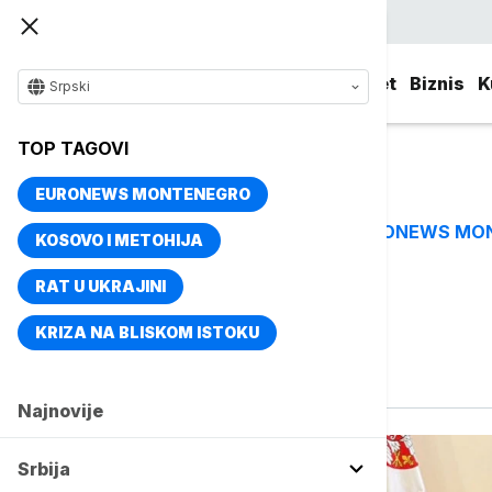
Srpski
Srbija
Evropa
Svet
Biznis
K
Srpski
TOP TAGOVI
EURONEWS MONTENEGRO
EURONEWS MO
TOP TAGOVI
KOSOVO I METOHIJA
RAT U UKRAJINI
Vise o temi
KRIZA NA BLISKOM ISTOKU
Dijaspora
Najnovije
Srbija