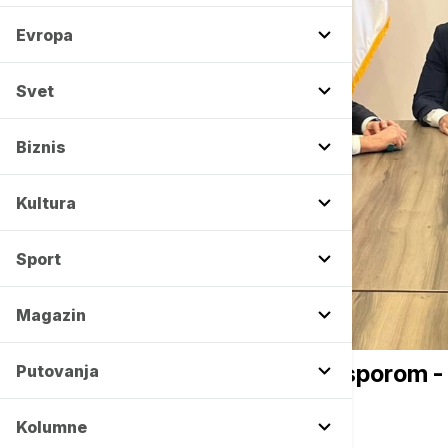
Evropa
Svet
Biznis
Kultura
Sport
Magazin
BIZNIS VESTI
Milićević: Saradnja sa dijasporom -
Putovanja
Kolumne