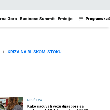
rna Gora
Business Summit
Emisije
Programska 
KRIZA NA BLISKOM ISTOKU
DRUŠTVO
Kako sačuvati vezu dijaspore sa