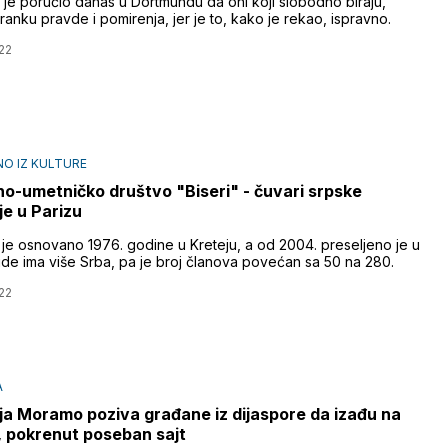
ć je poručio danas u Dortmundu da oni koji slobodno biraju,
tranku pravde i pomirenja, jer je to, kako je rekao, ispravno.
22
O IZ KULTURE
no-umetničko društvo "Biseri" - čuvari srpske
je u Parizu
 je osnovano 1976. godine u Kreteju, a od 2004. preseljeno je u
gde ima više Srba, pa je broj članova povećan sa 50 na 280.
22
A
ija Moramo poziva građane iz dijaspore da izađu na
, pokrenut poseban sajt