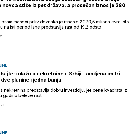
e novca stiže iz pet država, a prosečan iznos je 280
 osam meseci priliv doznaka je iznosio 2.279,5 miliona evra, što
 na isti period lane predstavlja rast od 19,2 odsto
21
INE
ajteri ulažu u nekretnine u Srbiji - omiljena im tri
 dve planine i jedna banja
 nekretnina predstavlja dobru investiciju, jer cene kvadrata iz
u godinu beleže rast
021
INE