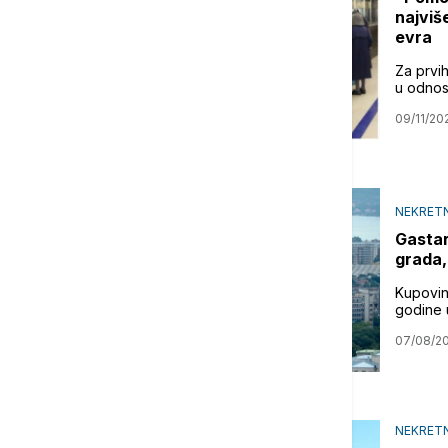
najviš
evra
Za prvih
u odnosu
09/11/20
NEKRETN
Gastarb
grada,
Kupovina
godine 
07/08/2
NEKRETN