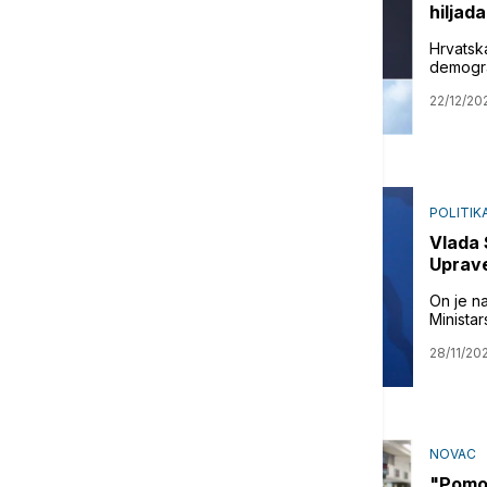
hiljad
Hrvatska
demogra
22/12/20
POLITIK
Vlada 
Uprave
On je n
Ministar
28/11/20
NOVAC
"Pomoć