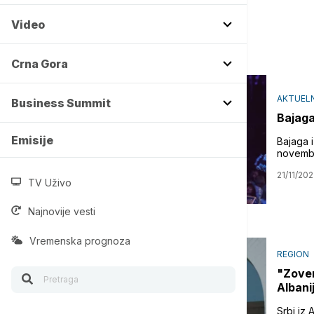
Video
Crna Gora
AKTUELN
Business Summit
Bajaga
Emisije
Bajaga i
novembr
21/11/202
TV Uživo
Najnovije vesti
Vremenska prognoza
REGION
"Zovem
Albanij
Srbi iz A