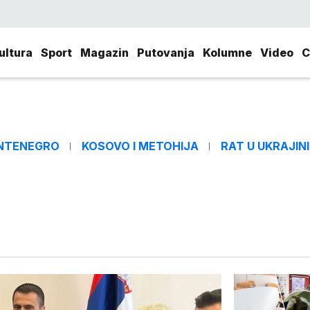
ultura
Sport
Magazin
Putovanja
Kolumne
Video
C
NTENEGRO
KOSOVO I METOHIJA
RAT U UKRAJINI