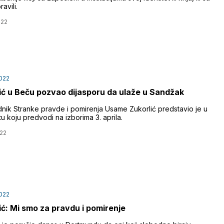
avili.
022
022
ić u Beču pozvao dijasporu da ulaže u Sandžak
nik Stranke pravde i pomirenja Usame Zukorlić predstavio je u
tu koju predvodi na izborima 3. aprila.
22
022
ić: Mi smo za pravdu i pomirenje