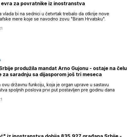
a evra za povratnike iz inostranstva
 vlada bi na sednici u četvrtak trebalo da otkrije nove
fske mere koje se navodno zovu "Biram Hrvatsku".
21
A
Srbije produžila mandat Arno Gujonu - ostaje na čelu
 za saradnju sa dijasporom još tri meseca
a ovu državnu funkciju, koja je organ uprave u sastavu
stva spoljnih poslova prvi put postavljen pre godinu dana
21
" iz inostranstva dobija 835.927 građana Srbije -