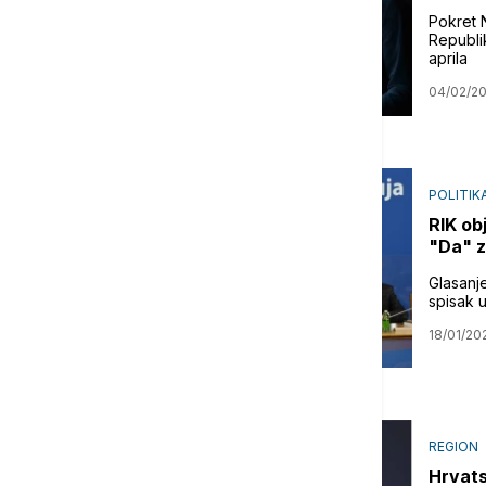
Pokret 
Republi
aprila
04/02/2
POLITIK
RIK ob
"Da" z
Glasanje
spisak 
18/01/20
REGION
Hrvats