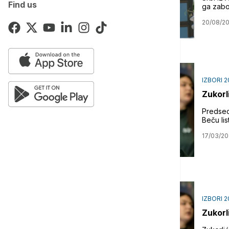
Find us
ga zabor
20/08/2
IZBORI 2
Zukorl
Predsed
Beču lis
17/03/20
IZBORI 2
Zukorl