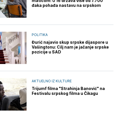
maticom: U 16 država više od 7.700
đaka pohađa nastavu na srpskom
POLITIKA
Đurić najavio skup srpske dijaspore u
Vašingtonu: Cilj nam je jačanje srpske
pozicije u SAD
AKTUELNO IZ KULTURE
Trijumf filma "Strahinja Banović" na
Festivalu srpskog filma u Čikagu