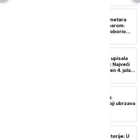
ŽIVOT
Neverovatnih 1.980 kilometara
samo sa jednim rezervoarom:
Ovo je automobil koji je oborio
Ginisov rekord
ŽIVOT
Ginisova knjiga rekorda upisala
250. rođendan Amerike: Najveći
vatromet u istoriji izveden 4. jula u
Vašingtonu
NAUKA
Naša planeta menja boju:
Zastrašujući fenomen koji ubrzava
globalno zagrevanje
ISTORIJA
Važan svedok antičke istorije: U