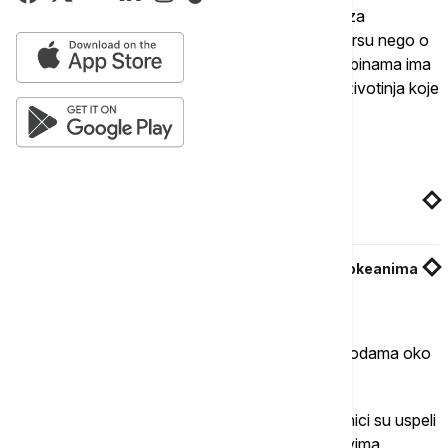
Okeani su veoma veliki i duboki i izuzetno teški za
istraživanje. Često se kaže da znamo više o Marsu nego o
morskom dnu. Stoga nije iznenađujuće što u dubinama ima
stvari koje nikada nismo videli, kao i ponašanja životinja koje
ne možemo da identifikujemo.
Povezane vesti
Uočen šesti okean koji se polako pojavljuje u
geološkom procesu u Africi
Istraživanje: O toplotnim talasima duboko u okeanima
nema dovoljno izveštaja
Takozvana "bio-patka" je prvi put snimljena u vodama oko
Antarktika.
Odgovor je konačno stigao 2014. godine: naučnici su uspeli
da povežu zvuk sa antarktičkim patuljastim kitovima