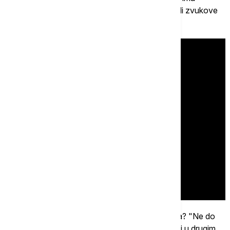
(Balaenoptera bonaerensis). Kitovi su proizvodili zvukove
slične onima koji su snimljeni kao Bio-patka.
Da li je to okriće donelo odgovore na sva pitanja? "Ne do
krajnosti", kaže Čapman. Slični zvukovi snimljeni u drugim