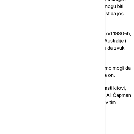
okeanima oko Australije i Novog Zelanda, a ne mogu biti
povezani s tom vrstom kitova. Postoji mogućnost da još
neka životinja prozivodi te zvukove.
Čapman proučava zvučni pejzaž južnih okeana od 1980-ih,
kada su snimci otkrili se ti zbuci mogu čuti i kod Australije i
Novog Zelanda. On i njegove kolege zaključili su da zvuk
mora dolaziti od neke životinje.
"Zvuk se toliko puta ponavljao da u početku nismo mogli da
poverujemo da je biološkog porekla", objašnjava on.
Čak i ako zvuk uvek proizvode antarktički patuljasti kitovi,
to je i dalje misterija. Ne znamo svrhu tih poziva. Ali Čapman
je prilično siguran da su snimci koje su on i njegov tim
analizirali zapravo dijalog, poput razgovora.
A svrha tog razgovora takođe ostaje misterija.