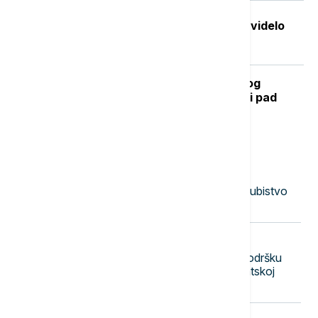
Stvorena nova boja koju je do sada videlo
samo sedmoro ljudi
Kada se očekuje završetak toplotnog
talasa? RHMZ najavljuje osveženje i pad
temperature
Najnovije vesti
12:56
AKTUELNO
Određen pritvor osumnjičenom za ubistvo
majke na Novom Beogradu
12:47
AKTUELNO
Nezavisni sindikat policije pružio podršku
angažovanima na požaru u Deliblatskoj
peščari