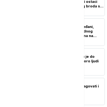
vodama Sicilije otkriveni ostaci
potonulog starorimskog broda sa
100 vinskih amfora
POZNATI
"Lejdi Guči": Patricija Ređani,
bivša žena čuvenog modnog
kreatora Gučija, primljena na
intenzivnu negu
NAUKA
Stvorena nova boja koju je do
sada videlo samo sedmoro ljudi
ŽIVOT
Ubod stršljena: Kako reagovati i
mere prve pomoći