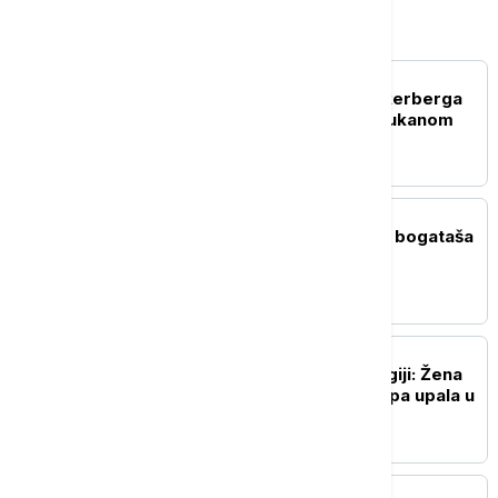
Magazin
POZNATI
Posada jahte Marka Zakerberga
odbila da pomogne nasukanom
brodiću na Aljasci
ISTORIJA
Kako su mirisali domovi bogataša
u drevnoj Pompeji
ŽIVOT
Neobičan incident u Belgiji: Žena
pokušala da uđe u kuću pa upala u
šaht
ŽIVOT