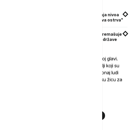
Povezane vesti
Maldivi lagano nestaju zbog erozije i povećanja nivoa
okeana, ali nauka ima ideju: "Uzgajaćemo nova ostrva"
Razlog za brigu: Porast nivoa Tihog okeana premašuje
globalni prosek, ugrožene pojedine ostrvske države
"Ovo pitanje je uvek ostalo bez odgovora u mojoj glavi.
Možda su pričali o večeri, možda su to bili roditelji koji su
razgovarali s decom, ili su možda komentarisali onaj ludi
brod koji je stalno išao tamo-amo vukući dugačku žicu za
sobom". našalio se naučnik.
Više o...
BIO-PATKA
ZVUCI OKEANA
OKEAN
NEOBIČNI ZVUCI