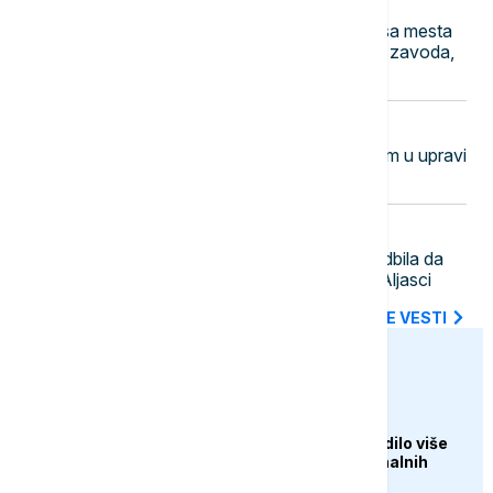
12:38
POLITIKA
Vlada razrešila Borka Draškovića sa mesta
direktora Republičkog geodetskog zavoda,
imenovan novi direktor
12:29
BIZNIS VESTI
NBS: Plaćanje poreza dina karticom u upravi
za trezor bez provizije
12:24
POZNATI
Posada jahte Marka Zakerberga odbila da
pomogne nasukanom brodiću na Aljasci
SVE NAJNOVIJE VESTI
euronews.ba
EVROPA
U EU prošle godine radilo više
od 372.000 profesionalnih
vatrogasaca