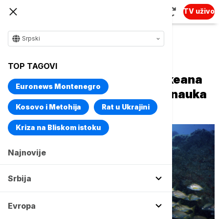
TV uživo
Srpski
Naslovna
Magazin
Nauka
TOP TAGOVI
Šta su misteriozni zvuci iz okeana
Euronews Montenegro
koji se čuju oko Antarktika – nauka
je sve bliže odgovoru
Kosovo i Metohija
Rat u Ukrajini
Kriza na Bliskom istoku
Najnovije
Srbija
Evropa