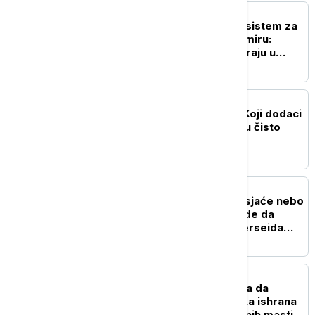
NAUKA
Ruski naučnici razvijaju sistem za
odlaganje otpada u svemiru:
Smeće na -30°C pretvaraju u
vodu za biljke
ZDRAVLJE
Istina o suplementima: Koji dodaci
ishrani pomažu, a koji su čisto
bacanje para
NAUKA
"Zvezde padalice" obasjaće nebo
narednih dana: Kako i gde da
posmatrate spektakl Perseida
(VIDEO)
ZDRAVLJE
Možete da jedete više, a da
mršavite: Kako veganska ishrana
pomaže u gubitku telesnih masti