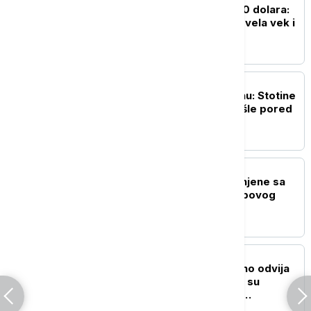
Oprošten dug od 28.000 dolara:
Kako je jedna knjiga provela vek i
po u zidu kamina
ŽIVOT
Neobičan prizor u Berlinu: Stotine
nagih ljudi biciklima prošle pored
Rajhstaga
POZNATI
Pesme Tejlor Svift uklonjene sa
društvenih mreža Trampovog
predizbornog tima
NAUKA
Evolucija se svakodnevno odvija
pred našim očima: Kako su
gradovi postali najveća
laboratorija životinjskog sveta