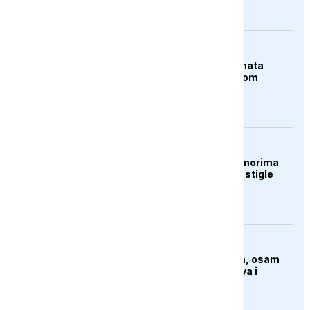
FOKUS
Rekordnih 230 migranata
prešlo Lamanš u jednom
čamcu
ZANIMLJIVOSTI
Temperature vode u morima
širom svijeta u julu dostigle
rekordne vrijednosti
AKTUELNO
Najmanje 12 poginulih, osam
nestalih nakon poplava i
klizišta na Filipinima