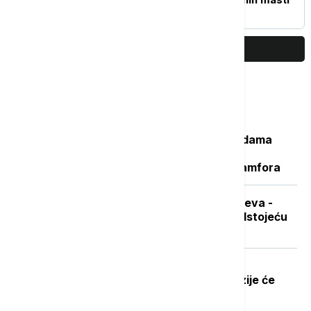
PRIKAŽI JOŠ
Najčitanije
Važan svedok antičke istorije: U vodama
Sicilije otkriveni ostaci potonulog
starorimskog broda sa 100 vinskih amfora
Sad je pravo vreme za nabavku ogreva -
koliko koštaju drva i pelet pred predstojeću
grejnu sezonu
Dobre vesti za najstarije građane:
Povećanje penzija ove godine, penzije će
pratiti rast plata