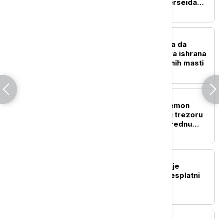
posmatrate spektakl Perseida
(VIDEO)
ZDRAVLJE
Možete da jedete više, a da
mršavite: Kako veganska ishrana
pomaže u gubitku telesnih masti
ŽIVOT
Ko je misteriozna "Pokemon
princeza": Jolina Žizel u trezoru
čuva kolekciju kartica vrednu
preko sto hiljada evra
TEHNOLOGIJA
OpenAI ukida ograničenje
tekstualnih poruka za besplatni
ChatGPT
POZNATI