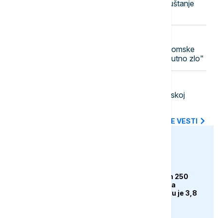
Časovi gitare u prirodi: Hobi za opuštanje
koji nikada nije kasno početi
12:48
FOKUS
Nagasaki obeležio 81 godinu od atomske
bombe: "Nuklearno oružje je apsolutno zlo"
12:44
DRUŠTVO
Vučić: Stambena naselja u Deliblatskoj
peščari nisu ugrožena požarom
SVE NAJNOVIJE VESTI
euronews.ba
BIZNIS
Rimac rasprodao svih 250
Bugattija prije početka
proizvodnje. Cijena mu je 3,8
miliona eura