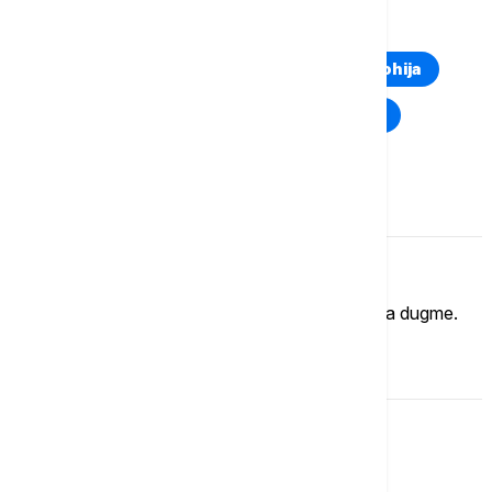
TOP TAGOVI
Euronews Montenegro
Kosovo i Metohija
Rat u Ukrajini
Kriza na Bliskom istoku
Komentari (
0
)
Imate mišljenje?
Ukoliko želite da ostavite komentar, kliknite na dugme.
OSTAVI KOMENTAR
Magazin