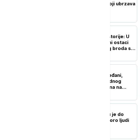
Zastrašujući fenomen koji ubrzava
globalno zagrevanje
ISTORIJA
Važan svedok antičke istorije: U
vodama Sicijlije otkriveni ostaci
potonulog starorimskog broda sa
100 vinskih amfora
POZNATI
"Lejdi Guči": Patricija Ređani,
bivša žena čuvenog modnog
kreatora Gučija, primljena na
intenzivnu negu
NAUKA
Stvorena nova boja koju je do
sada videlo samo sedmoro ljudi