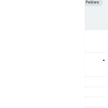
Euronews Srbija
Požar
Deliblatska Peščara
Dunav
Ukrajina
Srbija
Teme
Srbija
Evropa
Svet
Biznis
Kultura
Sport
Magazin
Putovanja