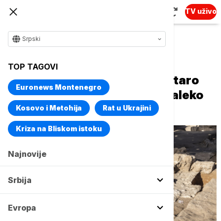
TV uživo
Srpski
Naslovna
Magazin
Nauka
TOP TAGOVI
Arheolozi u Kini otkrili pivo staro
Euronews Montenegro
2.300 godina u grobnici nedaleko
od Kineskog zida
Kosovo i Metohija
Rat u Ukrajini
Kriza na Bliskom istoku
Najnovije
Srbija
Evropa