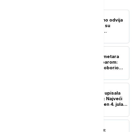
NAUKA
Evolucija se svakodnevno odvija
pred našim očima: Kako su
gradovi postali najveća
laboratorija životinjskog sveta
ŽIVOT
Neverovatnih 1.980 kilometara
samo sa jednim rezervoarom:
Ovo je automobil koji je oborio
Ginisov rekord
ŽIVOT
Ginisova knjiga rekorda upisala
250. rođendan Amerike: Najveći
vatromet u istoriji izveden 4. jula u
Vašingtonu
NAUKA
Naša planeta menja boju: