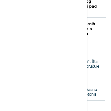
Kada se očekuje završetak toplotnog
talasa? RHMZ najavljuje osveženje i pad
temperature
"Nisam izneo ništa novo sem nespornih
činjenica": Lučić za Euronews Srbija o
zabrani ulaska na Kosovo i Metohiju
Najnovije vesti
13:03
POLITIKA
Srbija i Ukrajina "partneri, a ne rivali": Šta
Zelenski donosi Beogradu, a šta poručuje
Briselu i Moskvi?
13:00
POLITIKA
Vučić: Radimo sve da olakšamo užasno
težak život Srbima na Kosovu i Metohiji
12:55
DRUŠTVO