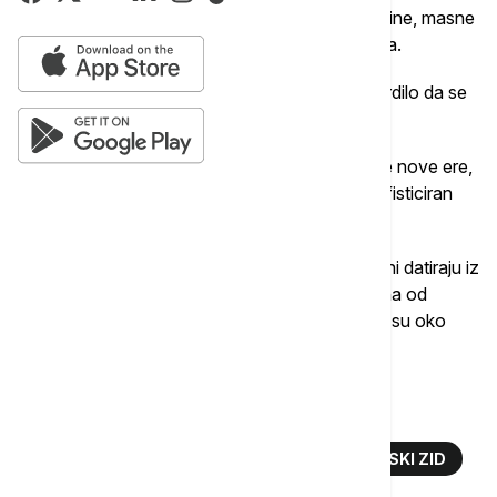
klase organskih jedinjenja, uključujući aminokiseline, masne
kiseline i ugljene hidrate, kao i 8.571 ćeliju kvasca.
Prisustvo prosa, pšenice i ječma takođe je potvrdilo da se
zaista radilo o pivu, a ne o piću na bazi voća.
Ovo piće, datirano između 547. i 221. godine pre nove ere,
pokazuje, kako navode istraživači, rafiniran i sofisticiran
proces pravljenja piva za to vreme.
Dok najraniji tragovi alkoholne fermentacije u Kini datiraju iz
7000. godine pre nove ere, prva piva napravljena od
žitarica, dobijena sladovanjem i kuvanjem, stara su oko
5.000 godina.
Više o...
ARHEOLOGIJA
PIVO
KINA
KINESKI ZID