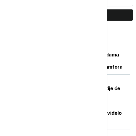
PRIKAŽI JOŠ
Najčitanije
Važan svedok antičke istorije: U vodama
Sicijlije otkriveni ostaci potonulog
starorimskog broda sa 100 vinskih amfora
Dobre vesti za najstarije građane:
Povećanje penzija ove godine, penzije će
pratiti rast plata
Stvorena nova boja koju je do sada videlo
samo sedmoro ljudi