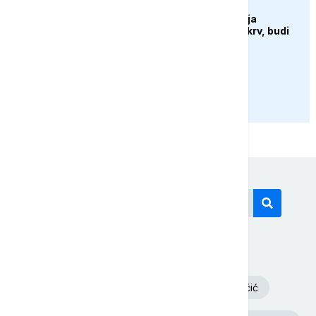
DRUŠTVO
Sutra u Sarajevu akcija
darivanja krvi - Daruj krv, budi
opet njihov heroj
PRIKAŽI JOŠ
Današnji tagovi
Volodimir Zelenski
Aleksandar Vučić