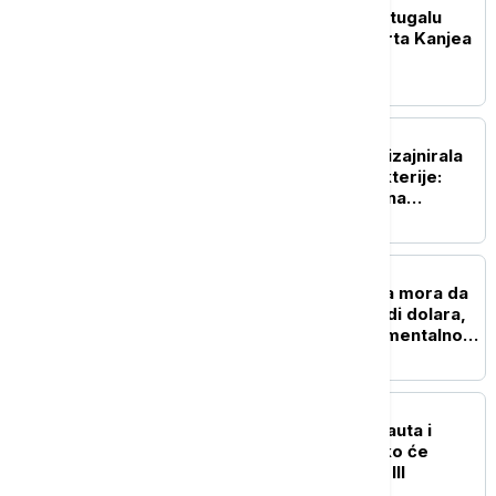
Ambasada Izraela u Portugalu
traži otkazivanje koncerta Kanjea
Vesta
ZDRAVLJE
Veštačka inteligencija dizajnirala
viruse koji napadaju bakterije:
Stručnjaci upozoravaju na
potencijalne rizike
TEHNOLOGIJA
Istorijska presuda: Meta mora da
plati više od pola milijardi dolara,
zbog štete koju nanosi mentalnom
zdravlju dece
NAUKA
Tri rakete, četiri astronauta i
povratak na Mesec: Kako će
izgledati misija Artemis III