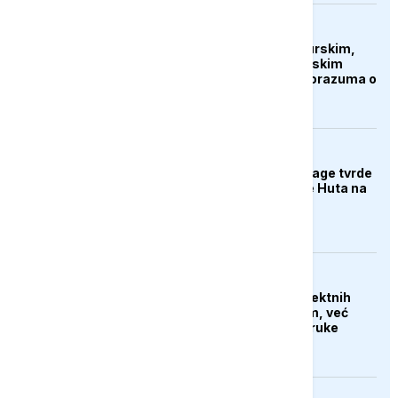
AKTUELNO
Islamabad ukrašen turskim,
saudijskim i pakistanskim
zastavama nakon sporazuma o
zajedničkoj odbrani
AKTUELNO
Jemenske vladine snage tvrde
da su napale položaje Huta na
jugu
AKTUELNO
Iran tvrdi da nema direktnih
pregovora sa SAD-om, već
samo razmjenjuju poruke
putem posrednika