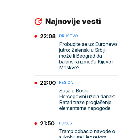
Najnovije vesti
22:08
DRUŠTVO
Probudite se uz Euronews
jutro: Zelenski u Srbiji-
može li Beograd da
balansira između Kijeva i
Moskve?
22:00
REGION
Suša u Bosni i
Hercegovini uzela danak:
Ratari traže proglašenje
elementarne nepogode
21:50
FOKUS
Tramp odbacio navode o
sukobu sa Hegsetom,