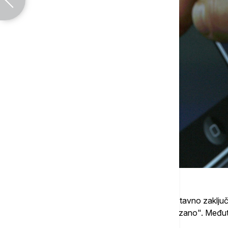
Neko bi mogao pogledati grafikon i jednostavno zaključi
natalitet pao iste godine, to mora biti povezano". Među