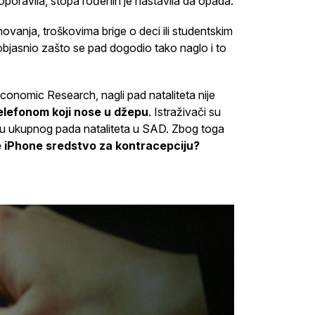
poravila, stopa rođenih je nastavila da opada.
ovanja, troškovima brige o deci ili studentskim
 objasnio zašto se pad dogodio tako naglo i to
Economic Research, nagli pad nataliteta nije
elefonom koji nose u džepu
. Istraživači su
inu ukupnog pada nataliteta u SAD. Zbog toga
je iPhone sredstvo za kontracepciju?