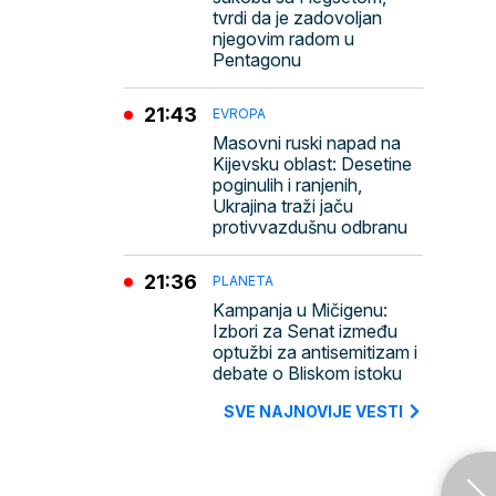
tvrdi da je zadovoljan
njegovim radom u
Pentagonu
21:43
EVROPA
Masovni ruski napad na
Kijevsku oblast: Desetine
poginulih i ranjenih,
Ukrajina traži jaču
protivvazdušnu odbranu
21:36
PLANETA
Kampanja u Mičigenu:
Izbori za Senat između
optužbi za antisemitizam i
debate o Bliskom istoku
SVE NAJNOVIJE VESTI