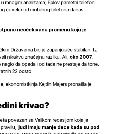
i u mnogim analizama, Eplov pametni telefon
enog čoveka od mobilnog telefona danas
potpuno neočekivanu promenu koju je
čkim Državama bio je zapanjujuće stabilan. Iz
li nikakvu značajnu razliku. Ali,
oko 2007.
je naglo da opada i od tada ne prestaje da tone.
atnih 22 odsto.
, ekonomistkinja Kejtlin Majers pronašla je
edini krivac?
iteta povezan sa Velikom recesijom koja je
 pravilu,
ljudi imaju manje dece kada su pod