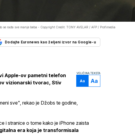
što se rađa sve manje beba -
Copyright Credit: TONY AVELAR / AFP / Profimedia
Dodajte Euronews kao željeni izvor na Google-u
VELIČINA TEKSTA
rvi Apple-ov pametni telefon
Aa
Aa
ov vizionarski tvorac, Stiv
meni sve", rekao je Džobs te godine,
ice i stranice o tome kako je iPhone zaista
italna era koja je transformisala