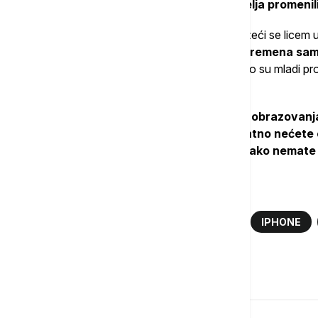
Studija je otkrila da su telefoni iz temelja promeni
Počeli su da provode manje vremena družeći se licem u lic
Istovremeno,
provodili su mnogo više vremena sam
digitalne sadržaje i video snimke
. Pošto su mladi p
svetu, imali su i manje seksualnih odnosa.
"Ako sam nešto naučila iz seksualnog obrazovanj
isključivo apstinenciju, to je da verovatno nećete
drugim ljudima licem u lice - odnosno, ako nemate
Više o...
APPLE
STIV DŽOBS
AJFON
IPHONE
Komentari (
0
)