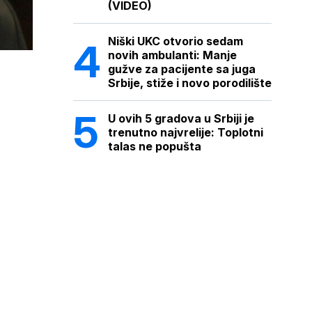
(VIDEO)
Niški UKC otvorio sedam
novih ambulanti: Manje
gužve za pacijente sa juga
Srbije, stiže i novo porodilište
U ovih 5 gradova u Srbiji je
trenutno najvrelije: Toplotni
talas ne popušta