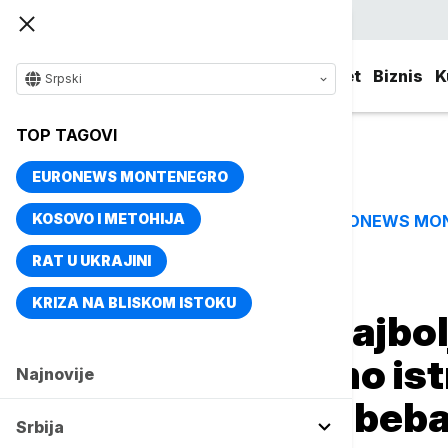
Srpski
Srbija
Evropa
Svet
Biznis
K
Srpski
TOP TAGOVI
EURONEWS MONTENEGRO
KOSOVO I METOHIJA
EURONEWS MO
TOP TAGOVI
RAT U UKRAJINI
Naslovna
Magazin
Tehnologija
KRIZA NA BLISKOM ISTOKU
Da li je iPhone najbo
svetu? Šokantno istr
Najnovije
rađa sve manje beb
Srbija