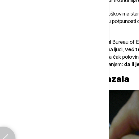
ekonomskim pritiskom
. Međutim, kada se ekonomija o
Eksperti su pokušavali da nađu krivca u troškovima stan
dugovima, ali nijedan od ovih razloga nije u potpunosti
u svakoj društvenoj grupi u istom trenutku.
Prema novoj studiji koju je objavio National Bureau of 
uzrokovan stanjem na bankovnim računima ljudi,
već t
otkrili da uvođenje prvog ajfona objašnjava čak polov
su svoju studiju naslovili provokativnim pitanjem:
da li 
Kako je nauka to i dokazala