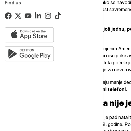
svakodnevicu, društvo i ekonomiju
. Kako se navod
Find us
promenio je čak i naš mozak, jer je zavisnost savrem
problem koji pogađa gotovo svakoga.
Međutim, nova studija baca svetlo na još jednu, 
doneo iPhone.
Skoro 30 godina broj rođenih beba u Sjedinjenim Ameri
godine u godinu, od 1980. do 2007, podaci nisu pokaziva
godine, nešto se prelomilo
. Stopa nataliteta počela 
Do 2024. godine, broj rođenih beba opao je za neverov
Tragajući za razlozima zbog kojih žene imaju manje dece
neočekivano objašnjenje:
krivi su pametni telefoni
.
Zašto ekonomska kriza nije j
U početku su ekonomisti pretpostavljali da je pad natal
izbila nakon globalne finansijske krize 2008. godine. Po