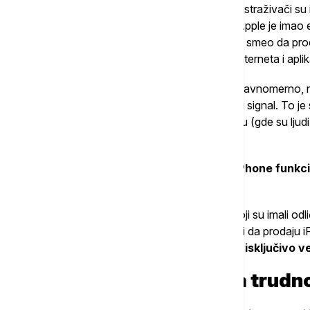
Da bi dokazali uzročno-posledičnu vezu, istraživači su isk
Stiv Džobs lansirao iPhone u junu 2007, Apple je imao
četiri godine, to je bio jedini operater koji je smeo da 
"pametne" funkcije, poput pretraživanja interneta i apli
Budući da je AT&T svoju mrežu gradio neravnomerno, n
pokrivenost, dok drugi godinama nisu imali signal. To je 
uporedili okruge sa odličnom pokrivenošću (gde su lju
usluge.
Rezultati su bili jasni:
u mestima gde je iPhone funkci
znatno brže.
Da bi proverili tačnost, ispitali su okruge koji su imali o
Sprint). Pošto ovi operateri tada nisu smeli da prodaju 
uticaj na natalitet. Dakle,
promena je bila isključivo 
Kako telefon sprečava trudn