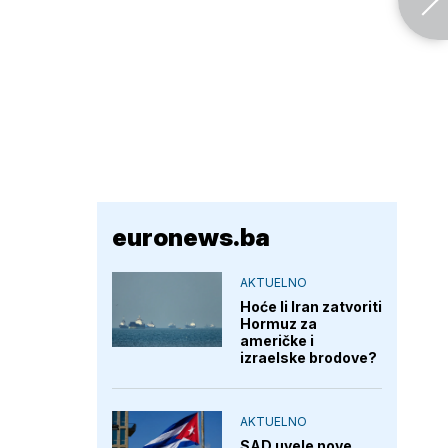
euronews.ba
AKTUELNO
Hoće li Iran zatvoriti
Hormuz za
američke i
izraelske brodove?
AKTUELNO
SAD uvele nove