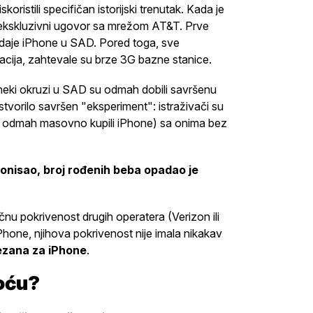
oristili specifičan istorijski trenutak. Kada je
 ekskluzivni ugovor sa mrežom AT&T. Prve
prodaje iPhone u SAD. Pored toga, sve
kacija, zahtevale su brze 3G bazne stanice.
eki okruzi u SAD su odmah dobili savršenu
stvorilo savršen "eksperiment": istraživači su
di odmah masovno kupili iPhone) sa onima bez
onisao, broj rođenih beba opadao je
dličnu pokrivenost drugih operatera (Verizon ili
iPhone, njihova pokrivenost nije imala nikakav
vezana za iPhone
.
oću?