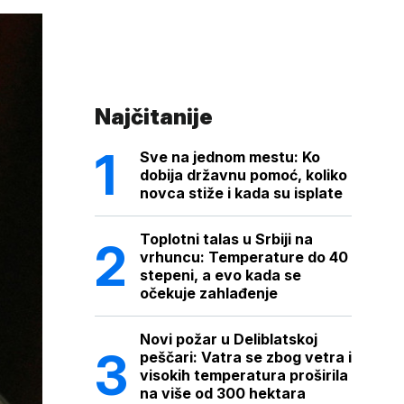
Najčitanije
Sve na jednom mestu: Ko
dobija državnu pomoć, koliko
novca stiže i kada su isplate
Toplotni talas u Srbiji na
vrhuncu: Temperature do 40
stepeni, a evo kada se
očekuje zahlađenje
Novi požar u Deliblatskoj
peščari: Vatra se zbog vetra i
visokih temperatura proširila
na više od 300 hektara