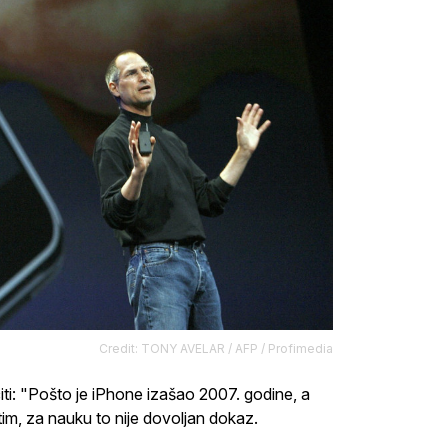
Credit: TONY AVELAR / AFP / Profimedia
ti: "Pošto je iPhone izašao 2007. godine, a
tim, za nauku to nije dovoljan dokaz.