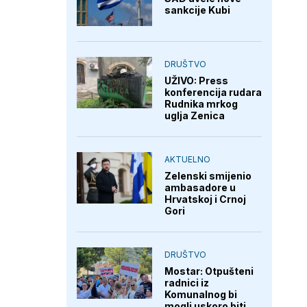
sankcije Kubi
DRUŠTVO
UŽIVO: Press
konferencija rudara
Rudnika mrkog
uglja Zenica
AKTUELNO
Zelenski smijenio
ambasadore u
Hrvatskoj i Crnoj
Gori
DRUŠTVO
Mostar: Otpušteni
radnici iz
Komunalnog bi
mogli uskoro biti