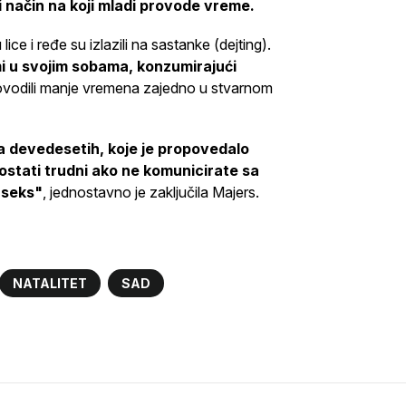
li način na koji mladi provode vreme.
e i ređe su izlazili na sastanke (dejting).
i u svojim sobama, konzumirajući
rovodili manje vremena zajedno u stvarnom
a devedesetih, koje je propovedalo
 ostati trudni ako ne komunicirate sa
 seks"
, jednostavno je zaključila Majers.
NATALITET
SAD