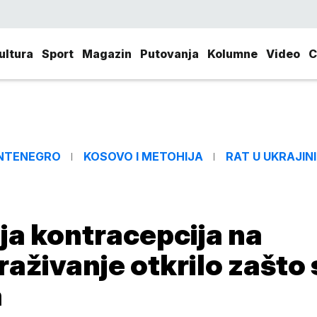
ultura
Sport
Magazin
Putovanja
Kolumne
Video
C
NTENEGRO
KOSOVO I METOHIJA
RAT U UKRAJINI
lja kontracepcija na
aživanje otkrilo zašto 
a