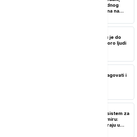
bivša žena čuvenog modnog
kreatora Gučija, primljena na
intenzivnu negu
NAUKA
Stvorena nova boja koju je do
sada videlo samo sedmoro ljudi
ŽIVOT
Ubod stršljena: Kako reagovati i
mere prve pomoći
NAUKA
Ruski naučnici razvijaju sistem za
odlaganje otpada u svemiru:
Smeće na -30°C pretvaraju u
vodu za biljke