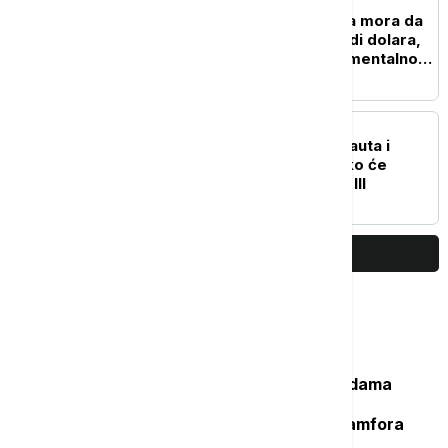
TEHNOLOGIJA
Istorijska presuda: Meta mora da
plati više od pola milijardi dolara,
zbog štete koju nanosi mentalnom
zdravlju dece
NAUKA
Tri rakete, četiri astronauta i
povratak na Mesec: Kako će
izgledati misija Artemis III
PRIKAŽI JOŠ
Najčitanije
Važan svedok antičke istorije: U vodama
Sicijlije otkriveni ostaci potonulog
starorimskog broda sa 100 vinskih amfora