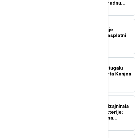
čuva kolekciju kartica vrednu
preko sto hiljada evra
TEHNOLOGIJA
OpenAI ukida ograničenje
tekstualnih poruka za besplatni
ChatGPT
POZNATI
Ambasada Izraela u Portugalu
traži otkazivanje koncerta Kanjea
Vesta
ZDRAVLJE
Veštačka inteligencija dizajnirala
viruse koji napadaju bakterije:
Stručnjaci upozoravaju na
potencijalne rizike