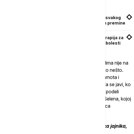
Povezane vesti
Svetski dan borbe protiv raka jajnika: U Srbiji svakog
dana tri žene dobiju dijagnozu, a jedna od njih premine
Nova nada za pacijentkinje u Srbiji: Ciljana terapija za
rak jajnika o trošku države menja tok opasne bolesti
"Stručna pomoć zaista, mislim da ni zdravim ljudima nije na
odmet, a kamoli nekome ko je prošao kroz ovako nešto.
Moja poruka je da ova bolest nije stigma, nije sramota i
udruženje 'Progovori' je tu za vas. Ko god želi da se javi, ko
god ima potrebu da popriča sa nama ili samo da podeli
poruku, tu smo na društvenim mrežama", kaže Selena, kojoj
je bitka bila podnošljivija uz podršku ostalih članica
udruženja.
Više o njenom putu i Danu borbe protiv raka jajnika,
pogledajte u priloženom videu.