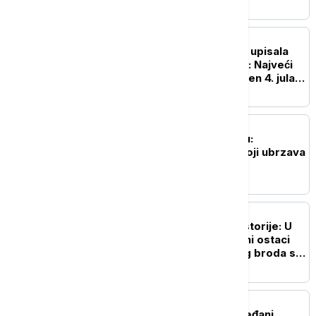
Ginisov rekord
ŽIVOT
Ginisova knjiga rekorda upisala
250. rođendan Amerike: Najveći
vatromet u istoriji izveden 4. jula u
Vašingtonu
NAUKA
Naša planeta menja boju:
Zastrašujući fenomen koji ubrzava
globalno zagrevanje
ISTORIJA
Važan svedok antičke istorije: U
vodama Sicijlije otkriveni ostaci
potonulog starorimskog broda sa
100 vinskih amfora
POZNATI
"Lejdi Guči": Patricija Ređani,