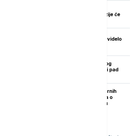
Dobre vesti za najstarije građane:
Povećanje penzija ove godine, penzije će
pratiti rast plata
Stvorena nova boja koju je do sada videlo
samo sedmoro ljudi
Kada se očekuje završetak toplotnog
talasa? RHMZ najavljuje osveženje i pad
temperature
"Nisam izneo ništa novo sem nespornih
činjenica": Lučić za Euronews Srbija o
zabrani ulaska na Kosovo i Metohiju
Najnovije vesti
12:55
DRUŠTVO