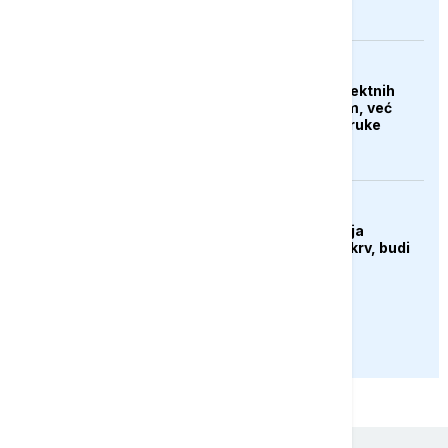
AKTUELNO
Iran tvrdi da nema direktnih
pregovora sa SAD-om, već
samo razmjenjuju poruke
putem posrednika
DRUŠTVO
Sutra u Sarajevu akcija
darivanja krvi - Daruj krv, budi
opet njihov heroj
PRIKAŽI JOŠ