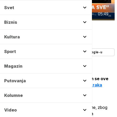
Svet
00:00
05:49
Biznis
Euronews Serbia
Autor:
Andrea Veselinović, Euronews Srbija
Kultura
08/05/2026
-
13:04
Sport
Dodajte Euronews kao željeni izvor na Google-u
Magazin
"Sve za jednu, jedna za sve" je slogan kojim se ove
Putovanja
godine obeležava
Svetski dan borbe protiv raka
jajnika.
Kolumne
Ova podmukla bolest često nema jasne simptome, zbog
Video
čega mnoge žene dijagnozu dobiju tek kada ona