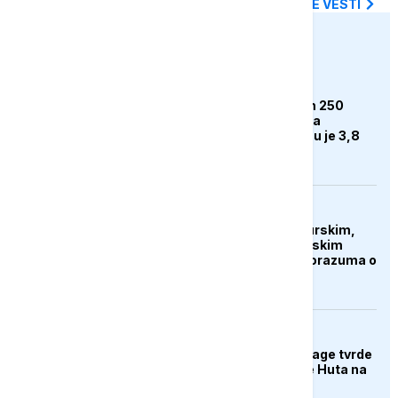
SVE NAJNOVIJE VESTI
euronews.ba
BIZNIS
Rimac rasprodao svih 250
Bugattija prije početka
proizvodnje. Cijena mu je 3,8
miliona eura
AKTUELNO
Islamabad ukrašen turskim,
saudijskim i pakistanskim
zastavama nakon sporazuma o
zajedničkoj odbrani
AKTUELNO
Jemenske vladine snage tvrde
da su napale položaje Huta na
jugu