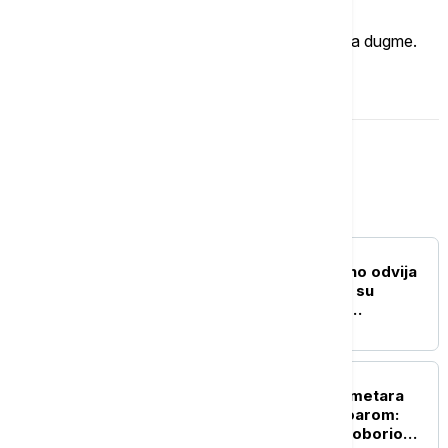
Imate mišljenje?
Ukoliko želite da ostavite komentar, kliknite na dugme.
OSTAVI KOMENTAR
Magazin
NAUKA
Evolucija se svakodnevno odvija
pred našim očima: Kako su
gradovi postali najveća
laboratorija životinjskog sveta
ŽIVOT
Neverovatnih 1.980 kilometara
samo sa jednim rezervoarom:
Ovo je automobil koji je oborio