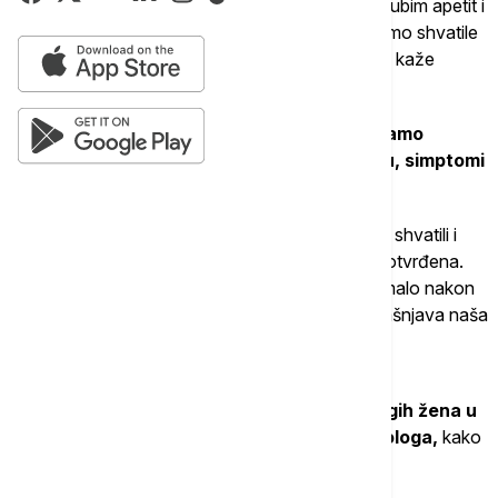
"Kasnije je počeo da mi se nadima stomak, da gubim apetit i
nekako vremenom u razgovoru sa majkom mi smo shvatile
da bi možda bilo vreme da posetim ginekologa", kaže
Selena za Euronews Srbija.
Iako je išla redovno na ginekološke preglede i
samo
nekoliko meseci od poslednje posete lekaru, simptomi
su se pojavili.
"Lekari u Sremskoj Mitrovici su vrlo ozbiljno sve shvatili i
prosledili su me za Beograd gde je dijagnoza i potvrđena.
Već u narednih mesec dana je bila operacija, a malo nakon
oporavka, krenula sam sa hemioterapijom", objašnjava naša
sagovornica.
Kako kaže,
mnogo joj je značila podrška drugih žena u
njenom okruženju, ali i stručna pomoć psihologa,
kako
bi lakše prebrodila težak period.