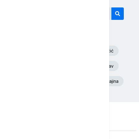
Današnji tagovi
Volodimir Zelenski
Aleksandar Vučić
Euronews Srbija
Požar
Dunav
Deliblatska Peščara
Srbija
Ukrajina