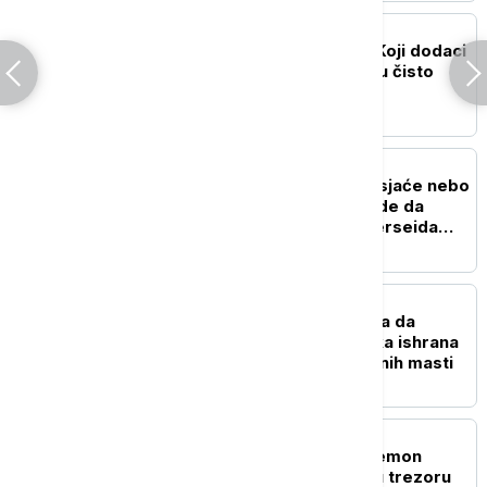
ZDRAVLJE
Istina o suplementima: Koji dodaci
ishrani pomažu, a koji su čisto
bacanje para
NAUKA
"Zvezde padalice" obasjaće nebo
narednih dana: Kako i gde da
posmatrate spektakl Perseida
(VIDEO)
ZDRAVLJE
Možete da jedete više, a da
mršavite: Kako veganska ishrana
pomaže u gubitku telesnih masti
ŽIVOT
Ko je misteriozna "Pokemon
princeza": Jolina Žizel u trezoru