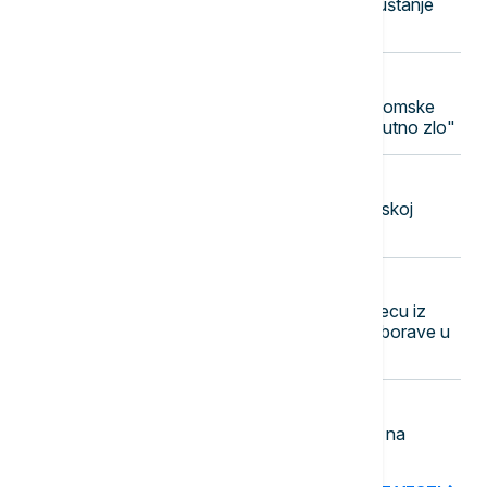
Časovi gitare u prirodi: Hobi za opuštanje
koji nikada nije kasno početi
12:48
FOKUS
Nagasaki obeležio 81 godinu od atomske
bombe: "Nuklearno oružje je apsolutno zlo"
12:44
DRUŠTVO
Vučić: Stambena naselja u Deliblatskoj
peščari nisu ugrožena požarom
12:40
DRUŠTVO
Đurđević Stamenkovski posetila decu iz
socijalno ugroženih porodica koja borave u
Baošićima
12:32
POLITIKA
Vučić: Do sada oko 15.000 prijava na
platformi "Ko si, bre, ti?"