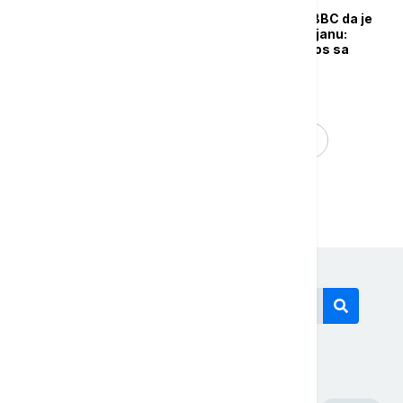
Princ Vilijam optužio BBC da je
izneverio princezu Dajanu:
"Zatrovao je njen odnos sa
Čarlsom"
...
1
3
4
5
Današnji tagovi