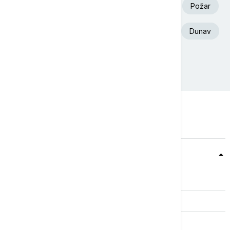
Volodimir Zelenski
Aleksandar Vučić
Požar
Euronews Srbija
Deliblatska Peščara
Dunav
Ukrajina
Srbija
Teme
Srbija
Evropa
Svet
Biznis
Kultura
Sport