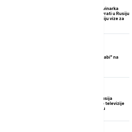
FOKUS
Ruski ambasador: Novinarka
BBC-a će moći da se vrati u Rusiju
ako ruski novinari dobiju vize za
Veliku Britaniju
ŽIVOT
BBC: Zašto su Srbi "slabi" na
"Mućke" i Bojsija
FOKUS
Persona non grata: Rusija
zatražila od novinarke televizije
BBC da napusti zemlju