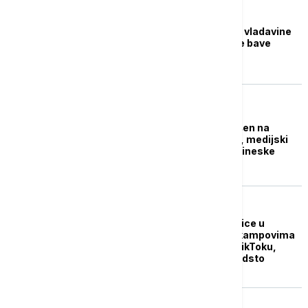
FOKUS
Peking: Kina je država vladavine
zakona, novinari da se bave
svojim poslom
FOKUS
Novinar BBC-ja uhapšen na
protestima u Šangaju, medijski
gigant tvrdi da su ga kineske
vlasti pretukle
FOKUS
BBC: Raseljene porodice u
sirijskim izbegličkim kampovima
mole za donacije na TikToku,
kompanija uzima 70 odsto
prihoda