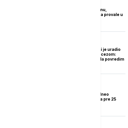
EVROPA
VIDEO Neredi u Londonu,
antivakseri pokušali da provale u
prostorije BBC
ŽIVOT
Oglasio se novinar koji je uradio
čuveni intervju sa princezom:
"Nikada nisam želeo da povredim
Dajanu"
ŽIVOT
Bivši direktor BBC podneo
ostavku zbog intervjua pre 25
godina sa Lejdi Di
ŽIVOT