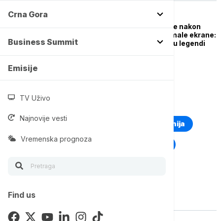
Crna Gora
EVROPA
Voditelj Geri Lineker se nakon
kontroverzi vraća na male ekrane:
Business Summit
BBC ukinuo suspenziju legendi
sportskog programa
Emisije
TV Uživo
TOP TAGOVI
Najnovije vesti
Euronews Montenegro
Kosovo i Metohija
Vremenska prognoza
Rat u Ukrajini
Kriza na Bliskom istoku
Find us
Vise o temi