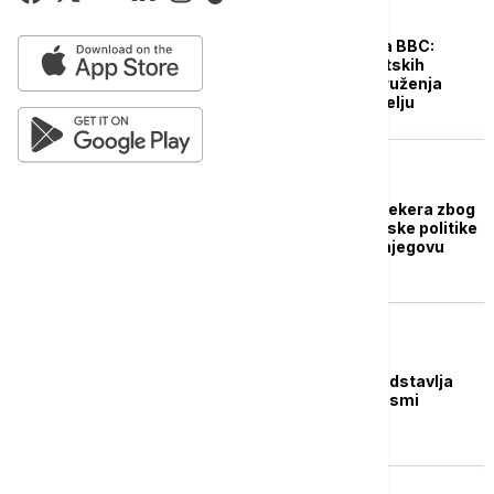
EVROPA
Slučaj Lineker potresa BBC:
Ukinut veliki broj sportskih
emisija, sindikati i udruženja
pružaju podršku voditelju
EVROPA
BBC suspendovao Linekera zbog
tvitova protiv migrantske politike
vlade, kolege stale u njegovu
odbranu
AKTUELNO IZ KULTURE
Pevačica Me Miler predstavlja
Veliku Britaniju na "Pesmi
Evrovizije"