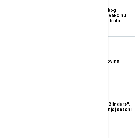
ZDRAVLJE
Naučnici sa Oksfordskog
univerziteta razvili su vakcinu
protiv malarije, mogla bi da
promeni svet
FOKUS
Mask odustao od kupovine
Tvitera
AKTUELNO IZ KULTURE
Novi trejler za "Peaky Blinders":
Tomi Šelbi je u poslednjoj sezoni
"emocionalno mrtav"