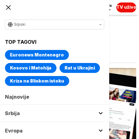
TV uživo
Srpski
TOP TAGOVI
Vise o temi
BBC
Euronews Montenegro
Kosovo i Metohija
Rat u Ukrajini
Kriza na Bliskom istoku
Najnovije
Srbija
Evropa