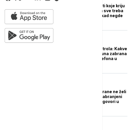
Potencijalne opasnosti koje kriju
punjači za telefon: Šta sve treba
da vadimo iz utičnice kad negde
pođemo
DRUŠTVO
Digitalni detoks ili kontrola: Kakve
rezultate bi dala potpuna zabrana
upotrebe mobilnih telefona u
školi?
EVROPA
Nemački ministar odbrane ne želi
"bezbednosni rizik": Zabranjeni
privatni telefonski razgovori u
ministarstvu
AKTUELNO