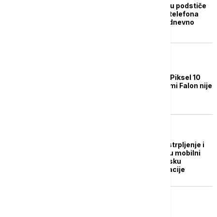
Grad Tojoake u Japanu podstiče
građane da upotrebu telefona
ograniče na dva sata dnevno
TEHNOLOGIJA
Gugl predstavio nove Piksel 10
telefone, komičar Džimi Falon nije
oduševio korisnike
ŽIVOT
Umanjena pažnja, nestrpljenje i
usamljenost: Koliko su mobilni
telefoni "oštetili" ljudsku
sposobnost komunikacije
EVROPA