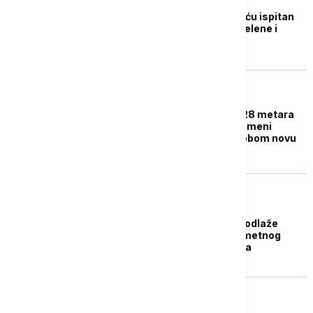
Na suđenju Marjanoviću ispitan
veštak o telefonima Jelene i
Zorana
DRUŠTVO
Pogled u ekran znači 28 metara
vožnje naslepo: Savremeni
automobili nose sa sobom novu
opasnost
TEHNOLOGIJA
Trampova kompanija odlaže
lansiranje zlatnog pametnog
telefona od 499 dolara
TEHNOLOGIJA