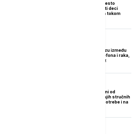
Zimske aktivnosti umesto
ekrana: Kako ograničiti deci
vreme pred uređajima tokom
praznika?
ZDRAVLJE
Naučnici nisu našli vezu između
zračenja mobilnih telefona i raka,
ali ipak savetuju oprez
DRUŠTVO
Učenici sve više zavisni od
telefona: Forum srednjih stručnih
škola traži zabranu upotrebe i na
odmorima
DRUŠTVO