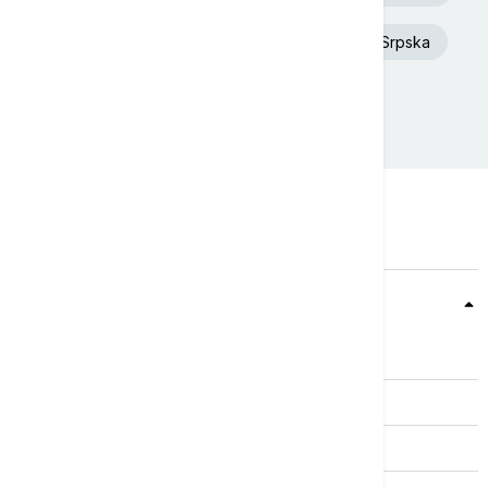
Dunav
Toplotni talas
Republika Srpska
Donald Tramp
Požar
Teme
Srbija
Evropa
Svet
Biznis
Kultura
Sport