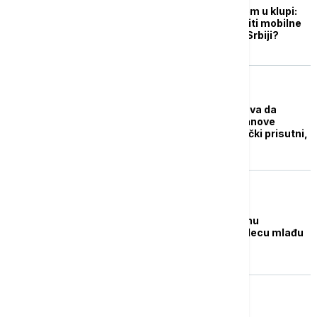
Telefon u ruci - problem u klupi:
Da li bi trebalo zabraniti mobilne
telefone u školama u Srbiji?
POZNATI
Princeza Kejt upozorava da
telefoni razdvajaju članove
porodice: "Mi smo fizički prisutni,
ali mentalno odsutni"
EVROPA
Danska planira zabranu
društvenih mreža za decu mlađu
od 15 godina
ŽIVOT