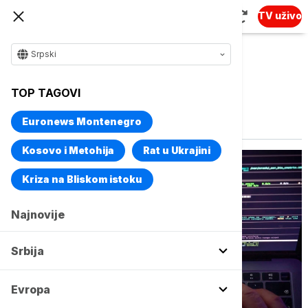
TV uživo
Srpski
TOP TAGOVI
Vise o temi
Mobilni telefoni
Euronews Montenegro
Kosovo i Metohija
Rat u Ukrajini
Kriza na Bliskom istoku
Najnovije
Srbija
Evropa