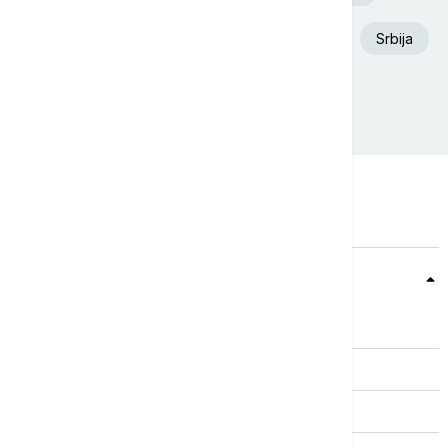
Aleksandar Vučić
Požar
Dunav
Srbija
Ukrajina
Beograd
Teme
Srbija
Evropa
Svet
Biznis
Kultura
Sport