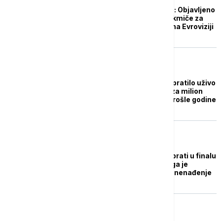
Počinje trka za Malme: Objavljeno
28 pesama koje se takmiče za
predstavljanje Srbije na Evroviziji
ŽIVOT
Eurosong ove godine pratilo uživo
oko 162 miliona ljudi, za milion
gledalaca više nego prošle godine
EVROPA
Zelenski hteo da se obrati u finalu
Pesme Evrovizije, ali ga je
sačekalo neprijatno iznenađenje
AKTUELNO IZ KULTURE