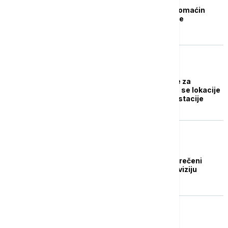
Definitivno određen domaćin
Evrovizije 2023. godine
POZNATI
Kijev počinje pripreme za
Evroviziju, razmatraju se lokacije
za održavanje manifestacije
POZNATI
Italijanska policija: Sprečeni
sajber napadi na Evroviziju
REFLEKTOR