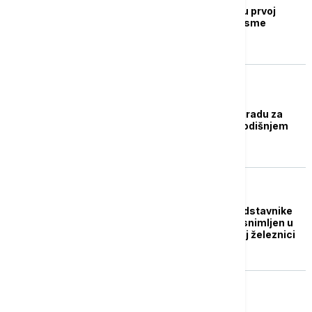
Srbija će se takmičiti u prvoj
polufinalnoj večeri Pesme
Evrovizije
POZNATI
Konstrakta dobila nagradu za
najbolji tekst na ovogodišnjem
"Evrosongu"
AKTUELNO IZ KULTURE
Ukrajina odabrala predstavnike
za Evroviziju, nastup snimljen u
skloništu u podzemnoj železnici
(VIDEO)
AKTUELNO IZ KULTURE