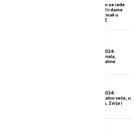
Ruke u testu, put kojim se ređe
ide i uticaj Van Goga: Tri dame
ostavile najsnažniji utisak u
drugom polufinalu PZE
AKTUELNO IZ KULTURE
Pesma za Evroviziju 2024:
Poznati svi učesnici finala,
Konstrakta u igri za Malme
AKTUELNO IZ KULTURE
Pesma za Evroviziju 2024:
Završeno prvo polufinalno veče, u
finale prošli Breskvica, Zorja i
Lena Kovačević
AKTUELNO IZ KULTURE