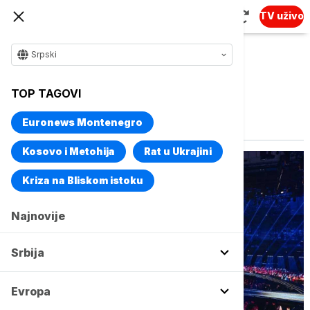
TV uživo
Srpski
TOP TAGOVI
Vise o temi
Eurosong
Euronews Montenegro
Kosovo i Metohija
Rat u Ukrajini
Kriza na Bliskom istoku
Najnovije
Srbija
Evropa