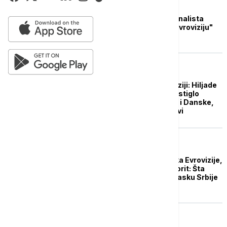
AKTUELNO IZ KULTURE
Poznato prvih osam finalista
festivala "Pesma za Evroviziju"
EVROPA
Bezbednost na Evroviziji: Hiljade
policajaca u Malmeu, stiglo
pojačanje iz Norveške i Danske,
svuda kamere i dronovi
AKTUELNO IZ KULTURE
Dve nedelje do početka Evrovizije,
Švajcarska glavni favorit: Šta
kažu kladionice o prolasku Srbije
u finale
AKTUELNO IZ KULTURE