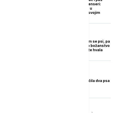
policajac postali influenseri:
Spaseni s ulice danas u
uniformama pomažu svojim
spasiocima
ŽIVOT
FOTO Festival na kojem se psi, pa
čak i lutalice slave kao božanstvo
- čovekov način da kaže hvala
ŽIVOT
Austrijska vojska obučila dva psa
da nanjuše kovid-19
EVROPA