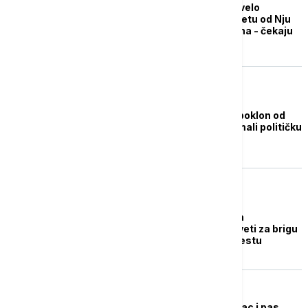
Više od 50 pasa preživelo
avionsku nesreću na letu od Nju
Orleansa do Viskonsina - čekaju
ih novi vlasnici
ŽIVOT
Severnokorejski psi, poklon od
Kim Džong Una, uzdrmali političku
scenu u Južnoj Koreji
ŽIVOT
Festival "Ulični psi" na
Kalemegdanu: Svi saveti za brigu
o psima na jednom mestu
ŽIVOT
Kako su pas vatrogasac i pas