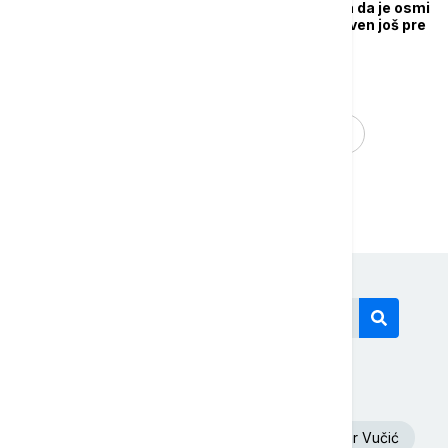
Nova studija pokazala da je osmi
tip koronavirusa otkriven još pre
četiri godine
...
1
4
5
6
Današnji tagovi
Euronews Srbija
Oluja
Aleksandar Vučić