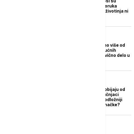
"Budi jaka La Palma, psi su
dobro": Misteriozna poruka
dočekala dronove, od životinja ni
traga ni glasa
EVROPA
Prošle godine ukradeno više od
2.000 pasa: Otmica kućnih
ljubimaca postaće krivično delo u
Velikoj Britaniji
ZDRAVLJE
Kućni ljubimci kovid dobijaju od
vlasnika: Sada su stručnjaci
konačno otkrili ko je podložniji
koronavirusu - psi ili mačke?
ZDRAVLJE