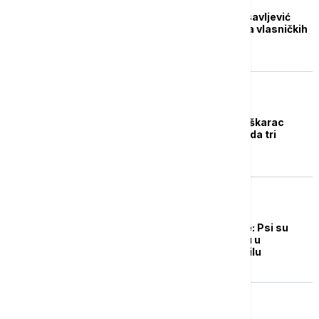
Novinar Vladan Radosavljević
stradao nakon napada vlasničkih
pasa na Kosmaju
AKTUELNO
Veterina Beograd: Muškarac
preminuo nakon napada tri
vlasnička psa
ŽIVOT
Britansko istraživanje: Psi su
opušteniji kada putuju u
električnom automobilu
ŽIVOT