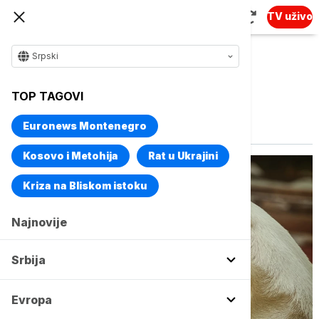
TV uživo
Srpski
TOP TAGOVI
Vise o temi
Psi
Euronews Montenegro
Kosovo i Metohija
Rat u Ukrajini
Kriza na Bliskom istoku
Najnovije
Srbija
Evropa