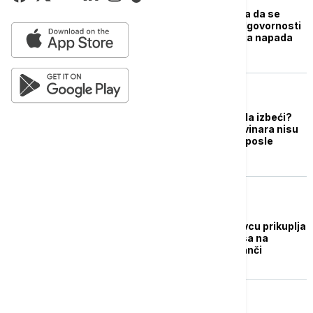
Da li je tragedija mogla da se
izbegne: Lanac (ne)odgovornosti
u dva povezana slučaja napada
pasa na Kosmaju
AKTUELNO
Da li se tragedija mogla izbeći?
Psi koji su usmrtili novinara nisu
oduzeti vlasnicima ni posle
napada na devojčicu
AKTUELNO
Tužilaštvo u Mladenovcu prikuplja
podatke o napadu pasa na
muškarca u Velikoj Ivanči
AKTUELNO