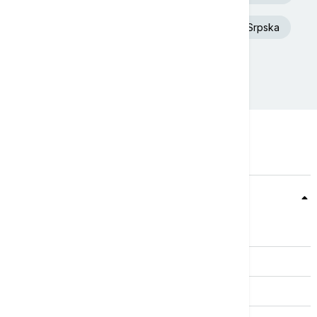
Dunav
Toplotni talas
Republika Srpska
Rat u Ukrajini
Požar
Teme
Srbija
Evropa
Svet
Biznis
Kultura
Sport