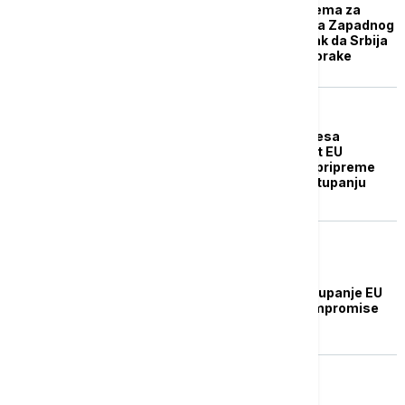
Halačeva: EU se priprema za
prijem novih članica sa Zapadnog
Balkana, pravi trenutak da Srbija
preduzme konretne korake
REGION
"Poslednji korak procesa
pristupanja EU": Savet EU
spreman da započne pripreme
nacrta Ugovora o pristupanju
Crne Gore
EVROPA
Lajčak u Skoplju: Pristupanje EU
zahteva istorijske kompromise
EVROPA