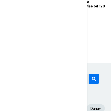
Grčka dozvolila kućnim
ljubimcima pristup u više od 120
arheoloških nalazišta
1
2
Današnji tagovi
Euronews Srbija
Volodimir Zelenski
Dunav