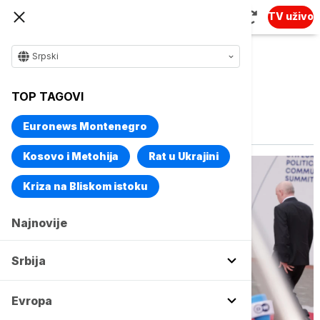
TV uživo
Srpski
TOP TAGOVI
Vise o temi
Pristupanje
Euronews Montenegro
Kosovo i Metohija
Rat u Ukrajini
Kriza na Bliskom istoku
Najnovije
Srbija
Evropa