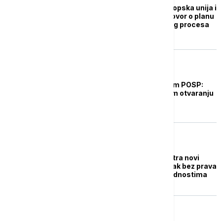
Plan od 10 tačaka: Evropska unija i
Ukrajina postigle dogovor o planu
za ubrzanje pristupnog procesa
Kijeva
POLITIKA
Brnabić sa delegacijom POSP:
Nadam se što skorijem otvaranju
Klastera 3
POLITIKA
Evropska unija razmatra novi
model članstva? Ulazak bez prava
veta, ali sa svim pogodnostima
POLITIKA