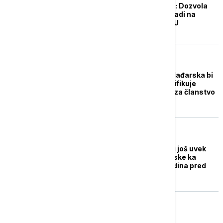
Predsednik Portugala: Dozvola
privremenoj vladi da radi na
pristupu fondovima EU
EVROPA
Glas koji nedostaje: Mađarska bi
na jesen mogla da ratifikuje
kandidaturu Švedske za članstvo
u NATO
EVROPA
Kratka istorija dugog i još uvek
neuspešnog puta Turske ka
Evropskoj uniji: 36 godina pred
vratima Brisela
NOVOSTI