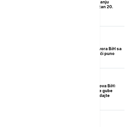
Referendum o pristupanju
Moldavije EU biće održan 20.
oktobra - istog dana i
predsednički izbori
REGION
Dodik: Početak pregovora BiH sa
EU bez datuma ne znači puno
REGION
Ministar spoljnih poslova BiH:
Zemlje kandidati da ne gube
poverenje u EU, pogledajte
njihove plate
EVROPA