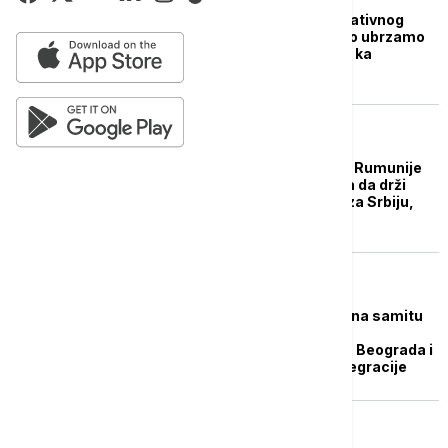
Apostolović: Cilj Operativnog
tima je da maksimalno ubrzamo
ispunjavanje obaveza ka
Evropskoj uniji
POLITIKA
Evroparlamentarac iz Rumunije
za Euronews: EU mora da drži
svoja vrata otvorena za Srbiju,
bez lažnih izgovora
BRISELSKE VESTI
Usvojena Deklaracija na samitu
EU-Zapadni Balkan:
Normalizacija odnosa Beograda i
Prištine ključna za integracije
EVROPA