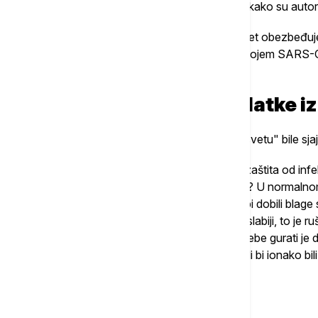
A da bi se stavila tačka, navodi Miler, evo kako su autori
"Ova studija je pokazala da prirodni imunitet obezbeđuje
bolesti i hospitalizacije uzrokovane delta sojem SARS
dve doze vakcine BNT162b2".
"Fauči ipak uvažio podatke iz
Miler navodi i to da bi ovo "u normalnom svetu" bile sjaj
"Čista pobeda prirodnog imuniteta. Bolja zaštita od infe
koji zahtevaju bolnicu. Sjajne vesti, zar ne? U normalnom
uprkos Faučijevim merama, a milioni više bi dobili blage
pokazali da je imunitet izazvan vakcinom slabiji, to je 
fanatične poruke o vakcinaciji. Nema potrebe gurati je 
sa značajno povećanim rizikom. Mlađi ljudi bi ionako bil
Miler i dodaje:
"Ali to nije Faučijev stil".