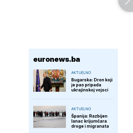
euronews.ba
AKTUELNO
Bugarska: Dron koji
je pao pripada
ukrajinskoj vojsci
AKTUELNO
Španija: Razbijen
lanac krijumčara
droge i migranata