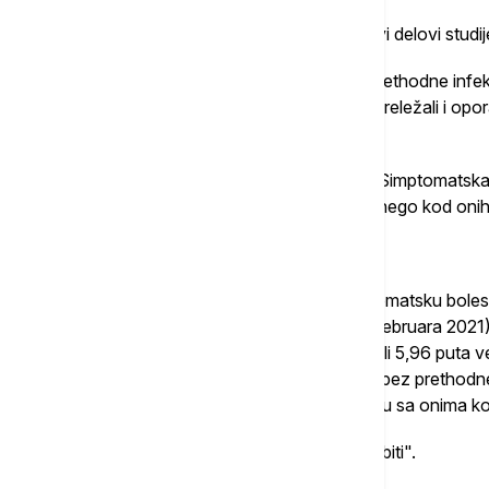
U obrazloženju, Miler navodi šta znače ovi delovi studij
"U suštini, oni koji su primili vakcinu bez prethodne infekc
delta sojem u odnosu na one koji su već preležali i oporav
dodaje:
"Nije bio u pitanju samo rizik od infekcije. Simptomatska b
kod vakcinisanih bez prethodne infekcije nego kod onih
On zatim citira još jedan deo studije.
"Povećani rizik bio je značajan i za simptomatsku bolest
kada pre vakcinacije (od marta 2020. do februara 2021), 
su vakcinisani bez prethodne infekcije imali 5,96 puta već
rizik od simptomatske bolesti. Vakcinisani bez prethodne
hospitalizacije zbog kovida-19 u poređenju sa onima koj
Prema njemu, "jasnije od ovoga ne može biti".