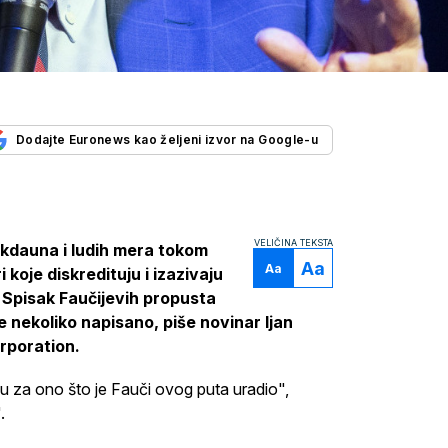
Dodajte Euronews kao željeni izvor na Google-u
VELIČINA TEKSTA
okdauna i ludih mera tokom
Aa
Aa
koje diskredituju i izazivaju
 Spisak Faučijevih propusta
je nekoliko napisano, piše novinar Ijan
orporation.
u za ono što je Fauči ovog puta uradio",
.