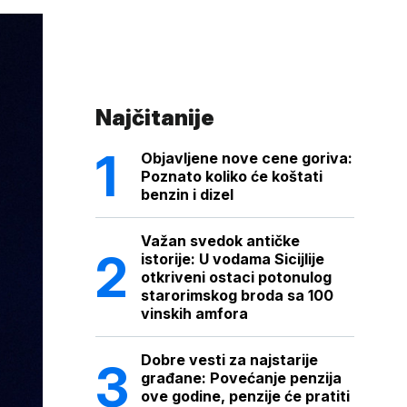
Najčitanije
Objavljene nove cene goriva:
Poznato koliko će koštati
benzin i dizel
Važan svedok antičke
istorije: U vodama Sicijlije
otkriveni ostaci potonulog
starorimskog broda sa 100
vinskih amfora
Dobre vesti za najstarije
građane: Povećanje penzija
ove godine, penzije će pratiti