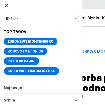
Srpski
Srbija
Evropa
Svet
Biznis
K
Srpski
TOP TAGOVI
EURONEWS MONTENEGRO
KOSOVO I METOHIJA
EURONEWS MO
TOP TAGOVI
RAT U UKRAJINI
Naslovna
Magazin
Zdravlje
KRIZA NA BLISKOM ISTOKU
Entoni Fauči i borba 
su studije o prirod
Najnovije
zanemarivane?
Srbija