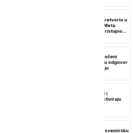
TEHNOLOGIJA
Još jedan AI model se pretvorio u
hakera: Alat kompanije Meta
greškom neovlašćeno pristupio
podacima druge kompanije
NAUKA
Novo otkriće o Suncu: Uočeni
rotirajući vrtlozi koji kriju odgovor
na dugogodišnju misteriju
ZDRAVLJE
Istraživanje: Teški kovid i
postkovid mogu da reaktiviraju
uspavane viruse
TEHNOLOGIJA
Uzbekistan zakoračio u svemirsku