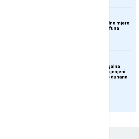
FOKUS
Kina aktivirala vanredne mjere
zbog približavanja tajfuna
Delfin
AKTUELNO
U Belgiji otkrivena ilegalna
fabrika cigareta, zaplijenjeni
milioni cigareta i tone duhana
PRIKAŽI JOŠ