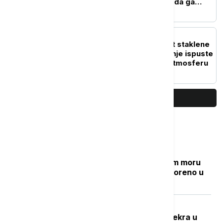
radnici pomogli vlasnici da ga
pronađe
ŽIVOT
Skriveni krivci za efekat staklene
bašte: Divlji jeleni godišnje ispuste
milione tona metana u atmosferu
PRIKAŽI JOŠ
Najčitanije
Grčki "Goli otok": Ostrvo u Egejskom moru
sa mračnom prošlošću koje je pretvoreno u
utočište za retke životinje
Potresna ispovest Nevenke Dobrić:
Hrvatska vojska ubila mi je sina i svekra u