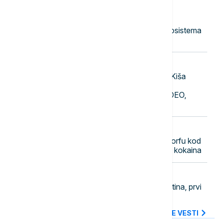
17:40
DRUŠTVO
JVP "Vode Vojvodine": Situacija
zabrinjavajuća u bačkom delu hidrosistema
DTD i na samom Dunavu
17:32
DRUŠTVO
Stiže dugo očekivano osveženje: Kiša
počela da pada u Beogradu posle
višednevnog toplotnog talasa (VIDEO,
FOTO)
17:21
EVROPA
Carinski psi na aerodromu u Diseldorfu kod
muškarca pronašli devet kilograma kokaina
17:13
FUDBAL
UEFA ne odustaje od smene Infantina, prvi
čovek FIFA dobio podršku Afrike
SVE NAJNOVIJE VESTI