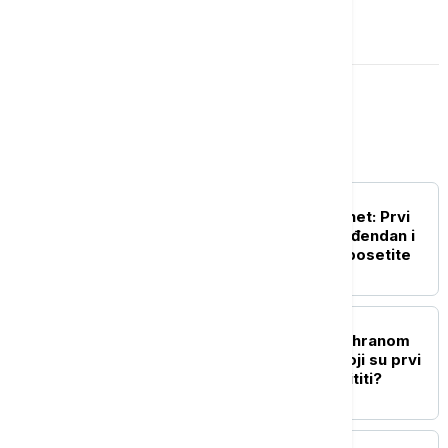
OSTAVI KOMENTAR
Magazin
TEHNOLOGIJA
Dan kada je rođen internet: Prvi
sajt u istoriji slavi 35. rođendan i
još uvek možete da ga posetite
ZDRAVLJE
Povećani rizici trovanja hranom
tokom letnjih vrućina: Koji su prvi
simptomi i kako se zaštititi?
ŽIVOT