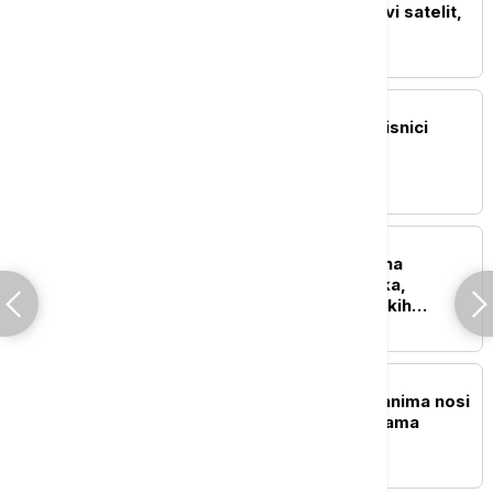
eru: U orbitu lansiran prvi satelit,
Samarkand-2028
TEHNOLOGIJA
Spotifaja u prekidu: Korisnici
prijavljuju probleme sa
aplikacijom i plejlstama
NAUKA
Kod Koloseuma otkrivena
građevina iz drugog veka,
verovatno kasarna rimskih
vatrogasaca
ŽIVOT
I delfini tuguju: Ženka danima nosi
uginulo mladunče u vodama
Australije (VIDEO)