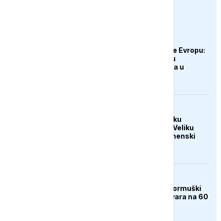
euronews.ba
EVROPA
Rekordne vrućine prže Evropu:
Od hlađenja slonova u
Budimpešti do rekorda u
Austriji
AKTUELNO
Ruski spasioci o uzroku
tragedije na Elbrusu: Veliku
ulogu odigrali su vremenski
uslovi
AKTUELNO
Postignut dogovor, Hormuški
moreuz uskoro se otvara na 60
dana