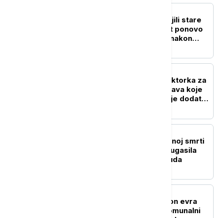
ŽIVOT
Požari u Francuskoj spojili stare
prijatelje: Mačak Mocart ponovo
sa vlasnicom 17 godina nakon
nestanka
ZDRAVLJE
Toplotni talas u jeku: Doktorka za
Euronews Srbija objašnjava koje
namirnice pomažu, a koje dodatno
zagrevaju telo
POZNATI
O burnom životu i tragičnoj smrti
Merilin Monro: Kako se ugasila
najsjajnija zvezda Holivuda
ŽIVOT
Listić lutrije vredan milion evra
završio u kontejneru: Komunalni