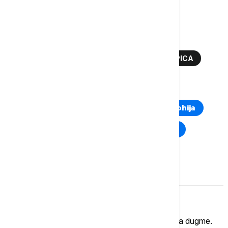
Više o...
PICERIJA
PICA SA ANANASOM
HAVAJSKA PICA
GASTRONOMIJA
PICA
TOP TAGOVI
Euronews Montenegro
Kosovo i Metohija
Rat u Ukrajini
Kriza na Bliskom istoku
Komentari (
0
)
Imate mišljenje?
Ukoliko želite da ostavite komentar, kliknite na dugme.