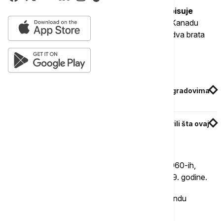
Inače, kreacija havajske pice obično se pripisuje
Semu Panopulosu
koji je emigrirao iz Grčke u Kanadu
1954. godine kada je imao 20 godina i sa svoja dva brata
držao nekoliko restorana u Ontariju.
Povezane vesti
Ako ne u Italiji, onda gde? U ovim evropskim gradovima
se služi najbolja pica, na listi je i Beograd
Tajna napuljske pice: Italijanski majstori otkrili šta ovaj
specijalitet čini izuzetnim
Panopulos je počeo da dodaje ananas u pice 1960-ih,
ubrzo nakon što su se Havaji pridružili SAD 1959. godine.
Rekao je da je picu nazvao "havajskom" po brendu
konzerviranog ananasa koji je koristio.