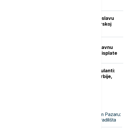
izbegličkoj koloni
Vuković za Euronews Srbija: Na proslavu
"Oluje" se ne mora ići, ali je crnogorskoj
vlasti važnije šta misli Zagreb
Sve na jednom mestu: Ko dobija državnu
pomoć, koliko novca stiže i kada su isplate
Niški UKC otvorio sedam novih ambulanti:
Manje gužve za pacijente sa juga Srbije,
stiže i novo porodilište
Najnovije vesti
17:51
AKTUELNO
Napad na inspektore rada u Novom Pazaru:
Upućene pretnje tokom kontrole gradilišta