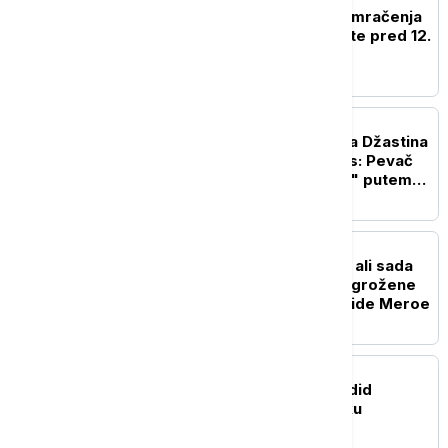
Naočare za gledanje pomračenja
Sunca gotovo rasprodate pred 12.
avgust
POZNATI
Kako je došlo do raskida Džastina
Timberlejka i Britni Spirs: Pevač
ostavio "princezu popa" putem
SMS poruke
ISTORIJA
Opstajale milenijumima, ali sada
im preti "katastrofa": Ugrožene
drevne sudanske piramide Meroe
POZNATI
Bredli Kuper i Džidži Hadid
podstakli glasine o braku