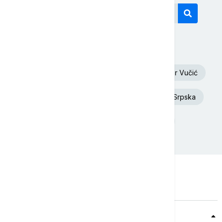
Današnji tagovi
Euronews Srbija
Oluja
Aleksandar Vučić
Dunav
Toplotni talas
Republika Srpska
Rat u Ukrajini
Donald Tramp
Teme