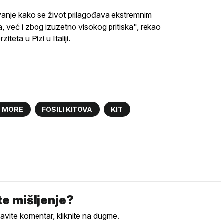
vanje kako se život prilagođava ekstremnim
, već i zbog izuzetno visokog pritiska", rekao
teta u Pizi u Italiji.
 MORE
FOSILI KITOVA
KIT
e mišljenje?
tavite komentar, kliknite na dugme.