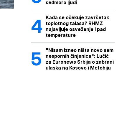
sedmoro ljudi
Kada se očekuje završetak
toplotnog talasa? RHMZ
najavljuje osveženje i pad
temperature
"Nisam izneo ništa novo sem
nespornih činjenica": Lučić
za Euronews Srbija o zabrani
ulaska na Kosovo i Metohiju