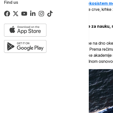
Find us
Ovo "groblje" podržava izuzetno
bogat ekosistem m
ostataka kitova pronašli meduze, cevčaste crve, krhke
slanovodne školjke.
Mnoge od ovih vrsta mogle bi biti nove za nauku, n
Nature.
"Pad kitova" nastaje kada uginuli kit potone na dno ok
izvor hrane za dubokomorske organizme. Prema rečima 
dubokomorsku nauku i inženjerstvo Kineske akademije n
hemijski sastav njihovih kostiju čine ih idealnom osno