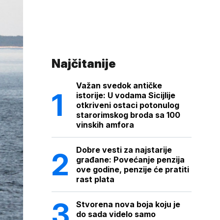
Najčitanije
Važan svedok antičke
istorije: U vodama Sicijlije
otkriveni ostaci potonulog
starorimskog broda sa 100
vinskih amfora
Dobre vesti za najstarije
građane: Povećanje penzija
ove godine, penzije će pratiti
rast plata
Stvorena nova boja koju je
do sada videlo samo