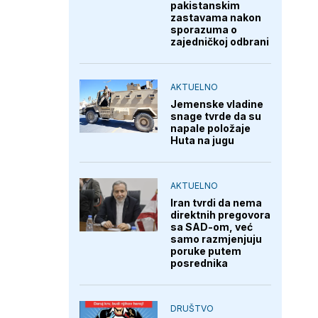
pakistanskim
zastavama nakon
sporazuma o
zajedničkoj odbrani
AKTUELNO
Jemenske vladine
snage tvrde da su
napale položaje
Huta na jugu
AKTUELNO
Iran tvrdi da nema
direktnih pregovora
sa SAD-om, već
samo razmjenjuju
poruke putem
posrednika
DRUŠTVO