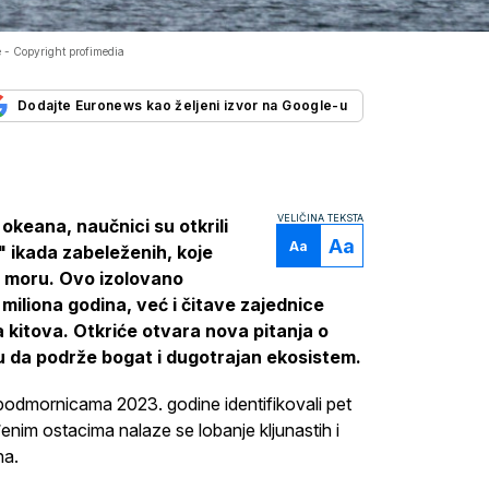
e -
Copyright profimedia
Dodajte Euronews kao željeni izvor na Google-u
VELIČINA TEKSTA
okeana, naučnici su otkrili
Aa
Aa
a" ikada zabeleženih, koje
 moru. Ovo izolovano
miliona godina, već i čitave zajednice
 kitova. Otkriće otvara nova pitanja o
 da podrže bogat i dugotrajan ekosistem.
podmornicama 2023. godine identifikovali pet
enim ostacima nalaze se lobanje kljunastih i
na.