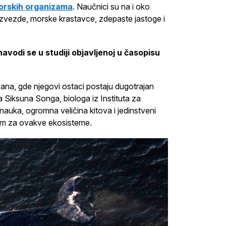
orskih organizama
. Naučnici su na i oko
 zvezde, morske krastavce, zdepaste jastoge i
avodi se u studiji objavljenoj u časopisu
eana, gde njegovi ostaci postaju dugotrajan
Siksuna Songa, biologa iz Instituta za
auka, ogromna veličina kitova i jedinstveni
vom za ovakve ekosisteme.