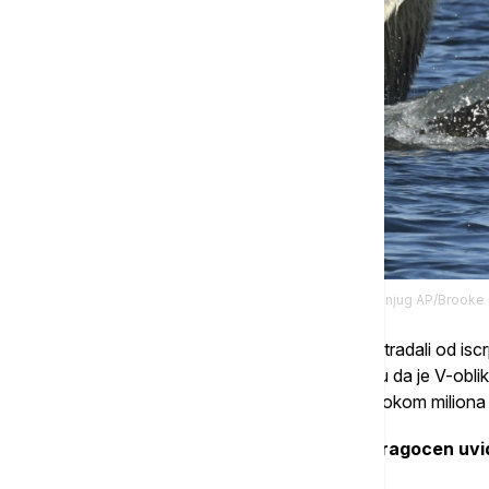
Tanjug AP/Brooke 
Druga hipoteza je da su pojedini kitovi nastradali od isc
ronjenjem. Naučnici takođe pretpostavljaju da je V-ob
ostatke kitova ka istom "mestu odmora" tokom miliona
Naučnici ističu da ovo otkriće pruža dragocen uvi
najneprijateljskijih uslova na Zemlji.