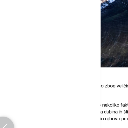
Ovo otkriće iznenadilo je naučnike ne samo zbog veliči
kostiju tokom miliona godina.
Autori studije navode da je tome doprinelo nekoliko fak
napadima crva koji se hrane kostima, velika dubina ih št
minerala iz morske vode dodatno je usporio njihovo pr