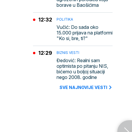
borave u Baošićima
12:32
POLITIKA
Vučić: Do sada oko
15.000 prijava na platformi
"Ko si, bre, ti?"
12:29
BIZNIS VESTI
Đedović: Realni sam
optimista po pitanju NIS,
bićemo u boljoj situaciji
nego 2008. godine
SVE NAJNOVIJE VESTI