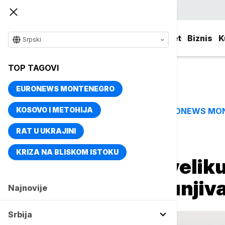
Srpski
Srbija
Evropa
Svet
Biznis
K
Srpski
TOP TAGOVI
EURONEWS MONTENEGRO
KOSOVO I METOHIJA
EURONEWS MO
TOP TAGOVI
RAT U UKRAJINI
Naslovna
Magazin
Život
KRIZA NA BLISKOM ISTOKU
Naučnici rešili velik
decenijama zbunjiva
Najnovije
Srbija