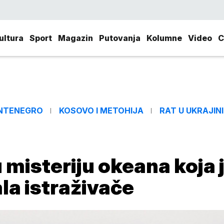
ultura
Sport
Magazin
Putovanja
Kolumne
Video
C
NTENEGRO
KOSOVO I METOHIJA
RAT U UKRAJINI
u misteriju okeana koja 
la istraživače