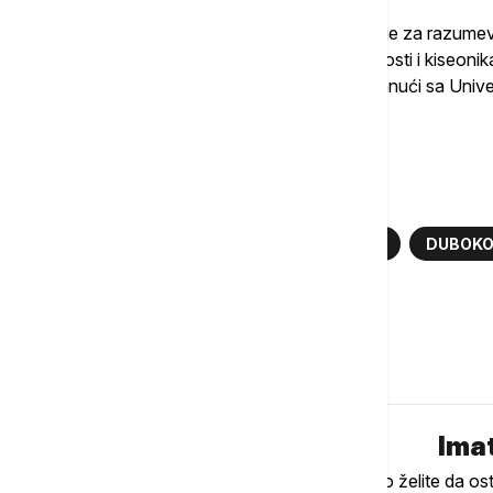
"Proučavanje ovih 'groblja kitova' važno je za razume
uslovima, ne samo zbog nedostatka svetlosti i kiseonika
je koautor studije i paleontolog Đovani Bianući sa Univerzi
Više o...
GROBLJE KITOVA
INDIJSKI OKEAN
DUBOKO
OKEAN
Komentari (
0
)
Imat
Ukoliko želite da os