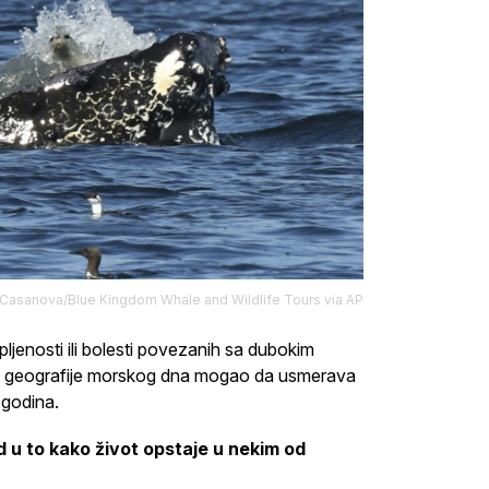
Casanova/Blue Kingdom Whale and Wildlife Tours via AP
rpljenosti ili bolesti povezanih sa dubokim
lik geografije morskog dna mogao da usmerava
 godina.
d u to kako život opstaje u nekim od