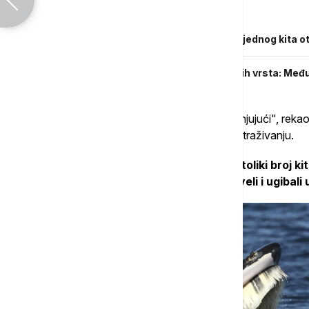
Povezane vesti
Put dug 15.000 kilometara: Kako je rep jednog kita o
U okeanima otkriveno više od 1.100 novih vrsta: Među
"Broj potencijalnih uzoraka je zaista zapanjujući", reka
Museuma u SAD, koji nije učestvovao u istraživanju.
Istraživači i dalje nisu sigurni zašto je toliki broj 
mogućnosti je da su kitovi prirodno živeli i ugibal