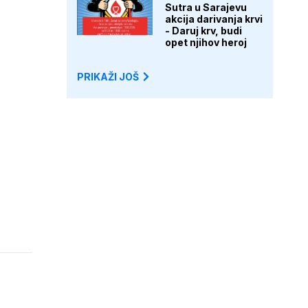
Sutra u Sarajevu
akcija darivanja krvi
- Daruj krv, budi
opet njihov heroj
PRIKAŽI JOŠ