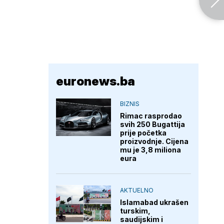
euronews.ba
BIZNIS
Rimac rasprodao
svih 250 Bugattija
prije početka
proizvodnje. Cijena
mu je 3,8 miliona
eura
AKTUELNO
Islamabad ukrašen
turskim,
saudijskim i