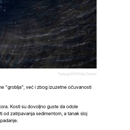
Tanjug/AP/Philip Dulian
ne "groblja", već i zbog izuzetne očuvanosti
tora. Kosti su dovoljno guste da odole
iti od zatrpavanja sedimentom, a tanak sloj
opadanje.