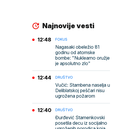
Najnovije vesti
12:48
FOKUS
Nagasaki obeležio 81
godinu od atomske
bombe: "Nuklearno oružje
je apsolutno zlo"
12:44
DRUŠTVO
Vučić: Stambena naselja u
Deliblatskoj peščari nisu
ugrožena požarom
12:40
DRUŠTVO
Đurđević Stamenkovski
posetila decu iz socijalno
ugroženih porodica koja