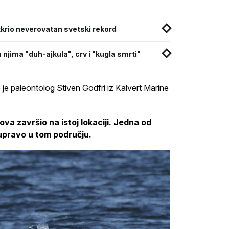
tkrio neverovatan svetski rekord
 njima "duh-ajkula", crv i "kugla smrti"
o je paleontolog Stiven Godfri iz Kalvert Marine
kitova završio na istoj lokaciji. Jedna od
i upravo u tom području.