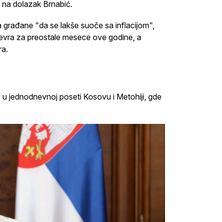
ja na dolazak Brnabić.
a građane "da se lakše suoče sa inflacijom",
 evra za preostale mesece ove godine, a
ra.
 u jednodnevnoj poseti Kosovu i Metohiji, gde