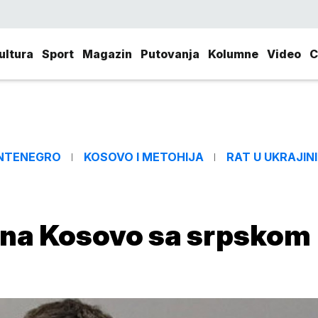
ultura
Sport
Magazin
Putovanja
Kolumne
Video
C
NTENEGRO
KOSOVO I METOHIJA
RAT U UKRAJINI
ći na Kosovo sa srpskom