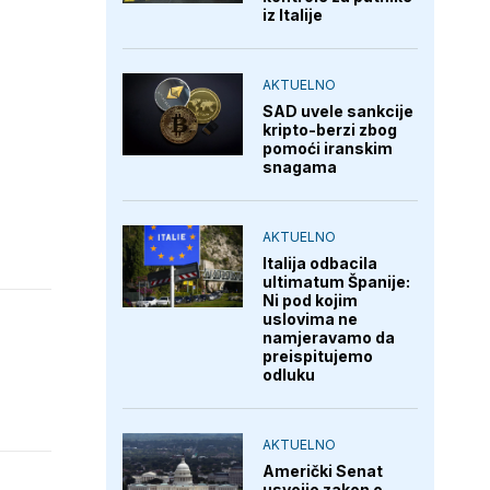
iz Italije
AKTUELNO
SAD uvele sankcije
kripto-berzi zbog
pomoći iranskim
snagama
AKTUELNO
Italija odbacila
ultimatum Španije:
Ni pod kojim
uslovima ne
namjeravamo da
preispitujemo
odluku
AKTUELNO
Američki Senat
usvojio zakon o