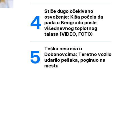
Stiže dugo očekivano
osveženje: Kiša počela da
pada u Beogradu posle
višednevnog toplotnog
talasa (VIDEO, FOTO)
Teška nesreća u
Dobanovcima: Teretno vozilo
udarilo pešaka, poginuo na
mestu