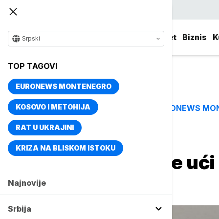
Srpski
Srbija
Evropa
Svet
Biznis
K
Srpski
TOP TAGOVI
EURONEWS MONTENEGRO
KOSOVO I METOHIJA
EURONEWS MO
TOP TAGOVI
RAT U UKRAJINI
Naslovna
Srbija
Politika
KRIZA NA BLISKOM ISTOKU
Kurti: Brnabić će u
ličnom kartom
Najnovije
Srbija