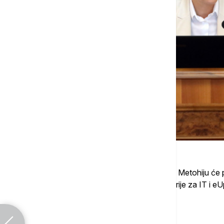
Zajedno sa predsednicom vlade, Kosovo i Metohiju će pos
Metohiju Petar Petković i direktor Kancelarije za IT i e
Kancelarija za KiM.
Povezane vesti