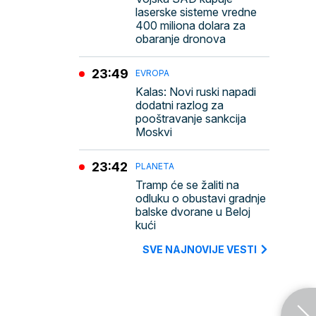
laserske sisteme vredne
400 miliona dolara za
obaranje dronova
23:49
EVROPA
Kalas: Novi ruski napadi
dodatni razlog za
pooštravanje sankcija
Moskvi
23:42
PLANETA
Tramp će se žaliti na
odluku o obustavi gradnje
balske dvorane u Beloj
kući
SVE NAJNOVIJE VESTI