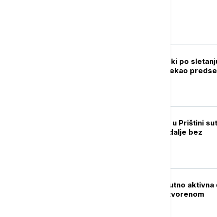
Srbija
POLITIKA
Oglasio se Zelenski po sletanj
Beograd: Ovo je rekao predse
Ukrajine
POLITIKA
Nastavak sednice u Prištini sut
Rok ističe, Kurti i dalje bez
dogovora
AKTUELNO
MUP: U Srbiji trenutno aktivna 
veća požara na otvorenom