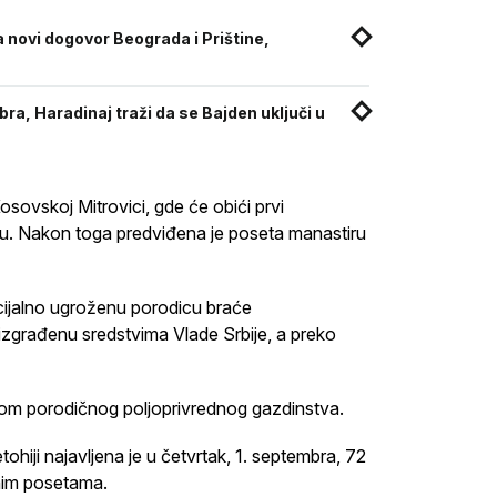
 novi dogovor Beograda i Prištine,
bra, Haradinaj traži da se Bajden uključi u
sovskoj Mitrovici, gde će obići prvi
ju. Nakon toga predviđena je poseta manastiru
cijalno ugroženu porodicu braće
izgrađenu sredstvima Vlade Srbije, a preko
skom porodičnog poljoprivrednog gazdinstva.
hiji najavljena je u četvrtak, 1. septembra, 72
nim posetama.