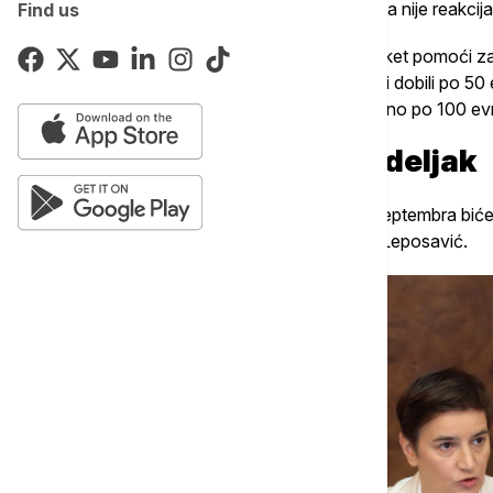
Kurti tvrdi i da njihova poseta tim opštinama nije reakci
Find us
Na konferenciji za novinare najavio je i paket pomoći z
po kome bi od septembra javni funkcioneri dobili po 50
zaposleni u javnim preduzećima jednokratno po 100 ev
Brnabić na KiM u ponedeljak
Premijerka Ana Brnabić u ponedeljak, 5. septembra biće
će posetiti Kosovsku Mitrovicu, Zvečan i Leposavić.