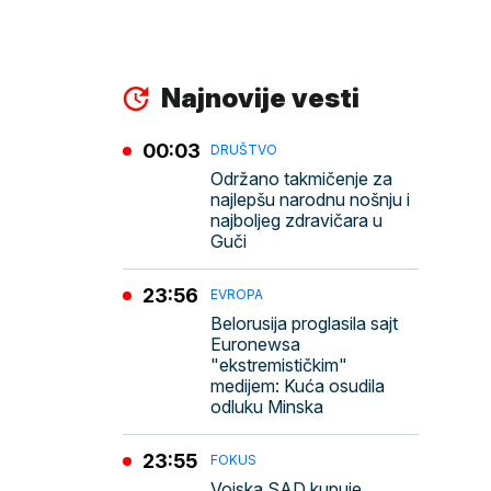
Najnovije vesti
00:03
DRUŠTVO
Održano takmičenje za
najlepšu narodnu nošnju i
najboljeg zdravičara u
Guči
23:56
EVROPA
Belorusija proglasila sajt
Euronewsa
"ekstremističkim"
medijem: Kuća osudila
odluku Minska
23:55
FOKUS
Vojska SAD kupuje