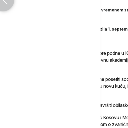
Diplomatski teren ostaje usijan: Trka s vremenom za
"momenat da EU i SAD promene igru"
Kurti ne odustaje od preregistracije vozila 1. septem
pregovore
Brnabić će posetu započeti u ponedeljak pre podne u Ko
multimedijalni centar na severu KiM i Duhovnu akademi
Banjska u opštini Zvečan.
U opštini Leposavić, premijerka će popodne posetiti so
Radosavljević, koja se zvanično useljava u novu kuću, 
Kancelarije za KiM.
Posetu opštini Leposavić, premijerka će završiti obila
Kako se navodi, poseta premijerke Brnabić Kosovu i Meto
sata pre realizacije, u skladu sa Sporazumom o zvanič