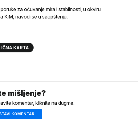
poruke za očuvanje mira i stabilnosti, u okviru
na KiM, navodi se u saopštenju.
LIČNA KARTA
e mišljenje?
tavite komentar, kliknite na dugme.
STAVI KOMENTAR