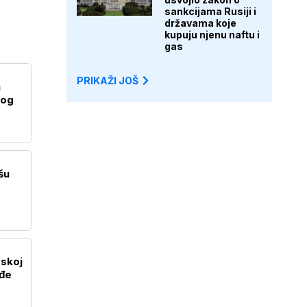
sankcijama Rusiji i
državama koje
kupuju njenu naftu i
gas
PRIKAŽI JOŠ
a
kog
šu
skoj
eđe