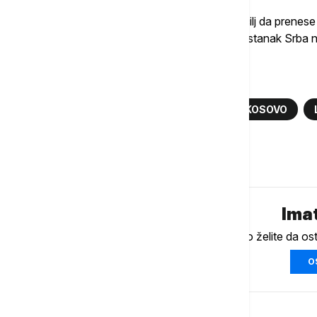
Poseta Brnabić Kosovu i Metohiji ima za cilj da prenese 
kojih se jedino može ostvariti ostanak i opstanak Srba 
Više o...
ALJBIN KURTI
ANA BRNABIĆ
KOSOVO
Komentari (
0
)
Imat
Ukoliko želite da os
O