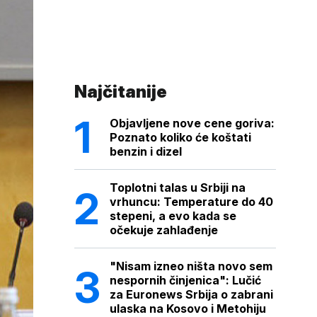
Najčitanije
Objavljene nove cene goriva:
Poznato koliko će koštati
benzin i dizel
Toplotni talas u Srbiji na
vrhuncu: Temperature do 40
stepeni, a evo kada se
očekuje zahlađenje
"Nisam izneo ništa novo sem
nespornih činjenica": Lučić
za Euronews Srbija o zabrani
ulaska na Kosovo i Metohiju