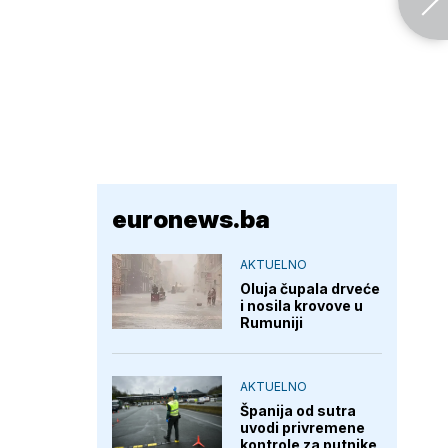
euronews.ba
AKTUELNO
Oluja čupala drveće
i nosila krovove u
Rumuniji
AKTUELNO
Španija od sutra
uvodi privremene
kontrole za putnike