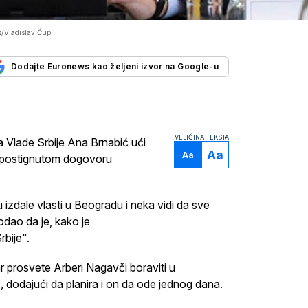
/Vladislav Ćup
Dodajte Euronews kao željeni izvor na Google-u
VELIČINA TEKSTA
a Vlade Srbije Ana Brnabić ući
Aa
Aa
 postignutom dogovoru
zdale vlasti u Beogradu i neka vidi da sve
odao da je, kako je
bije".
tar prosvete Arberi Nagavči boraviti u
dodajući da planira i on da ode jednog dana.