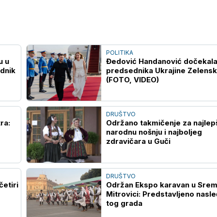
POLITIKA
u u
Đedović Handanović dočekal
dnik
predsednika Ukrajine Zelens
(FOTO, VIDEO)
DRUŠTVO
ra:
Održano takmičenje za najlep
narodnu nošnju i najboljeg
zdravičara u Guči
DRUŠTVO
četiri
Održan Ekspo karavan u Srem
Mitrovici: Predstavljeno nasl
tog grada