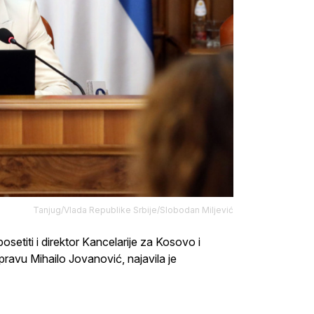
Tanjug/Vlada Republike Srbije/Slobodan Miljević
etiti i direktor Kancelarije za Kosovo i
Upravu Mihailo Jovanović, najavila je