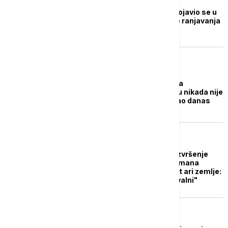
Pisac Salman Ruždi pojavio se u
javnosti prvi put posle ranjavanja
AKTUELNO IZ KULTURE
Salman Ruždi: Sloboda
izražavanja na Zapadu nikada nije
bila toliko ugrožena kao danas
AKTUELNO IZ KULTURE
Iranska fondacija za izvršenje
fatvi napadaču na Salmana
Ruždija poklanja deset ari zemlje:
"Iskreno smo mu zahvalni"
AKTUELNO IZ KULTURE