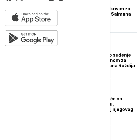
FOKUS
Hadi Matar proglašen krivim za
pokušaj ubistva pisca Salmana
Ruždija
FOKUS
U državi Njujork počelo suđenje
Hadiru Mataru optuženom za
pokušaj ubistva Salmana Ruždija
FOKUS
Salman Ruždi svedočiće na
suđenju Hadiru Mataru,
optuženom za pokušaj njegovog
ubistva
FOKUS