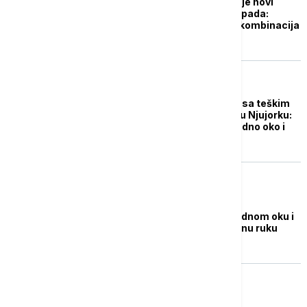
Salman Ruždi objavljuje novi
roman napisan pre napada:
Pišem i sada, ali je to kombinacija
praznine i smeća
AKTUELNO IZ KULTURE
Salman Ruždi suočen sa teškim
posledicama napada u Njujorku:
Pisac izgubio vid na jedno oko i
pokretljivost ruke
FOKUS
Ruždi izgubio vid na jednom oku i
ne može da koristi jednu ruku
FOKUS