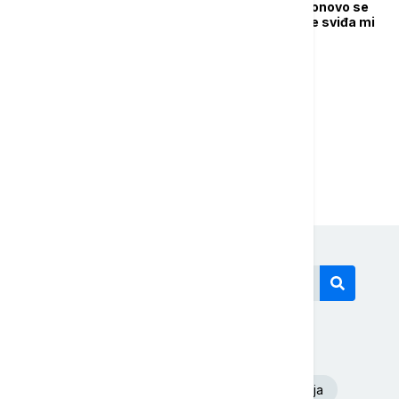
Napadač na Ruždija ponovo se
izjasnio da nije kriv: Ne sviđa mi
se, napao je islam
1
2
Današnji tagovi
Euronews Srbija
Dunav
Oluja