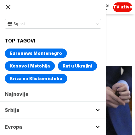
TV uživo
Srpski
TOP TAGOVI
Vise o temi
Salman Ruždi
Euronews Montenegro
Kosovo i Metohija
Rat u Ukrajini
Kriza na Bliskom istoku
Najnovije
Srbija
Evropa