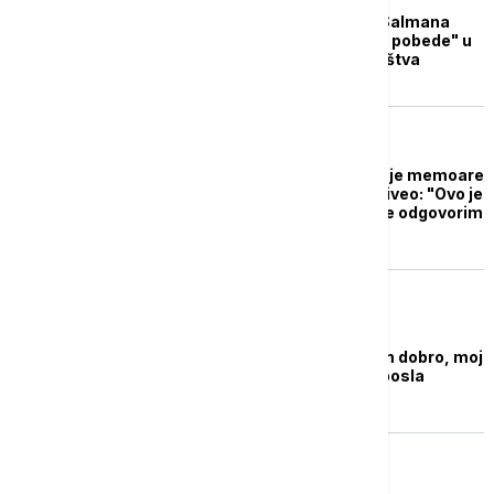
Trijumfalni povratak Salmana
Ruždija: Roman "Grad pobede" u
izdanju Vulkan izdavaštva
AKTUELNO IZ KULTURE
Salman Ruždi objavljuje memoare
o atentatu koji je preživeo: "Ovo je
moj način da na nasilje odgovorim
umetnošću"
AKTUELNO IZ KULTURE
Ruždi: Manje-više sam dobro, moj
terapeut ima mnogo posla
AKTUELNO IZ KULTURE