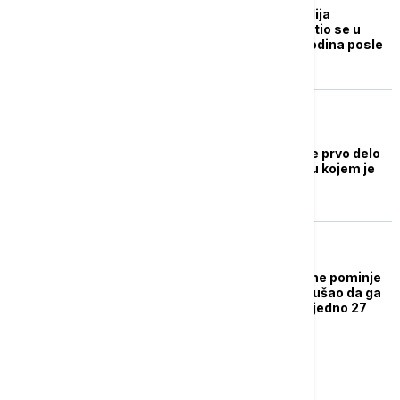
Roman Salmana Ruždija
"Satanski stihovi" vratio se u
indijske knjižare 36 godina posle
zabrane
AKTUELNO IZ KULTURE
Salman Ruždi objaviće prvo delo
posle napada nožem u kojem je
izgubio oko
AKTUELNO IZ KULTURE
Salman Ruždi nikada ne pominje
ime čoveka koji je pokušao da ga
ubije: "Proveli smo zajedno 27
sekundi i to je to"
AKTUELNO IZ KULTURE