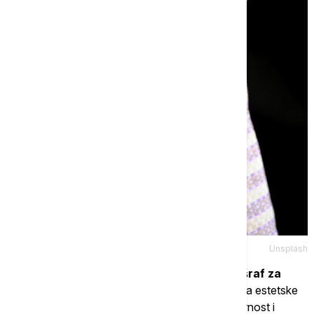
Unsplash
"Zubi nisu čvrsto pričvršćeni za vilicu kao šraf za
zid",
kaže doktorka Memi Ahmad, specijalistkinja estetske
medicine. "Kako starimo, postepeno gube otpornost i