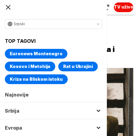
TV uživo
Srpski
Naslovna
Magazin
Zdravlje
TOP TAGOVI
Šest čudnih znakova starenja i
Euronews Montenegro
kako da ih izbegnete
Kosovo i Metohija
Rat u Ukrajini
Kriza na Bliskom istoku
Najnovije
Srbija
Evropa