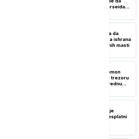
narednih dana: Kako i gde da
posmatrate spektakl Perseida
(VIDEO)
ZDRAVLJE
Možete da jedete više, a da
mršavite: Kako veganska ishrana
pomaže u gubitku telesnih masti
ŽIVOT
Ko je misteriozna "Pokemon
princeza": Jolina Žizel u trezoru
čuva kolekciju kartica vrednu
preko sto hiljada evra
TEHNOLOGIJA
OpenAI ukida ograničenje
tekstualnih poruka za besplatni
ChatGPT