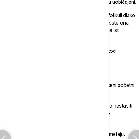
dlačica na bradi tokom srednjih godina sasvim su uobičajeni.
Kod muškaraca, iako nivo testosterona opada, folikuli dlake
na licu često napreduju pod uticajem dihidrotestosterona
(DHT), dok folikuli na temenu postaju osetljiviji na isti
hormon.
"Krajnji rezultat obično je gubitak kose na glavi kod
muškaraca i pojačan rast dlačica na licu."
Šta uraditi?
Kod žena je lokalni minoksidil najčešće preporučeni početni
tretman za gubitak kose po ženskom obrascu.
Međutim, kada se jednom započne, terapiju treba nastaviti
jer prekid može dovesti do gubitka čak 80 odsto
novonarasle kose.
Uklanjanje dlačica na licu zavisi od toga koliko smetaju.