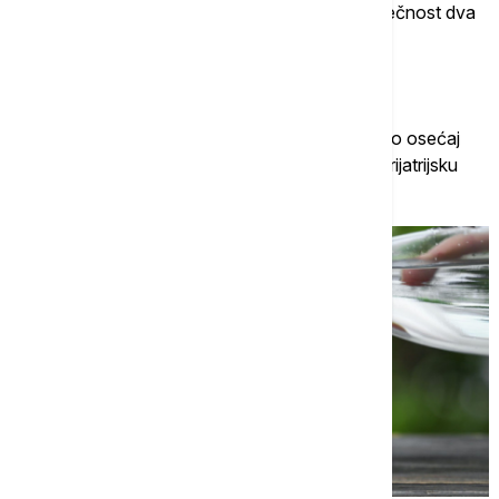
Takođe preporučuje da prestanete da unosite tečnost dva
sata pre odlaska na spavanje.
6. Smanjena žeđ
Nakon osamdesete godine počinjemo da gubimo osećaj
žeđi, kaže doktor Ardešir Hašmi iz Centra za gerijatrijsku
medicinu pri Klivlend klinici.