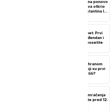
Istorija stara 1.700 godina ponovo
vidljiva: Nizak nivo Dunava otkrio
most rimskog cara Konstantina I u
Bugarskoj
TEHNOLOGIJA
Dan kada je rođen internet: Prvi
sajt u istoriji slavi 35. rođendan i
još uvek možete da ga posetite
ZDRAVLJE
Povećani rizici trovanja hranom
tokom letnjih vrućina: Koji su prvi
simptomi i kako se zaštititi?
ŽIVOT
Naočare za gledanje pomračenja
Sunca gotovo rasprodate pred 12.
avgust