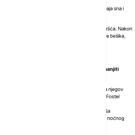
To se smatra jednim od glavnih uzroka poremećaja sna i
dnevne pospanosti.
Kako starimo, san postaje plići, pa su buđenja češća. Nakon
buđenja lakše postajemo svesni signala koje šalje bešika,
što nas podstiče da odemo u toalet.
Šta uraditi?
Pokazalo se da lekovi za spavanje mogu smanjiti
noćno mokrenje kod starijih osoba.
Hormon vazopresin reguliše proizvodnju urina, a njegov
ritam se menja s godinama. Zbog toga profesor Foster
savetuje da razgovarate sa svojim lekarom o
dezmopresinu, sintetičkom hormonu koji oponaša
delovanje vazopresina i može pomoći u kontroli noćnog
mokrenja.