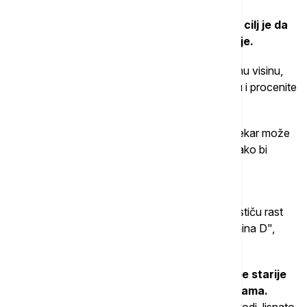
Iako je gubitak visine retko moguće preokrenuti
, cilj je da
se stanje stabilizuje i spreči dalje propadanje.
Doktorka Makrej preporučuje da izmerite trenutnu visinu,
uporedite je sa ranijom visinom u odraslom dobu i procenite
rizik od preloma.
Deksa-skener meri mineralnu gustinu kostiju, a lekar može
zatražiti i procenu trabekularne strukture kosti kako bi
proverio njenu čvrstinu.
"Proces možete usporiti vežbama snage i
opterećenja
koje jačaju središnji deo tela i podstiču rast
kostiju, kao i dovoljnim unosom kalcijuma i vitamina D",
savetuje nutricionistkinja Karen Pris Smit.
Preporučeni dnevni unos kalcijuma za osobe starije
od 50 godina iznosi od 1.000 do 1.200 miligrama.
Dobar izvor su konzervirani losos, mlečni proizvodi, lisnato