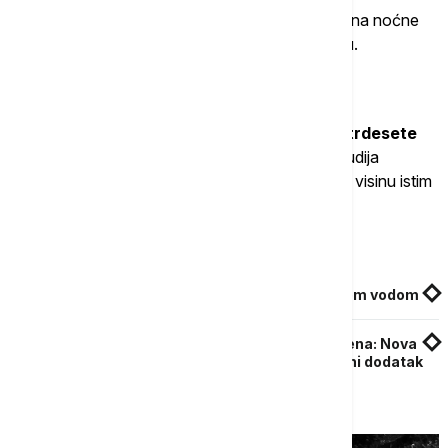
Za osobe koje škrguću zubima, dobro prilagođena noćne
folije predstavljaju jednostavnu i efikasnu zaštitu.
2. "Smanjivanje"
Većina ljudi počinje da gubi na visini oko četrdesete
godine
. Međutim, Baltimorska longitudinalna studija
starenja pokazala je da muškarci i žene ne gube visinu istim
tempom.
Povezane vesti
Ilić: Za zdravu starost ujutro tuširanje hladnom vodom
Da li vredi uzimati suplemente na bazi kolagena: Nova
naučna studija otkriva šta sve može popularni dodatak
ishrani