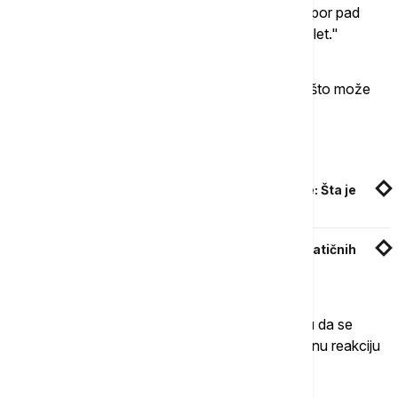
sposobnost obnavljanja. Vilica prolazi kroz isti spor pad
gustine i snage koji vremenom pogađa čitav skelet."
Decenije žvakanja polako troše površine zuba, što može
dovesti do pomeranja pojedinačnih zuba.
Povezane vesti
Može li umetnost da uspori biološko starenje: Šta je
pokazala studija naučnika iz Londona
Revolucija u stomatologiji: Posebna grupa matičnih
ćelija štiti zube od karijesa i propadanja
"Ako se izgubi makar jedan zub, susedni počinju da se
naginju ka praznom prostoru, što pokreće lančanu reakciju
duž celog zubnog niza", upozorava Agmad.