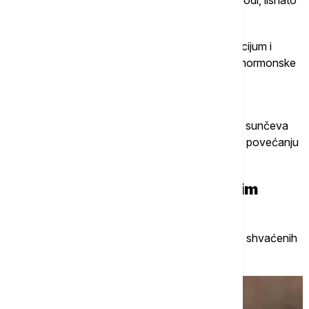
zeleno povrće i tofu.
Vitamin D
pomaže organizmu da apsorbuje kalcijum i
važan je za proizvodnju estrogena i efikasnost hormonske
terapije tokom menopauze. Preporuka je
800
međunarodnih jedinica dnevno.
Dobre izvore predstavljaju pečurke, masna riba i sunčeva
svetlost. Kalijum i magnezijum takođe doprinose povećanju
mineralne gustine kostiju.
3. Dlačice se pojavljuju na čudnim
mestima
Ovo je jedna od najvidljivijih i najčešće pogrešno shvaćenih
posledica starenja, kaže doktorka Makrej.