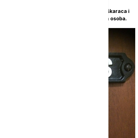
Kapacitet mokraćne bešike kod starijih muškaraca i
žena gotovo je upola manji nego kod mlađih osoba.