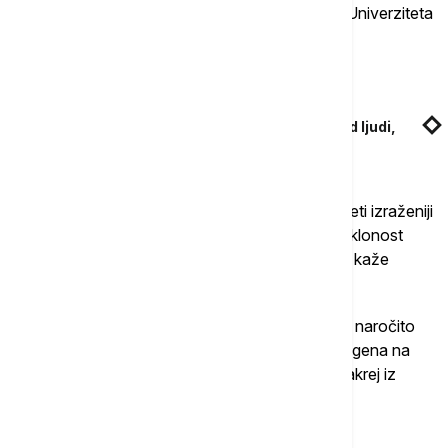
kao
kifoza
", objašnjava doktorka Kara Grin sa Univerziteta
u Batu.
Povezane vesti
Studija otkrila dva "nagla skoka" starenja kod ljudi,
poznate i godine u kojima se dešavaju
"Ako neko u kratkom vremenskom periodu primeti izraženiji
gubitak visine, bolove u leđima, pogrbljenost ili sklonost
prelomima, to može ukazivati na osteoporozu", kaže
profesor Brin.
"Dolazi do
ubrzanog gubitka koštane mase,
naročito
kod žena nakon menopauze, zbog uticaja estrogena na
metabolizam kostiju", dodaje doktorka Fiona Makrej iz
Klinike Marion Gluk.
Šta uraditi?