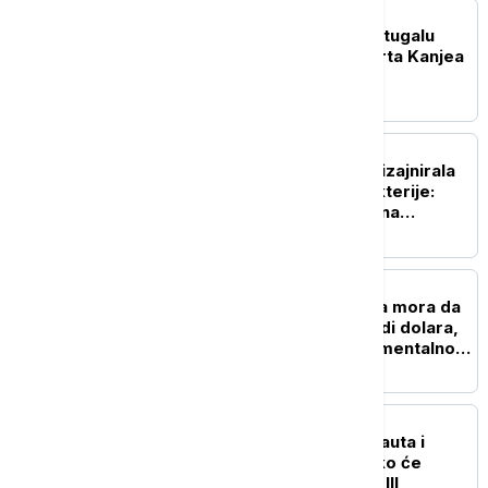
POZNATI
Ambasada Izraela u Portugalu
traži otkazivanje koncerta Kanjea
Vesta
ZDRAVLJE
Veštačka inteligencija dizajnirala
viruse koji napadaju bakterije:
Stručnjaci upozoravaju na
potencijalne rizike
TEHNOLOGIJA
Istorijska presuda: Meta mora da
plati više od pola milijardi dolara,
zbog štete koju nanosi mentalnom
zdravlju dece
NAUKA
Tri rakete, četiri astronauta i
povratak na Mesec: Kako će
izgledati misija Artemis III