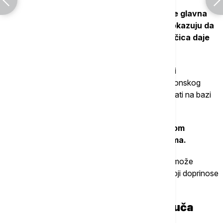
Za uporne dlačice na licu kod žena,
eflornitin je glavna
odobrena lokalna terapija, a istraživanja pokazuju da
kombinovanje sa laserskim uklanjanjem dlačica daje
bolje rezultate
.
Kod muškaraca koji gube kosu moguće je uraditi
specijalizovanu analizu urina radi procene hormonskog
statusa, nakon čega se mogu preporučiti preparati na bazi
lekovitih bilja, poput testeraste palme.
Koriste se i preparati na recept,
terapija plazmom
bogatom trombocitima i terapija egzosomima.
"Personalizovan pristup je veoma važan jer se može
prilagoditi pojedincu i otkriti druge poremećaje koji doprinose
problemu", kaže Makrej.
4. Ne možete da ustanete sa kauča