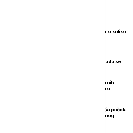
Najčitanije
Objavljene nove cene goriva: Poznato koliko
će koštati benzin i dizel
Toplotni talas u Srbiji na vrhuncu:
Temperature do 40 stepeni, a evo kada se
očekuje zahlađenje
"Nisam izneo ništa novo sem nespornih
činjenica": Lučić za Euronews Srbija o
zabrani ulaska na Kosovo i Metohiju
Stiže dugo očekivano osveženje: Kiša počela
da pada u Beogradu posle višednevnog
toplotnog talasa (VIDEO, FOTO)