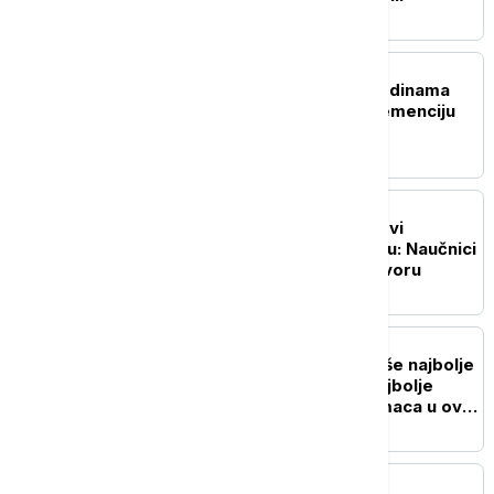
ZDRAVLJE
Tri navike u srednjim godinama
koje mogu da odlože demenciju
za čak 13 godina
NAUKA
Pronađeni mogući tragovi
drevnog života na Marsu: Naučnici
sve bliže velikom odgovoru
ŽIVOT
Umetnički pogled na naše najbolje
prijatelje: Pogledajte najbolje
fotografije kućnih ljubimaca u ovoj
godini
ISTORIJA