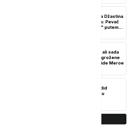
POZNATI
Kako je došlo do raskida Džastina
Timberlejka i Britni Spirs: Pevač
ostavio "princezu popa" putem
SMS poruke
ISTORIJA
Opstajale milenijumima, ali sada
im preti "katastrofa": Ugrožene
drevne sudanske piramide Meroe
POZNATI
Bredli Kuper i Džidži Hadid
podstakli glasine o braku
PRIKAŽI JOŠ