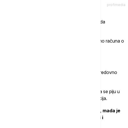
profimedia
Žeđ predstavlja svojevrsni "sistem ranog
upozorenja"
koji nam signalizira da počinjemo da
dehidriramo.
Kako taj osećaj slabi, moramo svesnije da vodimo računa o
unosu tečnosti.
Šta uraditi?
Zvuči očigledno, ali je od presudne važnosti da redovno
unosite tečnost čak i kada ne osećate žeđ.
Voda, sokovi i napici bogati elektrolitima treba da se piju u
pravilnim razmacima kako bi se sprečila dehidracija.
Idealna količina iznosi oko 1,8 litara dnevno, mada je
cilj od 1,4 litra dnevno za većinu ljudi realniji i
dostižniji.