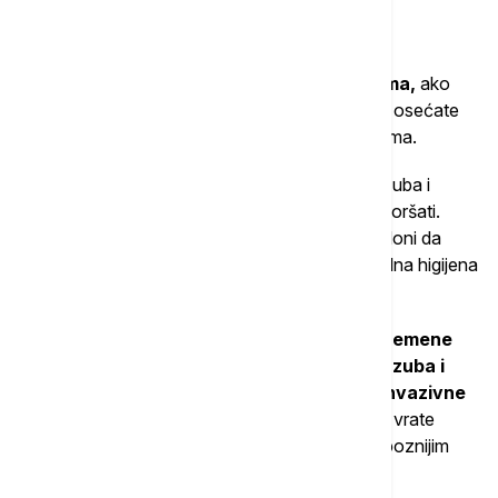
Šta uraditi?
Posetite stomatologa ako primetite novo ili
progresivno zbijanje ili razmake među zubima,
ako
vam se hrana stalno zaglavljuje na istom mestu, osećate
nelagodnost u vilici ili primetite da se neki zub klima.
"To mogu biti rani znaci upale potpornog tkiva zuba i
gubitka kosti, koji se bez lečenja mogu brzo pogoršati.
Važno je i to što s godinama postajete manje skloni da
primetite zaglavljenu hranu između zuba, pa oralna higijena
postaje još značajnija", kaže stomatološkinja.
Ako dolazi do značajnog pomeranja zuba,
savremene
opcije poput providnih folija za ispravljanje zuba i
kompozitnih nadogradnji mnogo su manje invazivne
nego nekadašnje metode
i mogu uspešno da vrate
funkcionalnost i pravilan raspored zuba čak i u poznijim
godinama.