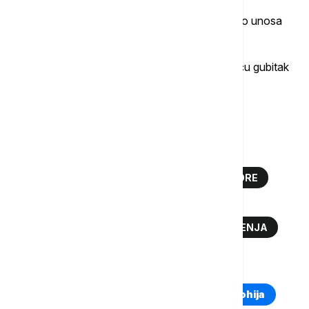
Većina nas ipak ne uspeva ni da dostigne taj nivo unosa
tečnosti.
Kofein, čaj, kafa i gazirana pića dodatno podstiču gubitak
tečnosti iz organizma.
Više o...
STARENJE
EURONEWS SRBIJA
ZNAKOVI STARENJA
SEDA KOSA
BORE
ZUBI
OSTEOPOROZA
GUBLJENJE MIŠIĆNE MASE
ZNACI STARENJA
TOP TAGOVI
Euronews Montenegro
Kosovo i Metohija