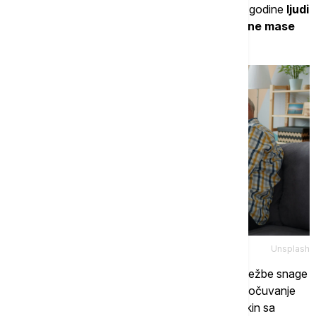
Zabrinjavajuća činjenica je da nakon četrdesete godine
ljudi
obično gube između jedan i dva odsto mišićne mase
godišnje.
Unsplash
"Manje od 15 odsto starijih odraslih osoba radi vežbe snage
dva puta nedeljno, iako je to najvažnija stvar za očuvanje
funkcionalne nezavisnosti", kaže doktor Oli Perkin sa