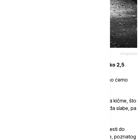
Unsplash
Do 70. godine muškarci u proseku izgube oko 2,5
centimetra, dok žene izgube približno pet
centimetara.
Do osamdesete godine verovatno ćemo
izgubiti još oko 2,5 centimetra.
Dolazi do gubitka kosti i hrskavice u pršljenovima kičme, što
nas čini nižima, a mišići stomaka i donjeg dela leđa slabe, pa
postaje teže održavati uspravan položaj.
"Loše držanje i gubitak mišićne mase mogu dovesti do
pogrbljenog izgleda i prividnog skraćivanja kičme, poznatog