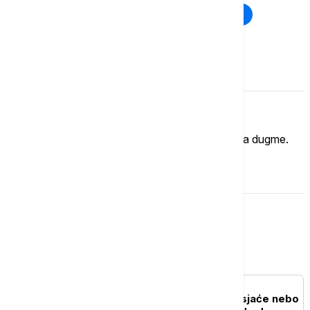
Rat u Ukrajini
Kriza na Bliskom istoku
Komentari (
0
)
Imate mišljenje?
Ukoliko želite da ostavite komentar, kliknite na dugme.
OSTAVI KOMENTAR
Magazin
NAUKA
"Zvezde padalice" obasjaće nebo