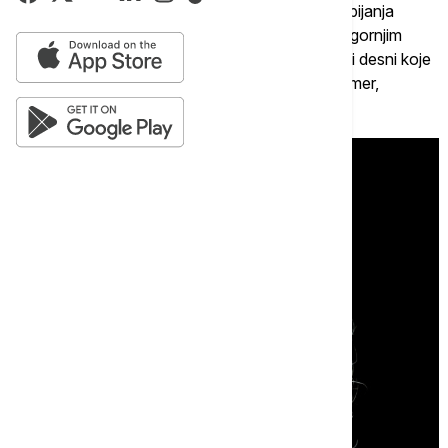
prestaju da se pomeraju, što može dovesti do zbijanja
donjih prednjih zuba ili stvaranja razmaka među gornjim
zubima. Najčešći razlozi su gubitak zuba, bolesti desni koje
čine zube nestabilnim i habanje izazvano, na primer,
bruksizmom.