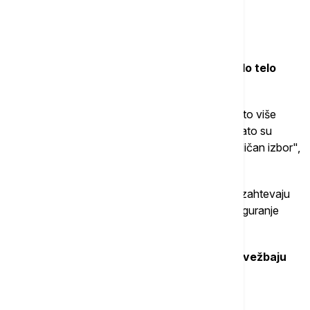
Univerziteta u Batu.
Šta uraditi?
Perkin preporučuje
dva treninga snage za celo telo
nedeljno.
"Najbolje su vežbe koje istovremeno uključuju što više
zglobova: kolena, kukove i skočne zglobove. Zato su
čučnjevi, mrtvo dizanje ili ustajanje sa stolice odličan izbor",
ističe Perkin.
Takođe savetuje pokrete za gornji deo tela koji zahtevaju
istezanje što više nagore, povlačenje unazad ili guranje
unapred.
Za starije osobe koje nisu u mogućnosti da vežbaju
preporučuje vežbe dubokog disanja.
5. Češći odlasci u toalet