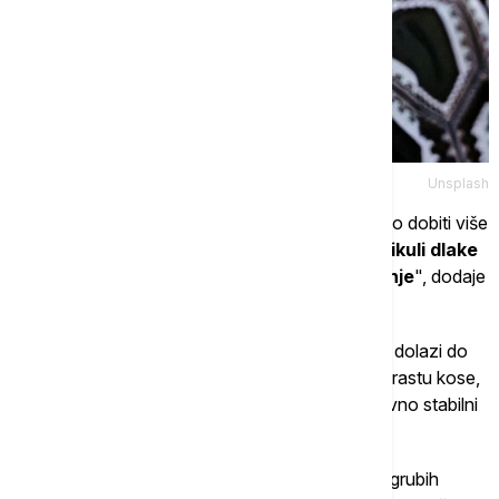
Unsplash
"Kako starimo, gubimo kosu na glavi, ali možemo dobiti više
dlačica na licu
. Ključ je u tome što različiti folikuli dlake
različito reaguju na isto hormonsko okruženje
", dodaje
ona.
Kod žena, posebno tokom i nakon menopauze, dolazi do
naglog pada estrogena: hormona koji pogoduje rastu kose,
dok androgeni, poput testosterona, ostaju relativno stabilni
ili opadaju sporije.
Postepeno proređivanje kose i pojava nekoliko grubih