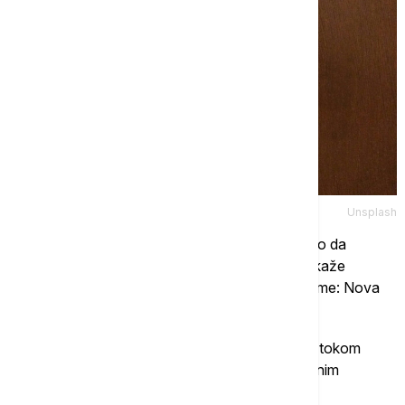
Unsplash
"Najčešće pitanje koje dobijam o snu glasi: 'Kako da
prestanem da ustajem noću zbog mokrenja?'", kaže
profesor Rasel Foster, autor knjige "Životno vreme: Nova
nauka o telesnom satu".
Oko 50 odsto ljudi suočava se s tim problemom tokom
šezdesetih godina života, a oko 80 odsto u kasnim
sedamdesetim.