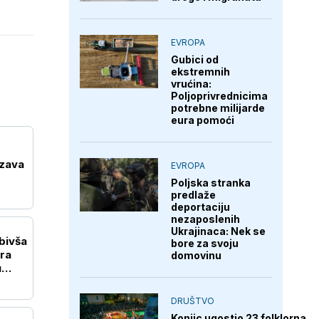
EVROPA
Gubici od
ekstremnih
vrućina:
Poljoprivrednicima
potrebne milijarde
eura pomoći
rzava
EVROPA
Poljska stranka
predlaže
deportaciju
nezaposlenih
Ukrajinaca: Nek se
 bivša
bore za svoju
ra
domovinu
u
DRUŠTVO
Konjic ugostio 23 folklorna