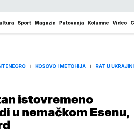
ultura
Sport
Magazin
Putovanja
Kolumne
Video
C
NTENEGRO
KOSOVO I METOHIJA
RAT U UKRAJINI
atan istovremeno
judi u nemačkom Esenu,
rd