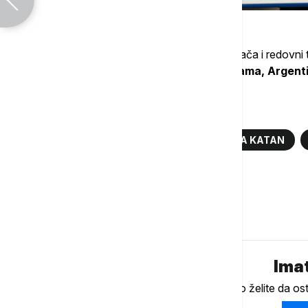
Osim u Nemačkoj, postoje zajednice navijača i redovni 
Japanu, Sjedinjenim Američkih Državama, Argentin
Više o...
IGRA
KARTE
DRUŠTVENA IGRA KATAN
SVETSKI REKORD
Komentari (
0
)
Imat
Ukoliko želite da os