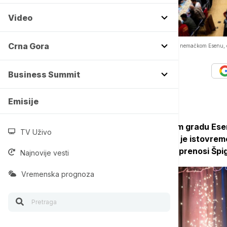
Video
Crna Gora
U društvenoj igri Katan istovremeno učestvovalo 1.170 ljudi u nemačkom Esenu, 
Autor:
Tanjug
Business Summit
25/10/2025
-
21:56
Emisije
Izdavačka kuća Kosmos je u nemačkom gradu Ese
TV Uživo
društvenu igru kartama Katan, u kojoj je istovre
čime je postignut novi svetski rekord, prenosi Špig
Najnovije vesti
Vremenska prognoza