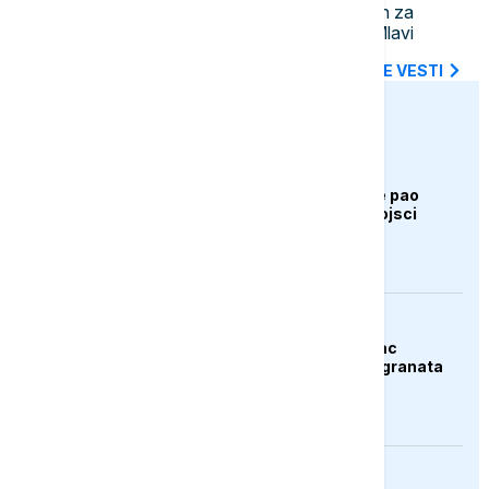
U Boru uhapšen mladić osumnjičen za
ubistvo muškarca u Petrovcu na Mlavi
SVE NAJNOVIJE VESTI
euronews.ba
AKTUELNO
Bugarska: Dron koji je pao
pripada ukrajinskoj vojsci
AKTUELNO
Španija: Razbijen lanac
krijumčara droge i migranata
EVROPA