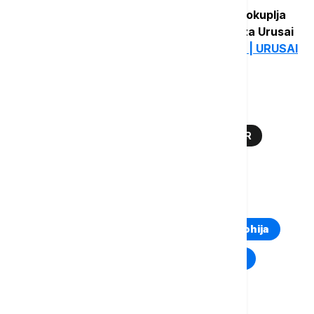
Ne propustite da budete deo događaja koji okuplja
najkreativnije zajednice regiona. Ulaznice za Urusai
Con 2026 dostupne su putem linka
Tickets | URUSAI
CON 2026.
Više o...
PROMO/URUSAI CON 2026
SAVA CENTAR
URUSAI CON
GEJMERI
TOP TAGOVI
Euronews Montenegro
Kosovo i Metohija
Rat u Ukrajini
Kriza na Bliskom istoku