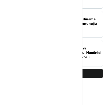
ZDRAVLJE
Tri navike u srednjim godinama
koje mogu da odlože demenciju
za čak 13 godina
NAUKA
Pronađeni mogući tragovi
drevnog života na Marsu: Naučnici
sve bliže velikom odgovoru
PRIKAŽI JOŠ
Najčitanije