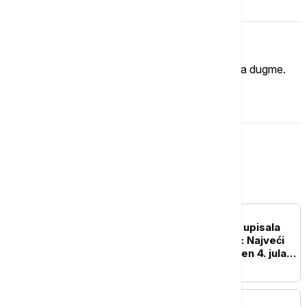
Komentari (
0
)
Imate mišljenje?
Ukoliko želite da ostavite komentar, kliknite na dugme.
OSTAVI KOMENTAR
Magazin
ŽIVOT
Ginisova knjiga rekorda upisala
250. rođendan Amerike: Najveći
vatromet u istoriji izveden 4. jula u
Vašingtonu
NAUKA