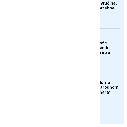
Gubici od ekstremnih vrućina:
Poljoprivrednicima potrebne
milijarde eura pomoći
EVROPA
Poljska stranka predlaže
deportaciju nezaposlenih
Ukrajinaca: Nek se bore za
svoju domovinu
DRUŠTVO
Konjic ugostio 23 folklorna
društva na 26. Međunarodnom
festivalu ‘Konjička sehara’
PRIKAŽI JOŠ