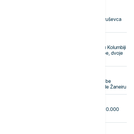
23:51
AKTUELNO
Uhapšena dvojica muškaraca iz Kruševca
osumnjičena za iznudu novca
23:40
FOKUS
Polaganje predsedničke zakletve u Kolumbiji
pratila eksplozija automobila-bombe, dvoje
lakše povređeno
23:31
FOKUS
Teška nesreća u Brazilu: Četiri osobe
poginule u padu helikoptera u Rio de Žaneiru
23:22
EVROPA
Masovni protesti u Saksoniji: Oko 10.000
ljudi tražilo ostavku savezne vlade
23:12
AKTUELNO