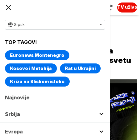
TV uživo
Srpski
Naslovna
Magazin
Život
TOP TAGOVI
Urusai Con 2026 stiže u Sava
Euronews Montenegro
Centar: Tri dana posvećena svetu
popularne kulture
Kosovo i Metohija
Rat u Ukrajini
Kriza na Bliskom istoku
Najnovije
Srbija
Evropa