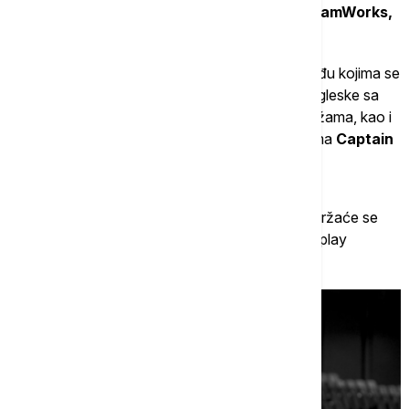
studija kao što su
Netflix, Sony Pictures, DreamWorks,
Riot Games i Blizzard.
Festival će ugostiti i brojne specijalne goste, među kojima se
izdvajaju
Spill the Tea
, internet senzacija iz Engleske sa
više od dva miliona pratilaca na društvenim mrežama, kao i
međunarodno priznati cosplayer i kreator kostima
Captain
Ghostly
.
Završnog dana festivala,
u nedelju 14. juna
, održaće se
Urusai Cosplay Competition
, nacionalno cosplay
takmičenje sa više od 50 učesnika.