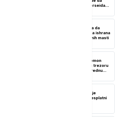
narednih dana: Kako i gde da
posmatrate spektakl Perseida
(VIDEO)
ZDRAVLJE
Možete da jedete više, a da
mršavite: Kako veganska ishrana
pomaže u gubitku telesnih masti
ŽIVOT
Ko je misteriozna "Pokemon
princeza": Jolina Žizel u trezoru
čuva kolekciju kartica vrednu
preko sto hiljada evra
TEHNOLOGIJA
OpenAI ukida ograničenje
tekstualnih poruka za besplatni
ChatGPT