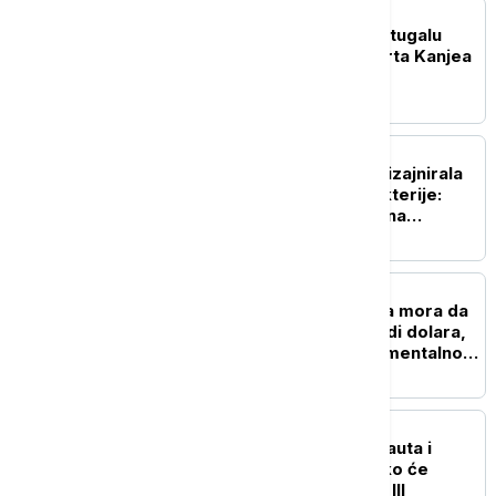
POZNATI
Ambasada Izraela u Portugalu
traži otkazivanje koncerta Kanjea
Vesta
ZDRAVLJE
Veštačka inteligencija dizajnirala
viruse koji napadaju bakterije:
Stručnjaci upozoravaju na
potencijalne rizike
TEHNOLOGIJA
Istorijska presuda: Meta mora da
plati više od pola milijardi dolara,
zbog štete koju nanosi mentalnom
zdravlju dece
NAUKA
Tri rakete, četiri astronauta i
povratak na Mesec: Kako će
izgledati misija Artemis III