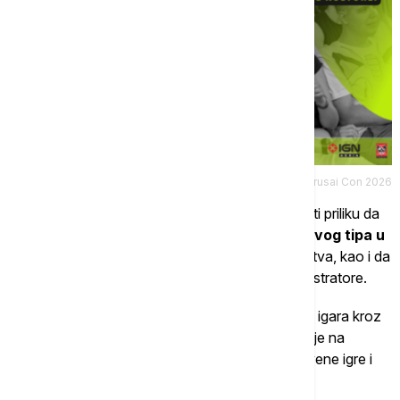
Promo/Urusai Con 2026
Pored takmičarskog programa, posetioci će imati priliku da
obiđu jedan od
najvećih umetničkih bazara ovog tipa u
Srbiji
, sa više od 30 odsto izlagača iz inostranstva, kao i da
upoznaju brojne domaće i regionalne autore i ilustratore.
Gaming zona festivala
okupiće ljubitelje video igara kroz
esport turnire u organizaciji
Klan RUR-a
, sadržaje na
konzolama, kolekcionarske kartaške igre, društvene igre i
prezentacije nezavisnih game developera.