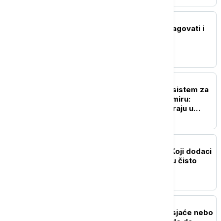
ŽIVOT
Ubod stršljena: Kako reagovati i
mere prve pomoći
NAUKA
Ruski naučnici razvijaju sistem za
odlaganje otpada u svemiru:
Smeće na -30°C pretvaraju u
vodu za biljke
ZDRAVLJE
Istina o suplementima: Koji dodaci
ishrani pomažu, a koji su čisto
bacanje para
NAUKA
"Zvezde padalice" obasjaće nebo