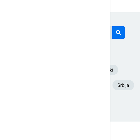
Današnji tagovi
Euronews Srbija
Volodimir Zelenski
Aleksandar Vučić
Požar
Dunav
Srbija
Ukrajina
Beograd