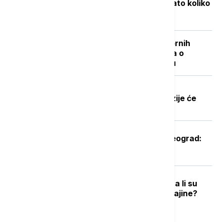
Objavljene nove cene goriva: Poznato koliko
će koštati benzin i dizel
"Nisam izneo ništa novo sem nespornih
činjenica": Lučić za Euronews Srbija o
zabrani ulaska na Kosovo i Metohiju
Dobre vesti za najstarije građane:
Povećanje penzija ove godine, penzije će
pratiti rast plata
Oglasio se Zelenski po sletanju u Beograd:
Ovo je rekao predsednik Ukrajine
Podrška raste, ali postoje podele: Da li su
građani EU spremni za članstvo Ukrajine?
Najnovije vesti