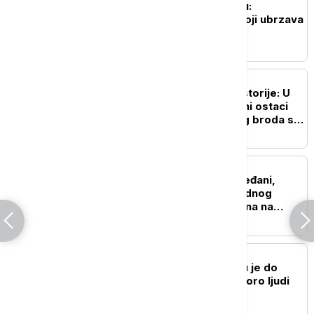
Naša planeta menja boju:
Zastrašujući fenomen koji ubrzava
globalno zagrevanje
ISTORIJA
Važan svedok antičke istorije: U
vodama Sicijlije otkriveni ostaci
potonulog starorimskog broda sa
100 vinskih amfora
POZNATI
"Lejdi Guči": Patricija Ređani,
bivša žena čuvenog modnog
kreatora Gučija, primljena na
intenzivnu negu
NAUKA
Stvorena nova boja koju je do
sada videlo samo sedmoro ljudi