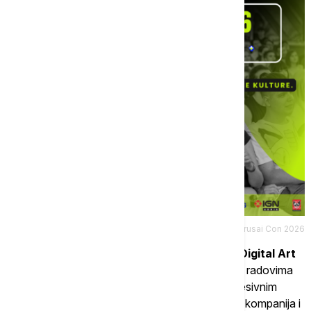
Promo/Urusai Con 2026
U petak,
12. juna
, biće održano međunarodno
Digital Art
takmičenje
sa više od 70 učesnika. O najboljim radovima
odlučivaće stručni žiri koji čine umetnici sa impresivnim
međunarodnim iskustvom, uključujući saradnike kompanija i