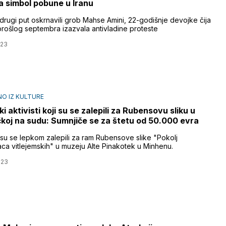
a simbol pobune u Iranu
drugi put oskrnavili grob Mahse Amini, 22-godišnje devojke čija
 prošlog septembra izazvala antivladine proteste
023
O IZ KULTURE
i aktivisti koji su se zalepili za Rubensovu sliku u
oj na sudu: Sumnjiče se za štetu od 50.000 evra
i su se lepkom zalepili za ram Rubensove slike "Pokolj
ca vitlejemskih" u muzeju Alte Pinakotek u Minhenu.
023