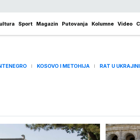
ultura
Sport
Magazin
Putovanja
Kolumne
Video
C
NTENEGRO
KOSOVO I METOHIJA
RAT U UKRAJINI