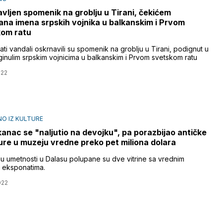
vljen spomenik na groblju u Tirani, čekićem
ana imena srpskih vojnika u balkanskim i Prvom
kom ratu
i vandali oskrnavili su spomenik na groblju u Tirani, podignut u
ginulim srpskim vojnicima u balkanskim i Prvom svetskom ratu
022
O IZ KULTURE
anac se "naljutio na devojku", pa porazbijao antičke
ure u muzeju vredne preko pet miliona dolara
u umetnosti u Dalasu polupane su dve vitrine sa vrednim
 eksponatima.
022