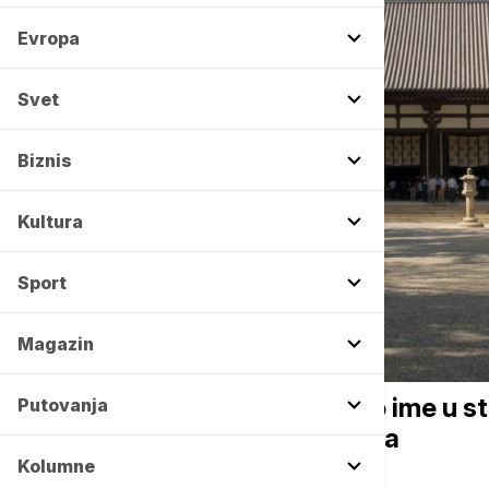
Evropa
Svet
Biznis
Kultura
Sport
Magazin
AKTUELNO IZ KULTURE
Tinejdžer iz Kanade urezao ime u 
Putovanja
hrama pod zaštitom Uneska
Kolumne