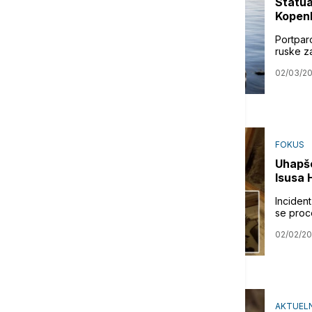
Statua
Kopenh
Portparo
ruske z
02/03/2
FOKUS
Uhapše
Isusa 
Inciden
se proc
02/02/2
AKTUELN