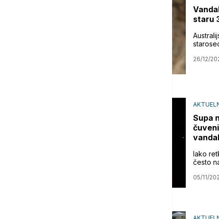
Vandal
staru 
Austral
starosed
26/12/20
AKTUELN
Supa n
čuveni
vanda
Iako re
često n
05/11/20
AKTUEL