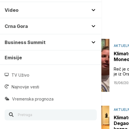
Video
Crna Gora
Business Summit
AKTUELN
Klimat
Emisije
Moneov
Reč je o
je iz Or
TV Uživo
15/06/20
Najnovije vesti
Vremenska prognoza
AKTUELN
Klimat
Degaov