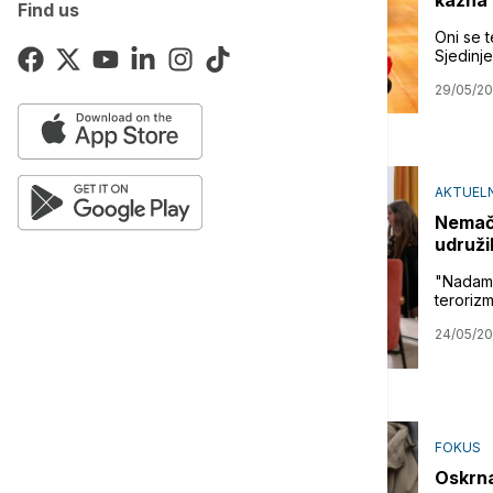
kazna
Find us
Oni se t
Sjedinje
29/05/2
AKTUELN
Nemačk
udruži
"Nadamo 
terorizm
24/05/2
FOKUS
Oskrna