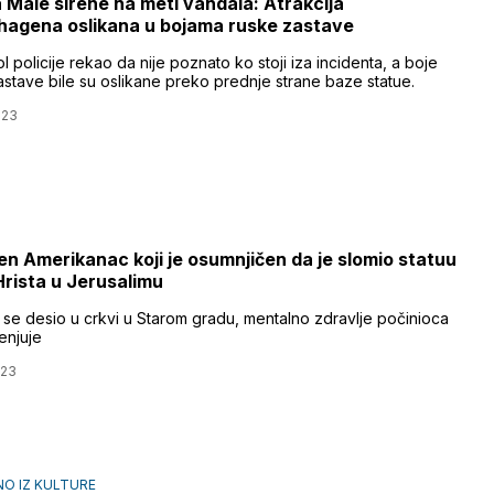
 Male sirene na meti vandala: Atrakcija
agena oslikana u bojama ruske zastave
l policije rekao da nije poznato ko stoji iza incidenta, a boje
astave bile su oslikane preko prednje strane baze statue.
023
n Amerikanac koji je osumnjičen da je slomio statuu
Hrista u Jerusalimu
t se desio u crkvi u Starom gradu, mentalno zdravlje počinioca
enjuje
023
O IZ KULTURE