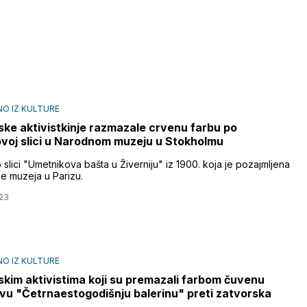
O IZ KULTURE
ske aktivistkinje razmazale crvenu farbu po
oj slici u Narodnom muzeju u Stokholmu
 slici "Umetnikova bašta u Živerniju" iz 1900. koja je pozajmljena
se muzeja u Parizu.
23
O IZ KULTURE
skim aktivistima koji su premazali farbom čuvenu
u "Četrnaestogodišnju balerinu" preti zatvorska