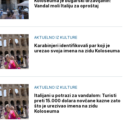
Koloseuma je bugarski državljanin:
Vandal moli Italiju za oproštaj
AKTUELNO IZ KULTURE
Karabinjeri identifikovali par koji je
urezao svoja imena na zidu Koloseuma
AKTUELNO IZ KULTURE
Italijani u potrazi za vandalom: Turisti
preti 15.000 dolara novčane kazne zato
što je urezivao imena na zidu
Koloseuma