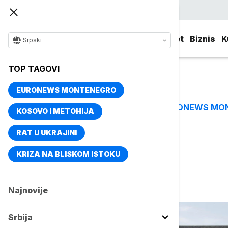
Srpski
Srbija
Evropa
Svet
Biznis
K
Srpski
TOP TAGOVI
EURONEWS MONTENEGRO
EURONEWS MO
TOP TAGOVI
KOSOVO I METOHIJA
RAT U UKRAJINI
Vise o temi
KRIZA NA BLISKOM ISTOKU
Vandalizam
Najnovije
Srbija