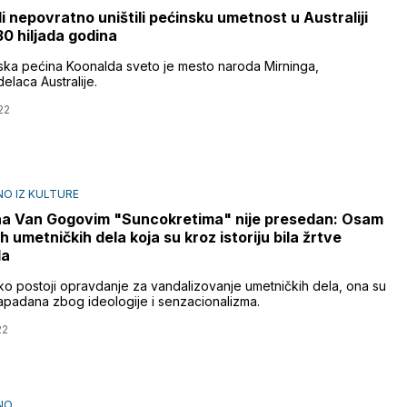
i nepovratno uništili pećinsku umetnost u Australiji
30 hiljada godina
ijska pećina Koonalda sveto je mesto naroda Mirninga,
elaca Australije.
22
O IZ KULTURE
a Van Gogovim "Suncokretima" nije presedan: Osam
h umetničkih dela koja su kroz istoriju bila žrtve
la
tko postoji opravdanje za vandalizovanje umetničkih dela, ona su
apadana zbog ideologije i senzacionalizma.
22
NO