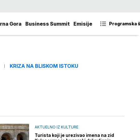
rna Gora
Business Summit
Emisije
Programska 
KRIZA NA BLISKOM ISTOKU
AKTUELNO IZ KULTURE
Turista koji je urezivao imena na zid