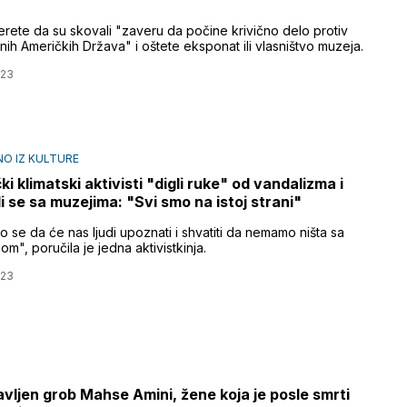
erete da su skovali "zaveru da počine krivično delo protiv
nih Američkih Država" i oštete eksponat ili vlasništvo muzeja.
023
O IZ KULTURE
i klimatski aktivisti "digli ruke" od vandalizma i
li se sa muzejima: "Svi smo na istoj strani"
se da će nas ljudi upoznati i shvatiti da nemamo ništa sa
om", poručila je jedna aktivistkinja.
023
vljen grob Mahse Amini, žene koja je posle smrti