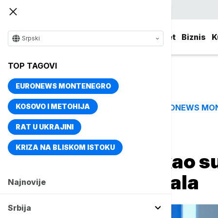
Srpski
Srbija
Evropa
Svet
Biznis
K
Srpski
TOP TAGOVI
EURONEWS MONTENEGRO
KOSOVO I METOHIJA
EURONEWS MO
TOP TAGOVI
RAT U UKRAJINI
Naslovna
Kolumne
Ljiljana Smajlović
KRIZA NA BLISKOM ISTOKU
"Politika kao s
KOLUMNA
poslednja smejala
Najnovije
Srbija