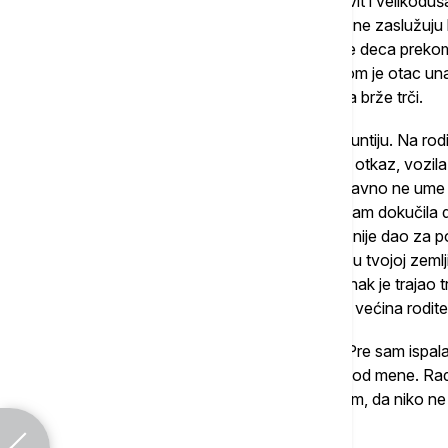
naizmenično bio i strog i podrugljiv, i duhovit i velikoduš
zadovoljan igrom. Meni se činilo da deca i ne zaslužuju
način razmišljanja. Onda je moda bila da se deca prekom
televizijske zvezde, bucmastog dečaka kom je otac una
Ajvi lig koledž, zvao "pizza man" i korio da brže trči.
Naravno da je uskoro izbila pobuna na Bauntiju. Na ro
dnevnog reda, predlogom da trener dobije otkaz, vozil
ljutiti roditelj je rekao da "taj čovek jednostavno ne 
sloja", što mi je mnogo išlo na živce iako sam dokučil
igraju mahom deca iz boljih kuća koja bog nije dao za p
ali nisam bila ubedljiva. Niko mi nije rekao "u tvojoj zeml
normalno", jer bi to bilo nepristojno. Sastanak je trajao tri
su i sa uvažavanjem saslušani, ali je velika većina rodite
Nisam se, kao Belgija, poslednja smejala. Pre sam ispala g
ja, samo su bili obazriviji i manje eksplicitni od mene. 
se niko ne oseti izolovanim i zapostavljenim, da niko ne
na utakmice i turnire.