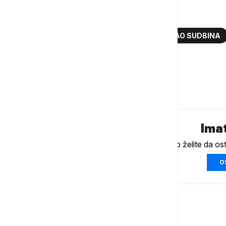
Više o...
LJILJANA SMAJLOVIĆ
POLITIKA KAO SUDBINA
KOLUMNA
Komentari (
0
)
Imat
Ukoliko želite da os
O