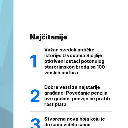
Najčitanije
Važan svedok antičke
istorije: U vodama Sicijlije
otkriveni ostaci potonulog
starorimskog broda sa 100
vinskih amfora
Dobre vesti za najstarije
građane: Povećanje penzija
ove godine, penzije će pratiti
rast plata
Stvorena nova boja koju je
do sada videlo samo