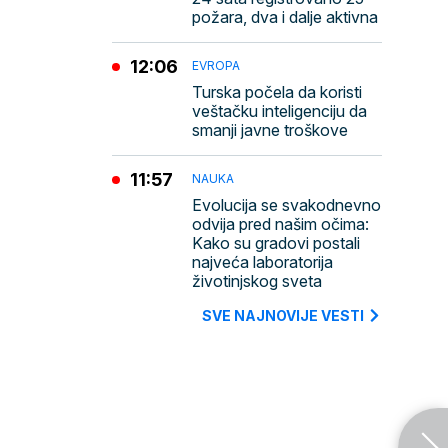
požara, dva i dalje aktivna
12:06
EVROPA
Turska počela da koristi
veštačku inteligenciju da
smanji javne troškove
11:57
NAUKA
Evolucija se svakodnevno
odvija pred našim očima:
Kako su gradovi postali
najveća laboratorija
životinjskog sveta
SVE NAJNOVIJE VESTI