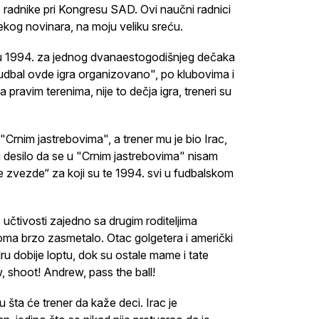
radnike pri Kongresu SAD. Ovi naučni radnici
ekog novinara, na moju veliku sreću.
stu 1994. za jednog dvanaestogodišnjeg dečaka
fudbal ovde igra organizovano", po klubovima i
 pravim terenima, nije to dečja igra, treneri su
Crnim jastrebovima", a trener mu je bio Irac,
i desilo da se u "Crnim jastrebovima" nisam
zvezde“ za koji su te 1994. svi u fudbalskom
z učtivosti zajedno sa drugim roditeljima
eoma brzo zasmetalo. Otac golgetera i američki
u dobije loptu, dok su ostale mame i tate
 shoot! Andrew, pass the ball!
uju šta će trener da kaže deci. Irac je