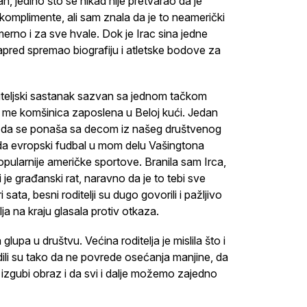
an, jedino što se nikad nije pretvarao da je
 komplimente, ali sam znala da je to neamerički
erno i za sve hvale. Dok je Irac sina jedne
pred spremao biografiju i atletske bodove za
diteljski sastanak sazvan sa jednom tačkom
a me komšinica zaposlena u Beloj kući. Jedan
ume da se ponaša sa decom iz našeg društvenog
a da evropski fudbal u mom delu Vašingtona
opularnije američke sportove. Branila sam Irca,
ji je građanski rat, naravno da je to tebi sve
 sata, besni roditelji su dugo govorili i pažljivo
lja na kraju glasala protiv otkaza.
lupa u društvu. Većina roditelja je mislila što i
Radili su tako da ne povrede osećanja manjine, da
 izgubi obraz i da svi i dalje možemo zajedno