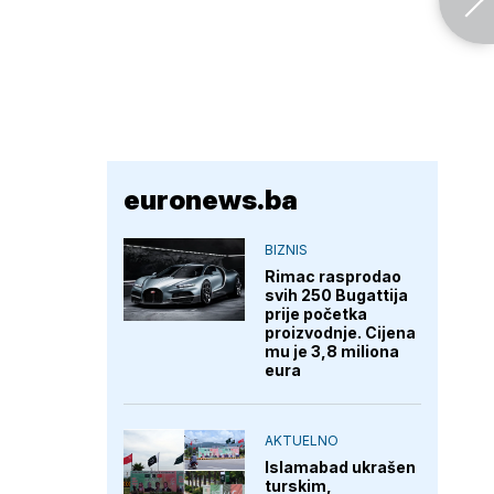
euronews.ba
BIZNIS
Rimac rasprodao
svih 250 Bugattija
prije početka
proizvodnje. Cijena
mu je 3,8 miliona
eura
AKTUELNO
Islamabad ukrašen
turskim,