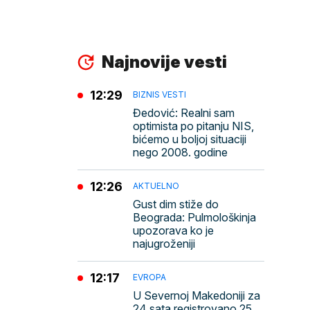
Najnovije vesti
12:29
BIZNIS VESTI
Đedović: Realni sam
optimista po pitanju NIS,
bićemo u boljoj situaciji
nego 2008. godine
12:26
AKTUELNO
Gust dim stiže do
Beograda: Pulmološkinja
upozorava ko je
najugroženiji
12:17
EVROPA
U Severnoj Makedoniji za
24 sata registrovano 25