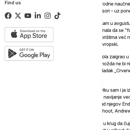
Find us
dobila na Vudro Vilson Centru za međunarodne naučne 
iz naziva su uglavnom univerzitetski profesori – uz pon
Nije cela moja porodica bila srećna. Zato sam u avgu
grozničavo tražila društvo za fudbal. I saznala da se "
malim ligama, ne šutiraju deca loptu po dvorištima već na
im bivši profesionalni fudbaleri, najčešće evropski.
Tako je i moj dvanaestogodišnjak sa Dorćola zaigrao u "
bivši igrač "Mančester Junajteda". To se možda ne bi n
neopravdano pozivala na "Petliće", podmladak „Crvene 
Vašingtonu znali. Kakva sreća!
Problemi u raju počeli su vrlo brzo. U početku sam i ja i
odlazila na utakmice na kojim mi je njihovo navijanje v
pukovnik bi iz sve snage vikao "Pucaj!" kad njegov Endr
urlale na Endrua da nekom dobaci loptu. Shoot, Andrew,
A posle utakmice ili treninga bi roditelji stali u krug da č