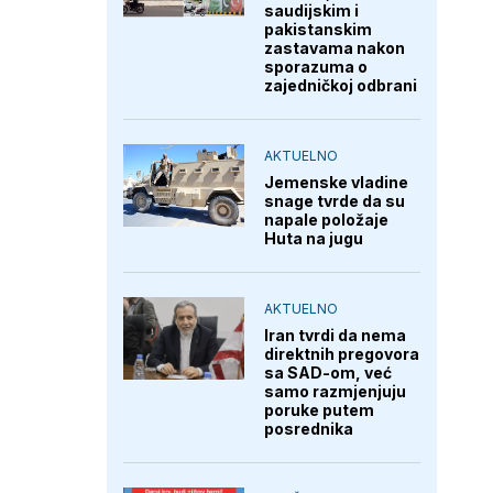
saudijskim i
pakistanskim
zastavama nakon
sporazuma o
zajedničkoj odbrani
AKTUELNO
Jemenske vladine
snage tvrde da su
napale položaje
Huta na jugu
AKTUELNO
Iran tvrdi da nema
direktnih pregovora
sa SAD-om, već
samo razmjenjuju
poruke putem
posrednika