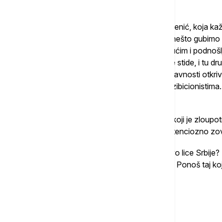
političko oko.
Zato se ne slažem sa Marijom Savić Stamenić, koja ka
uvrede i da će to biti dovoljno. Jer ovako nešto gubi
decentnosti koja život u društvu čini mogućim i podnošlj
imaju prohteve i nagone kojih se stide ili ne stide, i tu
krivično sankcioniše one koji nedolično u javnosti otkri
treba da ostanu pokriveni. I da ih zove egzibicionistima.
politici bi morala da bude javna osuda.
Videla sam da poslanik u Skupštini Srbije, koji je zlou
ukrade dnevnicu, vodi stranku koja se pretenciozno zov
Zar da njegovo ili Ponoševo lice budu novo lice Srbije
decentnost koja bi to sprečila. Da ne bude Ponoš taj koj