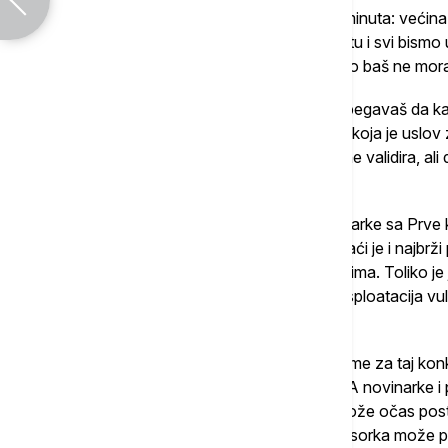
U Beogradu bi cela stvar trajala nekoliko minuta: većina 
netaktičan trener bi ostao na radnom mestu i svi bismo uš
u tome da ne cepamo društveno tkivo, ako baš ne mor
Ono što je meni delovalo licemerno, da izbegavaš da kaž
ljudska pristojnost, građanska uviđavnost koja je uslov
snažna osećanja, da ta osećanja većina ne validira, ali
da se društveno tkivo ne pokida.
Prostakluk Zdravka Ponoša kom su novinarke sa Prve k
predstavlja savršenu antitezu tome. Najkraći je i najbr
razgovora, kontakta, ljudske veze sa drugima. Toliko je 
društvenih normi proračunata politička eksploatacija vu
Trampa.
Ima razloga zašto je zastrašivanje drugo ime za taj konk
neobrijane, ako ne kažu ono što ja hoću. A novinarke i
ostanu na oprezu! Jer svaka novinarka može očas post
Ponošu nije po volji, kao što i svaka profesorka može p