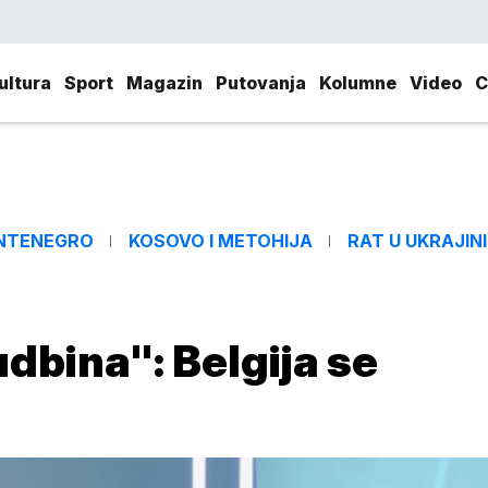
ultura
Sport
Magazin
Putovanja
Kolumne
Video
C
NTENEGRO
KOSOVO I METOHIJA
RAT U UKRAJINI
udbina": Belgija se