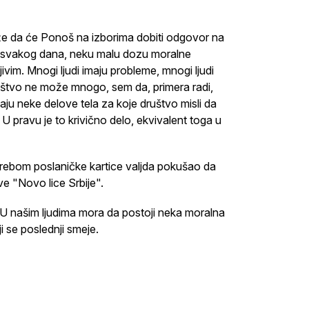
že da će Ponoš na izborima dobiti odgovor na
mo svakog dana, neku malu dozu moralne
ivim. Mnogi ljudi imaju probleme, mnogi ljudi
 društvo ne može mnogo, sem da, primera radi,
vaju neke delove tela za koje društvo misli da
 U pravu je to krivično delo, ekvivalent toga u
potrebom poslaničke kartice valjda pokušao da
e "Novo lice Srbije".
? U našim ljudima mora da postoji neka moralna
i se poslednji smeje.