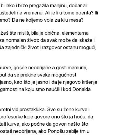
bi lako i brzo pregazila manjinu, dobar ali
tedeli na vremenu. Ali je li u tome poenta? Ili
amo? Da ne koljemo vola za kilu mesa?
eš šta misliš, bila je obična, elementarna
 za normalan život: da svak može da iskaže i
 da zajednički život i razgovor ostanu mogući,
urve, gošće neobrijane a gosti mamurni,
ži put da se prekine svaka mogućnost
jasno, kao što je jasno i da je njegovo kršenje
lgarnosti na koju smo naučili i kod Donalda
retni vid prostakluka. Sve su žene kurve i
 profesorke koje govore ono što ja hoću, da
ati kurva, ako počne da govori nešto što
ostati neobrijana, ako Ponošu zabije trn u