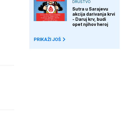
DRUŠTVO
Sutra u Sarajevu
akcija darivanja krvi
- Daruj krv, budi
opet njihov heroj
PRIKAŽI JOŠ