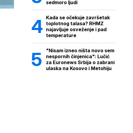
sedmoro ljudi
Kada se očekuje završetak
toplotnog talasa? RHMZ
najavljuje osveženje i pad
temperature
"Nisam izneo ništa novo sem
nespornih činjenica": Lučić
za Euronews Srbija o zabrani
ulaska na Kosovo i Metohiju