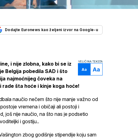
Dodajte Euronews kao željeni izvor na Google-u
VELIČINA TEKSTA
e, i nije zlobna, kako bi se iz
Aa
Aa
 je Belgija pobedila SAD i što
cija najmoćnijeg čoveka na
rade šta hoće i kinje koga hoće!
 fudbala naučio nečem što nije manje važno od
postoje vremena i običaji ali postoji i
, još nije naučio, na što nas je podsetio
diteljki i gostiju..
Vašington zbog godišnje stipendije koju sam